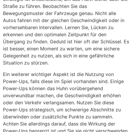
Straße zu führen. Beobachten Sie das
Bewegungsmuster der Fahrzeuge genau. Nicht alle
Autos fahren mit der gleichen Geschwindigkeit oder in
vorhersehbaren Intervallen. Lernen Sie, Lücken zu
erkennen und den optimalen Zeitpunkt für den
Übergang zu finden. Geduld ist hier oft der Schlüssel. Es
ist besser, einen Moment zu warten, um eine sichere
Gelegenheit zu nutzen, als sich in eine gefährliche
Situation zu stürzen.
Ein weiterer wichtiger Aspekt ist die Nutzung von
Power-Ups, falls diese im Spiel vorhanden sind. Einige
Power-Ups können das Huhn vorübergehend
unverwundbar machen, die Geschwindigkeit erhöhen
oder den Verkehr verlangsamen. Nutzen Sie diese
Power-Ups strategisch, um schwierige Abschnitte zu
überwinden oder zusätzliche Punkte zu sammeln.
Achten Sie allerdings darauf, dass die Wirkung der
Power-Ups begrenzt ist und Sie sie nicht verschwenden.