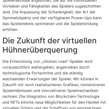
Spielerlebnisse angeboten, die auf die individuellen
Vorlieben und Fähigkeiten des Spielers zugeschnitten
sind. Die Anpassung der Schwierigkeit, der Art der
Sammelobjekte und der verfügbaren Power-Ups kann
das Spielerlebnis optimieren und die Spielerbindung
erhöhen.
Die Zukunft der virtuellen
Hühnerüberquerung
Die Entwicklung von „chicken road“-Spielen wird
voraussichtlich weitergehen, angetrieben durch
technologische Fortschritte und die ständig
wachsenden Erwartungen der Spieler. Wir können in
Zukunft mit noch realistischeren Grafiken, immersiveren
Spielerlebnissen und innovativeren Spielmechaniken
rechnen. Die Integration von Blockchain-Technologie
und NFTs könnte neue Möglichkeiten für den Handel mit
virtuellen Gütern und die Schaffung von einzigartigen