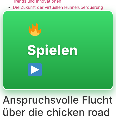
Trends und Innovationen
Die Zukunft der virtuellen Hühnerüberquerung
Spielen
Anspruchsvolle Flucht
über die chicken road