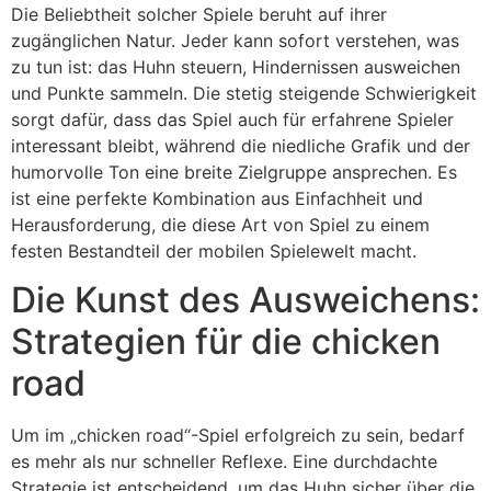
Die Beliebtheit solcher Spiele beruht auf ihrer
zugänglichen Natur. Jeder kann sofort verstehen, was
zu tun ist: das Huhn steuern, Hindernissen ausweichen
und Punkte sammeln. Die stetig steigende Schwierigkeit
sorgt dafür, dass das Spiel auch für erfahrene Spieler
interessant bleibt, während die niedliche Grafik und der
humorvolle Ton eine breite Zielgruppe ansprechen. Es
ist eine perfekte Kombination aus Einfachheit und
Herausforderung, die diese Art von Spiel zu einem
festen Bestandteil der mobilen Spielewelt macht.
Die Kunst des Ausweichens:
Strategien für die chicken
road
Um im „chicken road“-Spiel erfolgreich zu sein, bedarf
es mehr als nur schneller Reflexe. Eine durchdachte
Strategie ist entscheidend, um das Huhn sicher über die