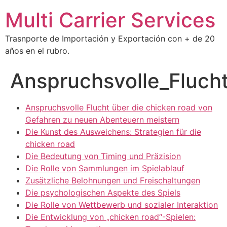
Multi Carrier Services
Trasnporte de Importación y Exportación con + de 20
años en el rubro.
Anspruchsvolle_Fluc
Anspruchsvolle Flucht über die chicken road von
Gefahren zu neuen Abenteuern meistern
Die Kunst des Ausweichens: Strategien für die
chicken road
Die Bedeutung von Timing und Präzision
Die Rolle von Sammlungen im Spielablauf
Zusätzliche Belohnungen und Freischaltungen
Die psychologischen Aspekte des Spiels
Die Rolle von Wettbewerb und sozialer Interaktion
Die Entwicklung von „chicken road“-Spielen: