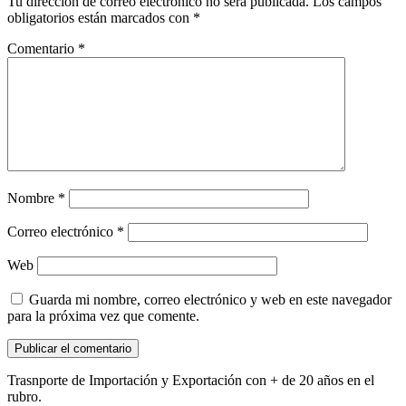
Tu dirección de correo electrónico no será publicada.
Los campos
obligatorios están marcados con
*
Comentario
*
Nombre
*
Correo electrónico
*
Web
Guarda mi nombre, correo electrónico y web en este navegador
para la próxima vez que comente.
Trasnporte de Importación y Exportación con + de 20 años en el
rubro.