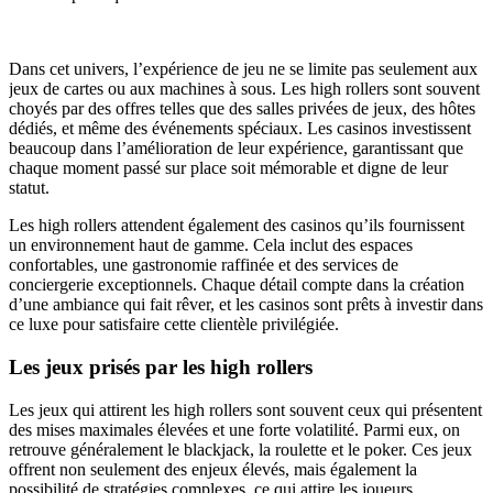
Dans cet univers, l’expérience de jeu ne se limite pas seulement aux
jeux de cartes ou aux machines à sous. Les high rollers sont souvent
choyés par des offres telles que des salles privées de jeux, des hôtes
dédiés, et même des événements spéciaux. Les casinos investissent
beaucoup dans l’amélioration de leur expérience, garantissant que
chaque moment passé sur place soit mémorable et digne de leur
statut.
Les high rollers attendent également des casinos qu’ils fournissent
un environnement haut de gamme. Cela inclut des espaces
confortables, une gastronomie raffinée et des services de
conciergerie exceptionnels. Chaque détail compte dans la création
d’une ambiance qui fait rêver, et les casinos sont prêts à investir dans
ce luxe pour satisfaire cette clientèle privilégiée.
Les jeux prisés par les high rollers
Les jeux qui attirent les high rollers sont souvent ceux qui présentent
des mises maximales élevées et une forte volatilité. Parmi eux, on
retrouve généralement le blackjack, la roulette et le poker. Ces jeux
offrent non seulement des enjeux élevés, mais également la
possibilité de stratégies complexes, ce qui attire les joueurs