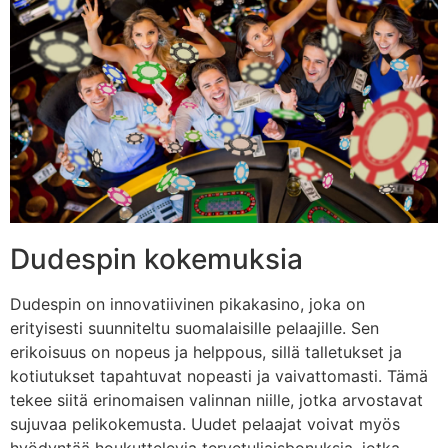
Dudespin kokemuksia
Dudespin on innovatiivinen pikakasino, joka on
erityisesti suunniteltu suomalaisille pelaajille. Sen
erikoisuus on nopeus ja helppous, sillä talletukset ja
kotiutukset tapahtuvat nopeasti ja vaivattomasti. Tämä
tekee siitä erinomaisen valinnan niille, jotka arvostavat
sujuvaa pelikokemusta. Uudet pelaajat voivat myös