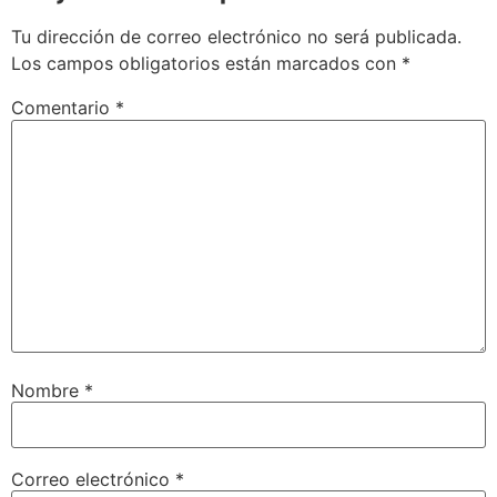
Tu dirección de correo electrónico no será publicada.
Los campos obligatorios están marcados con
*
Comentario
*
Nombre
*
Correo electrónico
*