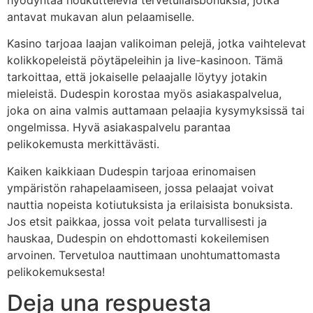
hyödyntää houkuttelevia tervetuliaisbonuksia, jotka
antavat mukavan alun pelaamiselle.
Kasino tarjoaa laajan valikoiman pelejä, jotka vaihtelevat
kolikkopeleistä pöytäpeleihin ja live-kasinoon. Tämä
tarkoittaa, että jokaiselle pelaajalle löytyy jotakin
mieleistä. Dudespin korostaa myös asiakaspalvelua,
joka on aina valmis auttamaan pelaajia kysymyksissä tai
ongelmissa. Hyvä asiakaspalvelu parantaa
pelikokemusta merkittävästi.
Kaiken kaikkiaan Dudespin tarjoaa erinomaisen
ympäristön rahapelaamiseen, jossa pelaajat voivat
nauttia nopeista kotiutuksista ja erilaisista bonuksista.
Jos etsit paikkaa, jossa voit pelata turvallisesti ja
hauskaa, Dudespin on ehdottomasti kokeilemisen
arvoinen. Tervetuloa nauttimaan unohtumattomasta
pelikokemuksesta!
Deja una respuesta