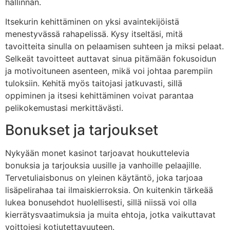
hallinnan.
Itsekurin kehittäminen on yksi avaintekijöistä
menestyvässä rahapelissä. Kysy itseltäsi, mitä
tavoitteita sinulla on pelaamisen suhteen ja miksi pelaat.
Selkeät tavoitteet auttavat sinua pitämään fokusoidun
ja motivoituneen asenteen, mikä voi johtaa parempiin
tuloksiin. Kehitä myös taitojasi jatkuvasti, sillä
oppiminen ja itsesi kehittäminen voivat parantaa
pelikokemustasi merkittävästi.
Bonukset ja tarjoukset
Nykyään monet kasinot tarjoavat houkuttelevia
bonuksia ja tarjouksia uusille ja vanhoille pelaajille.
Tervetuliaisbonus on yleinen käytäntö, joka tarjoaa
lisäpelirahaa tai ilmaiskierroksia. On kuitenkin tärkeää
lukea bonusehdot huolellisesti, sillä niissä voi olla
kierrätysvaatimuksia ja muita ehtoja, jotka vaikuttavat
voittojesi kotiutettavuuteen.