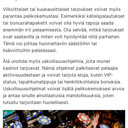
Viikoittaiset tai kuukausittaiset tarjoukset voivat myös
parantaa pelikokemustasi. Esimerkiksi käteispalautukset
tai bonusrahapaketit voivat olla hyviä tapoja saada
enemmän irti pelaamisesta. Ota selvää, mitkä tarjoukset
ovat saatavilla ja miten voit hyödyntää niitä parhaiten.
Tämä voi johtaa huomattaviin säästöihin tai
lisävoittoihin pelatessasi.
Älä unohda myös uskollisuusohjelmia, joita monet
kasinot tarjoavat. Nämä ohjelmat palkitsevat pelaajia
aktiivisuudestaan ja voivat tarjota etuja, kuten VIP-
status, tapahtumalippuja tai henkilökohtaisia bonuksia.
Uskollisuusohjelmat voivat lisätä pelikokemuksesi arvoa
ja antaa sinulle ainutlaatuisia mahdollisuuksia, joten
tutustu tarjontaan huolellisesti.