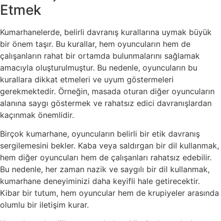
Etmek
Kumarhanelerde, belirli davranış kurallarına uymak büyük
bir önem taşır. Bu kurallar, hem oyuncuların hem de
çalışanların rahat bir ortamda bulunmalarını sağlamak
amacıyla oluşturulmuştur. Bu nedenle, oyuncuların bu
kurallara dikkat etmeleri ve uyum göstermeleri
gerekmektedir. Örneğin, masada oturan diğer oyuncuların
alanına saygı göstermek ve rahatsız edici davranışlardan
kaçınmak önemlidir.
Birçok kumarhane, oyuncuların belirli bir etik davranış
sergilemesini bekler. Kaba veya saldırgan bir dil kullanmak,
hem diğer oyuncuları hem de çalışanları rahatsız edebilir.
Bu nedenle, her zaman nazik ve saygılı bir dil kullanmak,
kumarhane deneyiminizi daha keyifli hale getirecektir.
Kibar bir tutum, hem oyuncular hem de krupiyeler arasında
olumlu bir iletişim kurar.