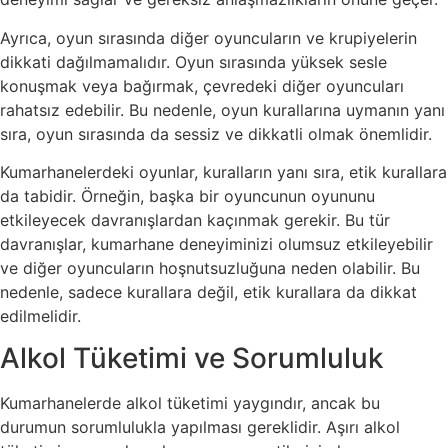
Ayrıca, oyun sırasında diğer oyuncuların ve krupiyelerin
dikkati dağılmamalıdır. Oyun sırasında yüksek sesle
konuşmak veya bağırmak, çevredeki diğer oyuncuları
rahatsız edebilir. Bu nedenle, oyun kurallarına uymanın yanı
sıra, oyun sırasında da sessiz ve dikkatli olmak önemlidir.
Kumarhanelerdeki oyunlar, kuralların yanı sıra, etik kurallara
da tabidir. Örneğin, başka bir oyuncunun oyununu
etkileyecek davranışlardan kaçınmak gerekir. Bu tür
davranışlar, kumarhane deneyiminizi olumsuz etkileyebilir
ve diğer oyuncuların hoşnutsuzluğuna neden olabilir. Bu
nedenle, sadece kurallara değil, etik kurallara da dikkat
edilmelidir.
Alkol Tüketimi ve Sorumluluk
Kumarhanelerde alkol tüketimi yaygındır, ancak bu
durumun sorumlulukla yapılması gereklidir. Aşırı alkol