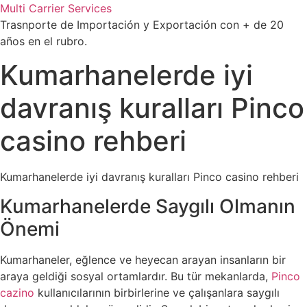
Multi Carrier Services
Trasnporte de Importación y Exportación con + de 20
años en el rubro.
Kumarhanelerde iyi
davranış kuralları Pinco
casino rehberi
Kumarhanelerde iyi davranış kuralları Pinco casino rehberi
Kumarhanelerde Saygılı Olmanın
Önemi
Kumarhaneler, eğlence ve heyecan arayan insanların bir
araya geldiği sosyal ortamlardır. Bu tür mekanlarda,
Pinco
cazino
kullanıcılarının birbirlerine ve çalışanlara saygılı