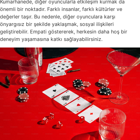
Kumarhanede, diğer oyuncularla etkileşim kurmak da
önemli bir noktadır. Farklı insanlar, farklı kültürler ve
değerler taşır. Bu nedenle, diğer oyunculara karşı
önyargısız bir şekilde yaklaşmak, sosyal ilişkileri
geliştirebilir. Empati göstererek, herkesin daha hoş bir
deneyim yaşamasına katkı sağlayabilirsiniz.