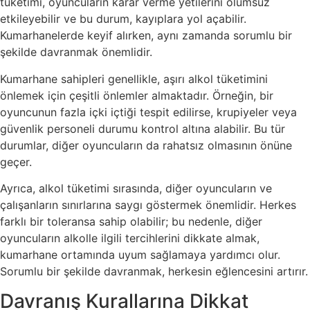
tüketimi, oyuncuların karar verme yetilerini olumsuz
etkileyebilir ve bu durum, kayıplara yol açabilir.
Kumarhanelerde keyif alırken, aynı zamanda sorumlu bir
şekilde davranmak önemlidir.
Kumarhane sahipleri genellikle, aşırı alkol tüketimini
önlemek için çeşitli önlemler almaktadır. Örneğin, bir
oyuncunun fazla içki içtiği tespit edilirse, krupiyeler veya
güvenlik personeli durumu kontrol altına alabilir. Bu tür
durumlar, diğer oyuncuların da rahatsız olmasının önüne
geçer.
Ayrıca, alkol tüketimi sırasında, diğer oyuncuların ve
çalışanların sınırlarına saygı göstermek önemlidir. Herkes
farklı bir toleransa sahip olabilir; bu nedenle, diğer
oyuncuların alkolle ilgili tercihlerini dikkate almak,
kumarhane ortamında uyum sağlamaya yardımcı olur.
Sorumlu bir şekilde davranmak, herkesin eğlencesini artırır.
Davranış Kurallarına Dikkat