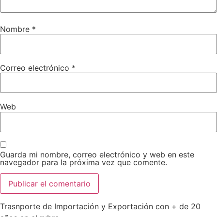
Nombre
*
Correo electrónico
*
Web
Guarda mi nombre, correo electrónico y web en este
navegador para la próxima vez que comente.
Trasnporte de Importación y Exportación con + de 20