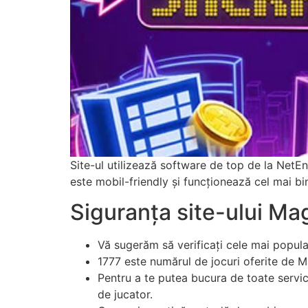
Site-ul utilizează software de top de la NetEnt
este mobil-friendly și funcționează cel mai bi
Siguranța site-ului Ma
Vă sugerăm să verificați cele mai popular
1777 este numărul de jocuri oferite de
Pentru a te putea bucura de toate servici
de jucator.