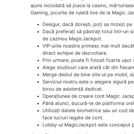
ajuns niciodată să joace la casino, mărturisesc
Gaming, jocurile de ruletă live de la Magic 
Desigur, dacă dorești, poți sa mizezi pe 
Dacă preferați să păstrați totul într-un s
de cazinou MagicJackpot.
VIP-urile noastre primesc mai mult decât b
direct echipei de dezvoltare.
Prin urmare, poate fi folosit foarte ușor 
Alege studiouri care arată cât din fieca
Merge destul de bine site-ul pe mobil, d
Serviciul nostru este o alegere sigură pe
birou de asistență dedicat.
Operațiunea de creare cont Magic Jack
Până atunci, bucură-te de platforma onli
Utilizați datele biometrice sau un cod de
face lucruri legate de cont.
Lobby-ul MagicJackpot este conceput pen