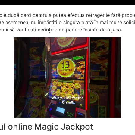
 copie după card pentru a putea efectua retragerile fără prob
 De asemenea, nu împărțiți o singură plată în mai multe solic
bui să verificați cerințele de pariere înainte de a juca.
ul online Magic Jackpot