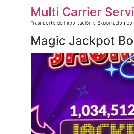
Multi Carrier Serv
Trasnporte de Importación y Exportación con
Magic Jackpot Bo