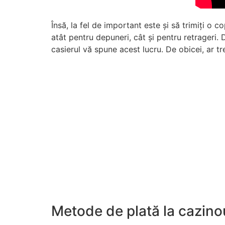
Însă, la fel de important este și să trimiți o
atât pentru depuneri, cât și pentru retrageri.
casierul vă spune acest lucru. De obicei, ar tre
Metode de plată la cazino