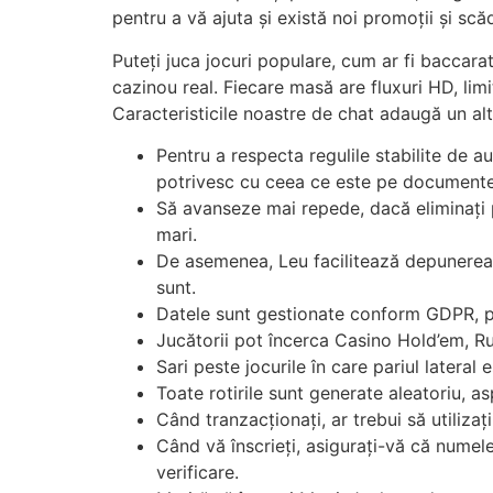
pentru a vă ajuta și există noi promoții și scă
Puteți juca jocuri populare, cum ar fi baccarat l
cazinou real. Fiecare masă are fluxuri HD, limi
Caracteristicile noastre de chat adaugă un alt
Pentru a respecta regulile stabilite de a
potrivesc cu ceea ce este pe documente
Să avanseze mai repede, dacă eliminați p
mari.
De asemenea, Leu facilitează depunerea, 
sunt.
Datele sunt gestionate conform GDPR, păs
Jucătorii pot încerca Casino Hold’em, Ru
Sari peste jocurile în care pariul lateral
Toate rotirile sunt generate aleatoriu, a
Când tranzacționați, ar trebui să utiliza
Când vă înscrieți, asigurați-vă că numele
verificare.