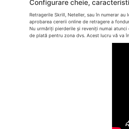
Configurare cheie, caracterist
Retragerile Skrill, Neteller, sau în numerar au
aprobarea cererii online de retragere a fonduri
Nu urmăriți pierderile și reveniți numai atunc
de plată pentru zona dvs. Acest lucru vă va împ