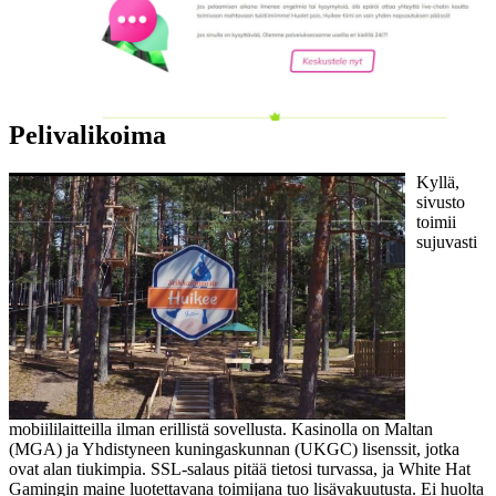
Pelivalikoima
Kyllä,
sivusto
toimii
sujuvasti
mobiililaitteilla ilman erillistä sovellusta. Kasinolla on Maltan
(MGA) ja Yhdistyneen kuningaskunnan (UKGC) lisenssit, jotka
ovat alan tiukimpia. SSL-salaus pitää tietosi turvassa, ja White Hat
Gamingin maine luotettavana toimijana tuo lisävakuutusta. Ei huolta