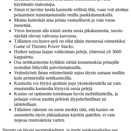
käyttämäsi maksutapa.
Sinun ei tarvitse luoda kasinolle erillistä tiliä, vaan voit aloittaa
pelaamisen tunnistautumalla omilla pankkitunnuksilla.
Muista kuitenkin aina pelata vastuullisesti ja vain varaa
menettää.
Viron lisenssin alla toimii useita uusia pikakasinoita, suosio
näyttää olevan vahvassa kasvussa.
Tällainen exclusive-peli on ollut tähän mennessä esimerkiksi
Game of Thrones Power Stacks.
Huikee tarjoaa laajan valikoiman pelejä, yhteensä yli 3600
kappaletta.
Osa nettikasinoista kylläkin siirtää kustannuksia pelaajille
nostoihin liittyvillä palvelumaksuilla.
Vedonlyönti ilman rekisteröintiä sujuu täysin samaan malliin
kuin perinteisillä nettikasinoilla.
Kasinolta voi löytyä ajoittain jopa yksinoikeudella tai vain
muutamilta kasinoilta löytyviä uusia pelejä.
Kasino on optimoitu toimimaan hyvin mobiililaitteilla, ja
pelaajat voivat nauttia peleistä älypuhelimillaan tai
tableteillaan.
Tällainen rakenne on usein merkki siitä, että kasino on
suunniteltu myös pitkäaikaista käyttöä ajatellen, ei vain
nopeaa ensireaktiota varten.
Sivusto on täysin suomenkielinen, ja myös asiakaspalvelua saa