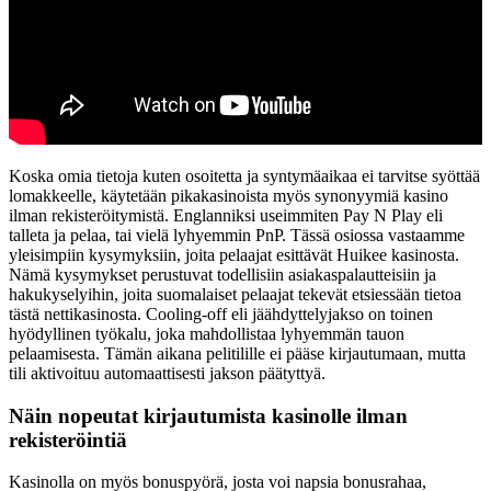
Koska omia tietoja kuten osoitetta ja syntymäaikaa ei tarvitse syöttää
lomakkeelle, käytetään pikakasinoista myös synonyymiä kasino
ilman rekisteröitymistä. Englanniksi useimmiten Pay N Play eli
talleta ja pelaa, tai vielä lyhyemmin PnP. Tässä osiossa vastaamme
yleisimpiin kysymyksiin, joita pelaajat esittävät Huikee kasinosta.
Nämä kysymykset perustuvat todellisiin asiakaspalautteisiin ja
hakukyselyihin, joita suomalaiset pelaajat tekevät etsiessään tietoa
tästä nettikasinosta. Cooling-off eli jäähdyttelyjakso on toinen
hyödyllinen työkalu, joka mahdollistaa lyhyemmän tauon
pelaamisesta. Tämän aikana pelitilille ei pääse kirjautumaan, mutta
tili aktivoituu automaattisesti jakson päätyttyä.
Näin nopeutat kirjautumista kasinolle ilman
rekisteröintiä
Kasinolla on myös bonuspyörä, josta voi napsia bonusrahaa,