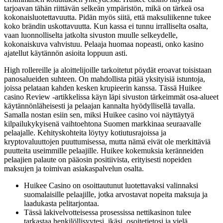
tarjoavan tähän riittävän selkeän ympäristön, mikä on tärkeä osa
kokonaisluotettavuutta. Pidän myös siitä, että maksuliikenne tukee
koko brändin uskottavuutta. Kun kassa ei tunnu irralliselta osalta,
vaan luonnolliselta jatkolta sivuston muulle selkeydelle,
kokonaiskuva vahvistuu. Pelaaja huomaa nopeasti, onko kasino
ajatellut käytännön asioita loppuun asti.
High rollereille ja aloittelijoille tarkoitetut pöydät eroavat toisistaan
panosalueiden suhteen. On mahdollista pitää yksityisiä istuntoja,
joissa pelataan kahden kesken krupieerin kanssa. Tässä Huikee
casino Review -artikkelissa käyn läpi sivuston tärkeimmät osa-alueet
käytännönläheisesti ja pelaajan kannalta hyödyllisellä tavalla.
Samalla nostan esiin sen, miksi Huikee casino voi näyttäytyä
kilpailukykyisenä vaihtoehtona Suomen markkinaa seuraavalle
pelaajalle. Kehityskohteita löytyy kotiutusrajoissa ja
kryptovaluuttojen puuttumisessa, mutta nämä eivät ole merkittäviä
puutteita useimmille pelaajille. Huikee kokemuksia keränneiden
pelaajien palaute on pääosin positiivista, erityisesti nopeiden
maksujen ja toimivan asiakaspalvelun osalta.
Huikee Casino on osoittautunut luotettavaksi valinnaksi
suomalaisille pelaajille, jotka arvostavat nopeita maksuja ja
laadukasta pelitarjontaa.
Tässä lakivelvotteisessa prosessissa nettikasinon tulee
tarkastaa henkilöllisyytesi, ikäsi, osoitetietosi ja vielä