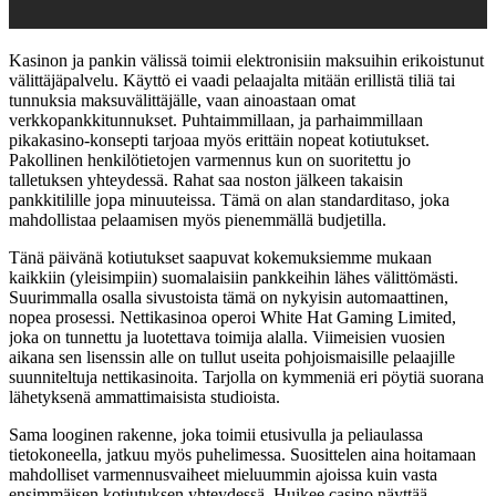
Kasinon ja pankin välissä toimii elektronisiin maksuihin erikoistunut
välittäjäpalvelu. Käyttö ei vaadi pelaajalta mitään erillistä tiliä tai
tunnuksia maksuvälittäjälle, vaan ainoastaan omat
verkkopankkitunnukset. Puhtaimmillaan, ja parhaimmillaan
pikakasino-konsepti tarjoaa myös erittäin nopeat kotiutukset.
Pakollinen henkilötietojen varmennus kun on suoritettu jo
talletuksen yhteydessä. Rahat saa noston jälkeen takaisin
pankkitilille jopa minuuteissa. Tämä on alan standarditaso, joka
mahdollistaa pelaamisen myös pienemmällä budjetilla.
Tänä päivänä kotiutukset saapuvat kokemuksiemme mukaan
kaikkiin (yleisimpiin) suomalaisiin pankkeihin lähes välittömästi.
Suurimmalla osalla sivustoista tämä on nykyisin automaattinen,
nopea prosessi. Nettikasinoa operoi White Hat Gaming Limited,
joka on tunnettu ja luotettava toimija alalla. Viimeisien vuosien
aikana sen lisenssin alle on tullut useita pohjoismaisille pelaajille
suunniteltuja nettikasinoita. Tarjolla on kymmeniä eri pöytiä suorana
lähetyksenä ammattimaisista studioista.
Sama looginen rakenne, joka toimii etusivulla ja peliaulassa
tietokoneella, jatkuu myös puhelimessa. Suosittelen aina hoitamaan
mahdolliset varmennusvaiheet mieluummin ajoissa kuin vasta
ensimmäisen kotiutuksen yhteydessä. Huikee casino näyttää