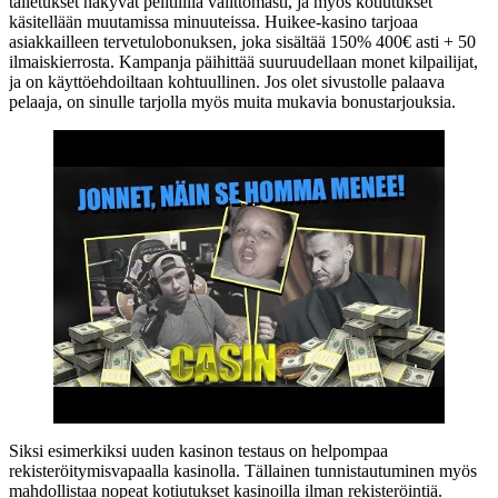
talletukset näkyvät pelitilillä välittömästi, ja myös kotiutukset
käsitellään muutamissa minuuteissa. Huikee-kasino tarjoaa
asiakkailleen tervetulobonuksen, joka sisältää 150% 400€ asti + 50
ilmaiskierrosta. Kampanja päihittää suuruudellaan monet kilpailijat,
ja on käyttöehdoiltaan kohtuullinen. Jos olet sivustolle palaava
pelaaja, on sinulle tarjolla myös muita mukavia bonustarjouksia.
Siksi esimerkiksi uuden kasinon testaus on helpompaa
rekisteröitymisvapaalla kasinolla. Tällainen tunnistautuminen myös
mahdollistaa nopeat kotiutukset kasinoilla ilman rekisteröintiä.