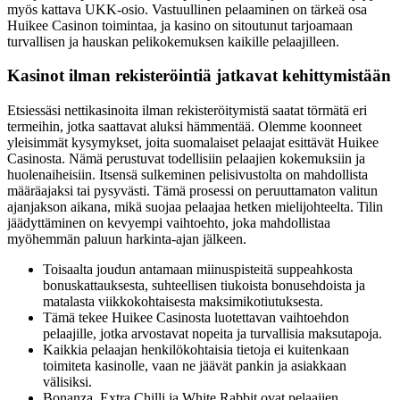
myös kattava UKK-osio. Vastuullinen pelaaminen on tärkeä osa
Huikee Casinon toimintaa, ja kasino on sitoutunut tarjoamaan
turvallisen ja hauskan pelikokemuksen kaikille pelaajilleen.
Kasinot ilman rekisteröintiä jatkavat kehittymistään
Etsiessäsi nettikasinoita ilman rekisteröitymistä saatat törmätä eri
termeihin, jotka saattavat aluksi hämmentää. Olemme koonneet
yleisimmät kysymykset, joita suomalaiset pelaajat esittävät Huikee
Casinosta. Nämä perustuvat todellisiin pelaajien kokemuksiin ja
huolenaiheisiin. Itsensä sulkeminen pelisivustolta on mahdollista
määräajaksi tai pysyvästi. Tämä prosessi on peruuttamaton valitun
ajanjakson aikana, mikä suojaa pelaajaa hetken mielijohteelta. Tilin
jäädyttäminen on kevyempi vaihtoehto, joka mahdollistaa
myöhemmän paluun harkinta-ajan jälkeen.
Toisaalta joudun antamaan miinuspisteitä suppeahkosta
bonuskattauksesta, suhteellisen tiukoista bonusehdoista ja
matalasta viikkokohtaisesta maksimikotiutuksesta.
Tämä tekee Huikee Casinosta luotettavan vaihtoehdon
pelaajille, jotka arvostavat nopeita ja turvallisia maksutapoja.
Kaikkia pelaajan henkilökohtaisia tietoja ei kuitenkaan
toimiteta kasinolle, vaan ne jäävät pankin ja asiakkaan
välisiksi.
Bonanza, Extra Chilli ja White Rabbit ovat pelaajien