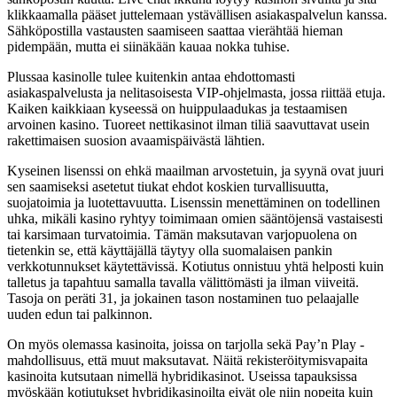
klikkaamalla pääset juttelemaan ystävällisen asiakaspalvelun kanssa.
Sähköpostilla vastausten saamiseen saattaa vierähtää hieman
pidempään, mutta ei siinäkään kauaa nokka tuhise.
Plussaa kasinolle tulee kuitenkin antaa ehdottomasti
asiakaspalvelusta ja nelitasoisesta VIP-ohjelmasta, jossa riittää etuja.
Kaiken kaikkiaan kyseessä on huippulaadukas ja testaamisen
arvoinen kasino. Tuoreet nettikasinot ilman tiliä saavuttavat usein
rakettimaisen suosion avaamispäivästä lähtien.
Kyseinen lisenssi on ehkä maailman arvostetuin, ja syynä ovat juuri
sen saamiseksi asetetut tiukat ehdot koskien turvallisuutta,
suojatoimia ja luotettavuutta. Lisenssin menettäminen on todellinen
uhka, mikäli kasino ryhtyy toimimaan omien sääntöjensä vastaisesti
tai karsimaan turvatoimia. Tämän maksutavan varjopuolena on
tietenkin se, että käyttäjällä täytyy olla suomalaisen pankin
verkkotunnukset käytettävissä. Kotiutus onnistuu yhtä helposti kuin
talletus ja tapahtuu samalla tavalla välittömästi ja ilman viiveitä.
Tasoja on peräti 31, ja jokainen tason nostaminen tuo pelaajalle
uuden edun tai palkinnon.
On myös olemassa kasinoita, joissa on tarjolla sekä Pay’n Play -
mahdollisuus, että muut maksutavat. Näitä rekisteröitymisvapaita
kasinoita kutsutaan nimellä hybridikasinot. Useissa tapauksissa
myöskään kotiutukset hybridikasinoilta eivät ole niin nopeita kuin