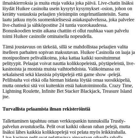
ilmaiskierroksia ja muita etuja vaikka joka päivä. Live-chatin lisäksi
löydät Huikee casinolta usein kysytyt kysymykset -osion, johon on
kerätty vastauksia pelaajien yleisimpiin ongelmatilanteisiin. Sama
laatu jatkuu myös suomenkielisessä asiakaspalvelussa, joka palvelee
live-chatissä ja sähköpostitse 24 tuntia vuorokaudessa.
Bonuskoodien testin aikana chattiin ei ollut ruuhkaa vaan palvelu
toimi Huikee casinolle ominaisella nopeudella.
Tämä joustavuus on tärkeää, sillä se mahdollistaa pelaajien valita
itselleen parhaiten sopivan maksutavan. Huikee Casinolla on laaja ja
monipuolinen pelivalikoima, joka kattaa kaikki suosituimmat
pelityypit. Pelaajat voivat nauttia kolikkopeleistä, pöytäpeleistä, live-
kasinoista ja monista muista vaihtoehdoista. Valikoimassa on
sekalaisesti sekä klassisia pöytäpelejä että game show -pelejä.
Pelilistalta voi ehkä olla hieman hidasta löytää omaa suosikkipeliä,
mutta onneksi sitä voi kuitenkin etsiä hakutoiminnolla. Crazy Time,
Lightning Roulette, Infinite Bet Stacker Blackjack, Treasure Island
jne.
Turvallista pelaamista ilman rekisteröintiä
Tallettaminen tapahtuu oman verkkopankin tunnuksilla Trustly-
palvelun avustuksella. Pelit ovat kaikki oikean rahan pelejä, mutta
lisäksi lähes kaikkia kolikkopelejä voi pelata myös leikkirahalla.
Live-kasinon pelit ovat pelattavissa ainoastaan oikealla rahalla