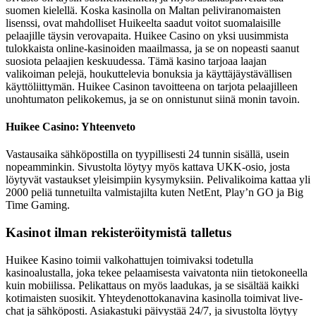
suomen kielellä. Koska kasinolla on Maltan peliviranomaisten
lisenssi, ovat mahdolliset Huikeelta saadut voitot suomalaisille
pelaajille täysin verovapaita. Huikee Casino on yksi uusimmista
tulokkaista online-kasinoiden maailmassa, ja se on nopeasti saanut
suosiota pelaajien keskuudessa. Tämä kasino tarjoaa laajan
valikoiman pelejä, houkuttelevia bonuksia ja käyttäjäystävällisen
käyttöliittymän. Huikee Casinon tavoitteena on tarjota pelaajilleen
unohtumaton pelikokemus, ja se on onnistunut siinä monin tavoin.
Huikee Casino: Yhteenveto
Vastausaika sähköpostilla on tyypillisesti 24 tunnin sisällä, usein
nopeamminkin. Sivustolta löytyy myös kattava UKK-osio, josta
löytyvät vastaukset yleisimpiin kysymyksiin. Pelivalikoima kattaa yli
2000 peliä tunnetuilta valmistajilta kuten NetEnt, Play’n GO ja Big
Time Gaming.
Kasinot ilman rekisteröitymistä talletus
Huikee Kasino toimii valkohattujen toimivaksi todetulla
kasinoalustalla, joka tekee pelaamisesta vaivatonta niin tietokoneella
kuin mobiilissa. Pelikattaus on myös laadukas, ja se sisältää kaikki
kotimaisten suosikit. Yhteydenottokanavina kasinolla toimivat live-
chat ja sähköposti. Asiakastuki päivystää 24/7, ja sivustolta löytyy