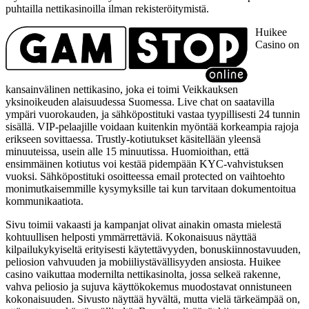
puhtailla nettikasinoilla ilman rekisteröitymistä.
Huikee
Casino on
kansainvälinen nettikasino, joka ei toimi Veikkauksen
yksinoikeuden alaisuudessa Suomessa. Live chat on saatavilla
ympäri vuorokauden, ja sähköpostituki vastaa tyypillisesti 24 tunnin
sisällä. VIP-pelaajille voidaan kuitenkin myöntää korkeampia rajoja
erikseen sovittaessa. Trustly-kotiutukset käsitellään yleensä
minuuteissa, usein alle 15 minuutissa. Huomioithan, että
ensimmäinen kotiutus voi kestää pidempään KYC-vahvistuksen
vuoksi. Sähköpostituki osoitteessa email protected on vaihtoehto
monimutkaisemmille kysymyksille tai kun tarvitaan dokumentoitua
kommunikaatiota.
Sivu toimii vakaasti ja kampanjat olivat ainakin omasta mielestä
kohtuullisen helposti ymmärrettäviä. Kokonaisuus näyttää
kilpailukykyiseltä erityisesti käytettävyyden, bonuskiinnostavuuden,
peliosion vahvuuden ja mobiiliystävällisyyden ansiosta. Huikee
casino vaikuttaa modernilta nettikasinolta, jossa selkeä rakenne,
vahva peliosio ja sujuva käyttökokemus muodostavat onnistuneen
kokonaisuuden. Sivusto näyttää hyvältä, mutta vielä tärkeämpää on,