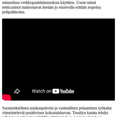
minuutissa verkkopankkitunnuksia käyttäen. Usein nämä
netticasinot mainostavat itseään jo etusivulla erittäin nopeina
pelipaikkoina.
Suomenkielinen asiakaspalvelu ja vastuullisen pelaamisen työkalut
viimeistelevät positiivisen kokonaiskuvan. Trustlyn kautta tehdyt