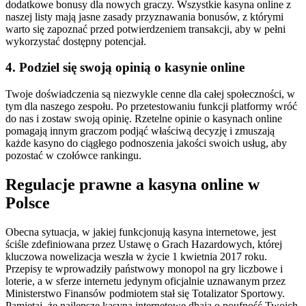
dodatkowe bonusy dla nowych graczy. Wszystkie kasyna online z
naszej listy mają jasne zasady przyznawania bonusów, z którymi
warto się zapoznać przed potwierdzeniem transakcji, aby w pełni
wykorzystać dostępny potencjał.
4. Podziel się swoją opinią o kasynie online
Twoje doświadczenia są niezwykle cenne dla całej społeczności, w
tym dla naszego zespołu. Po przetestowaniu funkcji platformy wróć
do nas i zostaw swoją opinię. Rzetelne opinie o kasynach online
pomagają innym graczom podjąć właściwą decyzję i zmuszają
każde kasyno do ciągłego podnoszenia jakości swoich usług, aby
pozostać w czołówce rankingu.
Regulacje prawne a kasyna online w
Polsce
Obecna sytuacja, w jakiej funkcjonują kasyna internetowe, jest
ściśle zdefiniowana przez Ustawę o Grach Hazardowych, której
kluczowa nowelizacja weszła w życie 1 kwietnia 2017 roku.
Przepisy te wprowadziły państwowy monopol na gry liczbowe i
loterie, а w sferze internetu jedynym oficjalnie uznawanym przez
Ministerstwo Finansów podmiotem stał się Totalizator Sportowy.
Pamiętaj, że najlepsze kasyna internetowe dbają o poufność Twoich