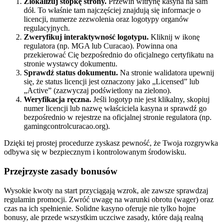
Zlokalizuj stopkę strony.
Przewiń witrynę kasyna na sam
dół. To właśnie tam najczęściej znajdują się informacje o
licencji, numerze zezwolenia oraz logotypy organów
regulacyjnych.
Zweryfikuj interaktywność logotypu.
Kliknij w ikonę
regulatora (np. MGA lub Curacao). Powinna ona
przekierować Cię bezpośrednio do oficjalnego certyfikatu na
stronie wystawcy dokumentu.
Sprawdź status dokumentu.
Na stronie walidatora upewnij
się, że status licencji jest oznaczony jako „Licensed” lub
„Active” (zazwyczaj podświetlony na zielono).
Weryfikacja ręczna.
Jeśli logotyp nie jest klikalny, skopiuj
numer licencji lub nazwę właściciela kasyna и sprawdź go
bezpośrednio w rejestrze na oficjalnej stronie regulatora (np.
gamingcontrolcuracao.org).
Dzięki tej prostej procedurze zyskasz pewność, że Twoja rozgrywka
odbywa się w bezpiecznym i kontrolowanym środowisku.
Przejrzyste zasady bonusów
Wysokie kwoty na start przyciągają wzrok, ale zawsze sprawdzaj
regulamin promocji. Zwróć uwagę na warunki obrotu (wager) oraz
czas na ich spełnienie. Solidne kasyno oferuje nie tylko hojne
bonusy, ale przede wszystkim uczciwe zasady, które dają realną