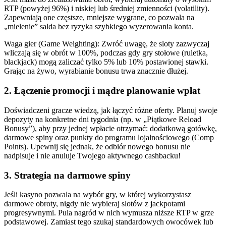
RTP (powyżej 96%) i niskiej lub średniej zmienności (volatility).
Zapewniają one częstsze, mniejsze wygrane, co pozwala na
„mielenie” salda bez ryzyka szybkiego wyzerowania konta.
Waga gier (Game Weighting): Zwróć uwagę, że sloty zazwyczaj
wliczają się w obrót w 100%, podczas gdy gry stołowe (ruletka,
blackjack) mogą zaliczać tylko 5% lub 10% postawionej stawki.
Grając na żywo, wyrabianie bonusu trwa znacznie dłużej.
2. Łączenie promocji i mądre planowanie wpłat
Doświadczeni gracze wiedzą, jak łączyć różne oferty. Planuj swoje
depozyty na konkretne dni tygodnia (np. w „Piątkowe Reload
Bonusy”), aby przy jednej wpłacie otrzymać: dodatkową gotówkę,
darmowe spiny oraz punkty do programu lojalnościowego (Comp
Points). Upewnij się jednak, że odbiór nowego bonusu nie
nadpisuje i nie anuluje Twojego aktywnego cashbacku!
3. Strategia na darmowe spiny
Jeśli kasyno pozwala na wybór gry, w której wykorzystasz
darmowe obroty, nigdy nie wybieraj slotów z jackpotami
progresywnymi. Pula nagród w nich wymusza niższe RTP w grze
podstawowej. Zamiast tego szukaj standardowych owocówek lub