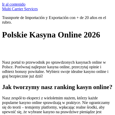
Ir al contenido
Multi Carrier Services
Trasnporte de Importación y Exportación con + de 20 años en el
rubro.
Polskie Kasyna Online 2026
Nasz portal to przewodnik po sprawdzonych kasynach online w
Polsce. Porównaj najlepsze kasyna online, przeczytaj opinie i
odbierz bonusy powitalne. Wybierz swoje idealne kasyno online i
graj bezpiecznie już dziś!
Jak tworzymy nasz ranking kasyn online?
Nasz zespół to eksperci z wieloletnim stażem, którzy każde
popularne kasyno online sprawdzają w praktyce. Nie ograniczamy
się do teorii – testujemy platformy, wpłacając realne środki, aby
upewnić się, że wybrane kasyno na prawdziwe pieniądze jest