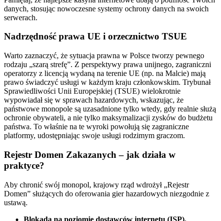
danych, stosując nowoczesne systemy ochrony danych na swoich
serwerach.
Nadrzędność prawa UE i orzecznictwo TSUE
Warto zaznaczyć, że sytuacja prawna w Polsce tworzy pewnego
rodzaju „szarą strefę”. Z perspektywy prawa unijnego, zagraniczni
operatorzy z licencją wydaną na terenie UE (np. na Malcie) mają
prawo świadczyć usługi w każdym kraju członkowskim. Trybunał
Sprawiedliwości Unii Europejskiej (TSUE) wielokrotnie
wypowiadał się w sprawach hazardowych, wskazując, że
państwowe monopole są uzasadnione tylko wtedy, gdy realnie służą
ochronie obywateli, a nie tylko maksymalizacji zysków do budżetu
państwa. To właśnie na te wyroki powołują się zagraniczne
platformy, udostępniając swoje usługi rodzimym graczom.
Rejestr Domen Zakazanych – jak działa w
praktyce?
Aby chronić swój monopol, krajowy rząd wdrożył „Rejestr
Domen” służących do oferowania gier hazardowych niezgodnie z
ustawą.
Blokada na poziomie dostawców internetu (ISP).