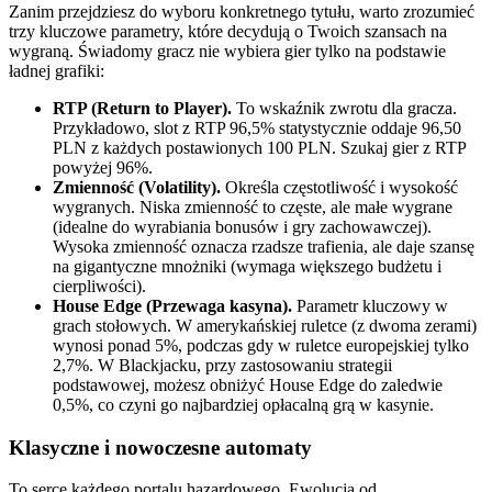
Zanim przejdziesz do wyboru konkretnego tytułu, warto zrozumieć
trzy kluczowe parametry, które decydują o Twoich szansach na
wygraną. Świadomy gracz nie wybiera gier tylko na podstawie
ładnej grafiki:
RTP (Return to Player).
To wskaźnik zwrotu dla gracza.
Przykładowo, slot z RTP 96,5% statystycznie oddaje 96,50
PLN z każdych postawionych 100 PLN. Szukaj gier z RTP
powyżej 96%.
Zmienność (Volatility).
Określa częstotliwość i wysokość
wygranych. Niska zmienność to częste, ale małe wygrane
(idealne do wyrabiania bonusów i gry zachowawczej).
Wysoka zmienność oznacza rzadsze trafienia, ale daje szansę
na gigantyczne mnożniki (wymaga większego budżetu i
cierpliwości).
House Edge (Przewaga kasyna).
Parametr kluczowy w
grach stołowych. W amerykańskiej ruletce (z dwoma zerami)
wynosi ponad 5%, podczas gdy w ruletce europejskiej tylko
2,7%. W Blackjacku, przy zastosowaniu strategii
podstawowej, możesz obniżyć House Edge do zaledwie
0,5%, co czyni go najbardziej opłacalną grą w kasynie.
Klasyczne i nowoczesne automaty
To serce każdego portalu hazardowego. Ewolucja od