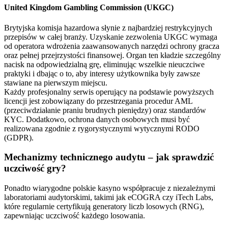
United Kingdom Gambling Commission (UKGC)
Brytyjska komisja hazardowa słynie z najbardziej restrykcyjnych
przepisów w całej branży. Uzyskanie zezwolenia UKGC wymaga
od operatora wdrożenia zaawansowanych narzędzi ochrony gracza
oraz pełnej przejrzystości finansowej. Organ ten kładzie szczególny
nacisk na odpowiedzialną grę, eliminując wszelkie nieuczciwe
praktyki i dbając o to, aby interesy użytkownika były zawsze
stawiane na pierwszym miejscu.
Każdy profesjonalny serwis operujący na podstawie powyższych
licencji jest zobowiązany do przestrzegania procedur AML
(przeciwdziałanie praniu brudnych pieniędzy) oraz standardów
KYC. Dodatkowo, ochrona danych osobowych musi być
realizowana zgodnie z rygorystycznymi wytycznymi RODO
(GDPR).
Mechanizmy technicznego audytu – jak sprawdzić
uczciwość gry?
Ponadto wiarygodne polskie kasyno współpracuje z niezależnymi
laboratoriami audytorskimi, takimi jak eCOGRA czy iTech Labs,
które regularnie certyfikują generatory liczb losowych (RNG),
zapewniając uczciwość każdego losowania.