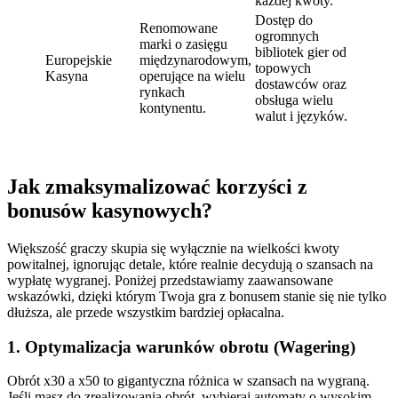
każdej kwoty.
Dostęp do
Renomowane
ogromnych
marki o zasięgu
bibliotek gier od
Europejskie
międzynarodowym,
topowych
Kasyna
operujące na wielu
dostawców oraz
rynkach
obsługa wielu
kontynentu.
walut i języków.
Jak zmaksymalizować korzyści z
bonusów kasynowych?
Większość graczy skupia się wyłącznie na wielkości kwoty
powitalnej, ignorując detale, które realnie decydują o szansach na
wypłatę wygranej. Poniżej przedstawiamy zaawansowane
wskazówki, dzięki którym Twoja gra z bonusem stanie się nie tylko
dłuższa, ale przede wszystkim bardziej opłacalna.
1. Optymalizacja warunków obrotu (Wagering)
Obrót x30 a x50 to gigantyczna różnica w szansach na wygraną.
Jeśli masz do zrealizowania obrót, wybieraj automaty o wysokim