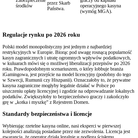
Zabezpieczenie
graczy od kapitału
przez Skarb
środków
operacyjnego kasyna
Państwa.
(wymóg MGA).
Regulacje rynku po 2026 roku
Polski model monopolistyczny jest jednym z najbardziej
restrykcyjnych w Europie. Biorąc pod uwagę rosnącą popularność
kasyn zagranicznych i utratę ogromnych wpływów podatkowych,
w kuluarach mówi się o możliwej liberalizacji przepisów po 2026
roku. Prawdopodobnym scenariuszem, o który lobbuje branża
iGamingowa, jest przejście na model licencyjny (podobny do tego
w Szwecji, Rumunii czy Hiszpanii). Oznaczałoby to, że prywatne
kasyna zagraniczne mogłyby legalnie działać w Polsce po
uiszczeniu opłaty licencyjnej i zgodzie na odprowadzanie lokalnych
podatków. Zwiększyłoby to bezpieczeństwo graczy i zakończyło
grę w „kotka i myszkę” z Rejestrem Domen.
Standardy bezpieczeństwa i licencje
Wybierając rzetelne kasyna online, nasi eksperci w pierwszej
kolejności analizują posiadane przez nie zezwolenia. Licencja jest
gwarancją, że operator działa legalnie и podlega ścisłemu