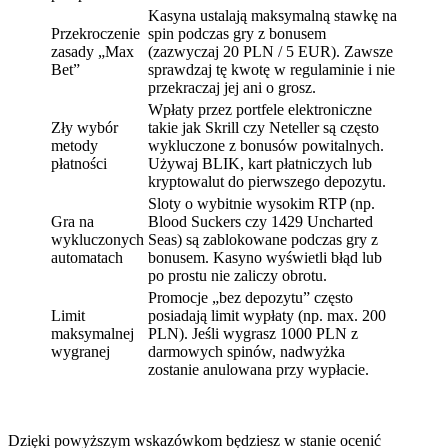
Kasyna ustalają maksymalną stawkę na
Przekroczenie
spin podczas gry z bonusem
zasady „Max
(zazwyczaj 20 PLN / 5 EUR). Zawsze
Bet”
sprawdzaj tę kwotę w regulaminie i nie
przekraczaj jej ani o grosz.
Wpłaty przez portfele elektroniczne
Zły wybór
takie jak Skrill czy Neteller są często
metody
wykluczone z bonusów powitalnych.
płatności
Używaj BLIK, kart płatniczych lub
kryptowalut do pierwszego depozytu.
Sloty o wybitnie wysokim RTP (np.
Gra na
Blood Suckers czy 1429 Uncharted
wykluczonych
Seas) są zablokowane podczas gry z
automatach
bonusem. Kasyno wyświetli błąd lub
po prostu nie zaliczy obrotu.
Promocje „bez depozytu” często
Limit
posiadają limit wypłaty (np. max. 200
maksymalnej
PLN). Jeśli wygrasz 1000 PLN z
wygranej
darmowych spinów, nadwyżka
zostanie anulowana przy wypłacie.
Dzięki powyższym wskazówkom będziesz w stanie ocenić