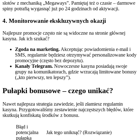
slotów z mechaniką „Megaways”. Pamiętaj też o czasie – darmowe
spiny potrafią wygasnąć już po 24 godzinach od aktywacji.
4. Monitorowanie ekskluzywnych okazji
Najlepsze promocje często nie są widoczne na stronie głównej
kasyna. Jak ich szukać?
Zgoda na marketing.
Akceptując powiadomienia e-mail i
SMS, regularnie będziesz otrzymywać personalizowane kody
promocyjne (często bez depozytu).
Kanały Telegram.
Nowoczesne kasyna posiadają swoje
grupy na komunikatorach, gdzie wrzucają limitowane bonusy
(„kto pierwszy, ten lepszy”).
Pułapki bonusowe – czego unikać?
Nawet najlepsza strategia zawiedzie, jeśli złamiesz regulamin
kasyna. Przygotowaliśmy zestawienie najczęstszych błędów, które
skutkują konfiskatą środków z bonusu.
Błąd i
potencjalna
Jak tego uniknąć? (Rozwiązanie)
pułapka