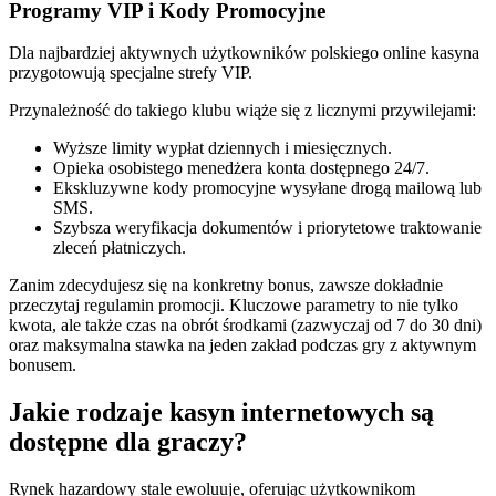
Programy VIP i Kody Promocyjne
Dla najbardziej aktywnych użytkowników polskiego online kasyna
przygotowują specjalne strefy VIP.
Przynależność do takiego klubu wiąże się z licznymi przywilejami:
Wyższe limity wypłat dziennych i miesięcznych.
Opieka osobistego menedżera konta dostępnego 24/7.
Ekskluzywne kody promocyjne wysyłane drogą mailową lub
SMS.
Szybsza weryfikacja dokumentów i priorytetowe traktowanie
zleceń płatniczych.
Zanim zdecydujesz się na konkretny bonus, zawsze dokładnie
przeczytaj regulamin promocji. Kluczowe parametry to nie tylko
kwota, ale także czas na obrót środkami (zazwyczaj od 7 do 30 dni)
oraz maksymalna stawka na jeden zakład podczas gry z aktywnym
bonusem.
Jakie rodzaje kasyn internetowych są
dostępne dla graczy?
Rynek hazardowy stale ewoluuje, oferując użytkownikom