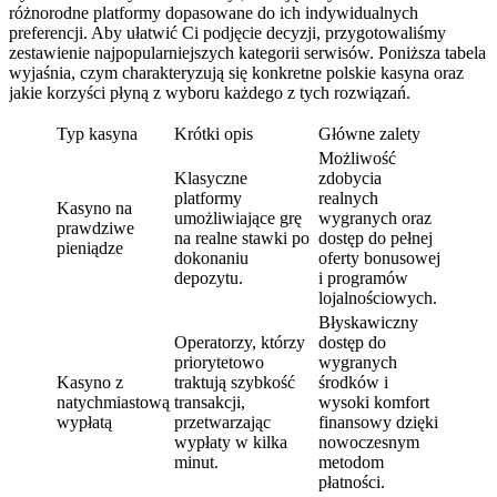
różnorodne platformy dopasowane do ich indywidualnych
preferencji. Aby ułatwić Ci podjęcie decyzji, przygotowaliśmy
zestawienie najpopularniejszych kategorii serwisów. Poniższa tabela
wyjaśnia, czym charakteryzują się konkretne polskie kasyna oraz
jakie korzyści płyną z wyboru każdego z tych rozwiązań.
Typ kasyna
Krótki opis
Główne zalety
Możliwość
Klasyczne
zdobycia
platformy
realnych
Kasyno na
umożliwiające grę
wygranych oraz
prawdziwe
na realne stawki po
dostęp do pełnej
pieniądze
dokonaniu
oferty bonusowej
depozytu.
i programów
lojalnościowych.
Błyskawiczny
Operatorzy, którzy
dostęp do
priorytetowo
wygranych
Kasyno z
traktują szybkość
środków i
natychmiastową
transakcji,
wysoki komfort
wypłatą
przetwarzając
finansowy dzięki
wypłaty w kilka
nowoczesnym
minut.
metodom
płatności.