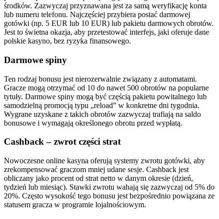
środków. Zazwyczaj przyznawana jest za samą weryfikację konta
lub numeru telefonu. Najczęściej przybiera postać darmowej
gotówki (np. 5 EUR lub 10 EUR) lub pakietu darmowych obrotów.
Jest to świetna okazja, aby przetestować interfejs, jaki oferuje dane
polskie kasyno, bez ryzyka finansowego.
Darmowe spiny
Ten rodzaj bonusu jest nierozerwalnie związany z automatami.
Gracze mogą otrzymać od 10 do nawet 500 obrotów na popularne
tytuły. Darmowe spiny mogą być częścią pakietu powitalnego lub
samodzielną promocją typu „reload” w konkretne dni tygodnia.
Wygrane uzyskane z takich obrotów zazwyczaj trafiają na saldo
bonusowe i wymagają określonego obrotu przed wypłatą.
Cashback – zwrot części strat
Nowoczesne online kasyna oferują systemy zwrotu gotówki, aby
zrekompensować graczom mniej udane sesje. Cashback jest
obliczany jako procent od strat netto w danym okresie (dzień,
tydzień lub miesiąc). Stawki zwrotu wahają się zazwyczaj od 5% do
20%. Często wysokość tego bonusu jest bezpośrednio powiązana ze
statusem gracza w programie lojalnościowym.