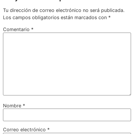
Tu dirección de correo electrónico no será publicada.
Los campos obligatorios están marcados con
*
Comentario
*
Nombre
*
Correo electrónico
*