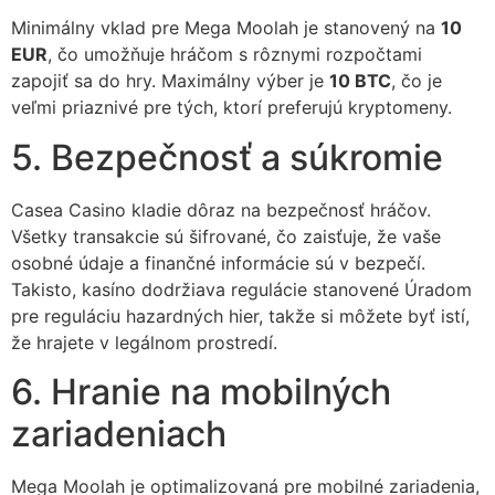
Minimálny vklad pre Mega Moolah je stanovený na
10
EUR
, čo umožňuje hráčom s rôznymi rozpočtami
zapojiť sa do hry. Maximálny výber je
10 BTC
, čo je
veľmi priaznivé pre tých, ktorí preferujú kryptomeny.
5. Bezpečnosť a súkromie
Casea Casino kladie dôraz na bezpečnosť hráčov.
Všetky transakcie sú šifrované, čo zaisťuje, že vaše
osobné údaje a finančné informácie sú v bezpečí.
Takisto, kasíno dodržiava regulácie stanovené Úradom
pre reguláciu hazardných hier, takže si môžete byť istí,
že hrajete v legálnom prostredí.
6. Hranie na mobilných
zariadeniach
Mega Moolah je optimalizovaná pre mobilné zariadenia,