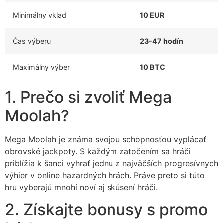
Minimálny vklad
10 EUR
Čas výberu
23-47 hodín
Maximálny výber
10 BTC
1. Prečo si zvoliť Mega
Moolah?
Mega Moolah je známa svojou schopnosťou vyplácať
obrovské jackpoty. S každým zatočením sa hráči
priblížia k šanci vyhrať jednu z najväčších progresívnych
výhier v online hazardných hrách. Práve preto si túto
hru vyberajú mnohí noví aj skúsení hráči.
2. Získajte bonusy s promo