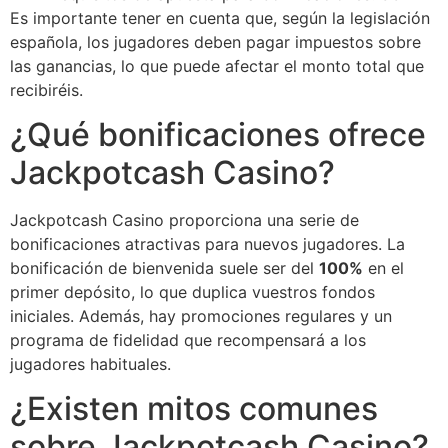
Es importante tener en cuenta que, según la legislación
española, los jugadores deben pagar impuestos sobre
las ganancias, lo que puede afectar el monto total que
recibiréis.
¿Qué bonificaciones ofrece
Jackpotcash Casino?
Jackpotcash Casino proporciona una serie de
bonificaciones atractivas para nuevos jugadores. La
bonificación de bienvenida suele ser del
100%
en el
primer depósito, lo que duplica vuestros fondos
iniciales. Además, hay promociones regulares y un
programa de fidelidad que recompensará a los
jugadores habituales.
¿Existen mitos comunes
sobre Jackpotcash Casino?