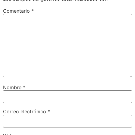
Comentario
*
Nombre
*
Correo electrónico
*