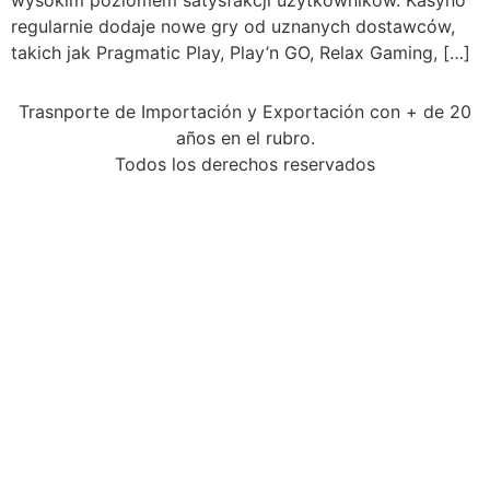
wysokim poziomem satysfakcji użytkowników. Kasyno
regularnie dodaje nowe gry od uznanych dostawców,
takich jak Pragmatic Play, Play’n GO, Relax Gaming, […]
Trasnporte de Importación y Exportación con + de 20
años en el rubro.
Todos los derechos reservados