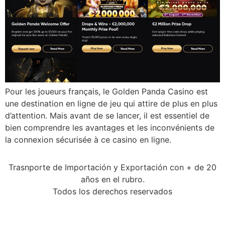
Pour les joueurs français, le Golden Panda Casino est
une destination en ligne de jeu qui attire de plus en plus
d’attention. Mais avant de se lancer, il est essentiel de
bien comprendre les avantages et les inconvénients de
la connexion sécurisée à ce casino en ligne.
Trasnporte de Importación y Exportación con + de 20
años en el rubro.
Todos los derechos reservados