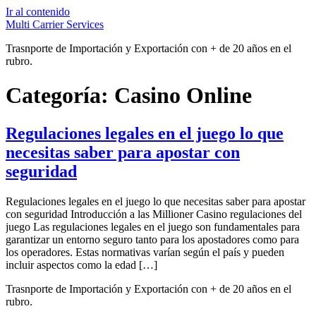
Ir al contenido
Multi Carrier Services
Trasnporte de Importación y Exportación con + de 20 años en el
rubro.
Categoría:
Casino Online
Regulaciones legales en el juego lo que
necesitas saber para apostar con
seguridad
Regulaciones legales en el juego lo que necesitas saber para apostar
con seguridad Introducción a las Millioner Casino regulaciones del
juego Las regulaciones legales en el juego son fundamentales para
garantizar un entorno seguro tanto para los apostadores como para
los operadores. Estas normativas varían según el país y pueden
incluir aspectos como la edad […]
Trasnporte de Importación y Exportación con + de 20 años en el
rubro.