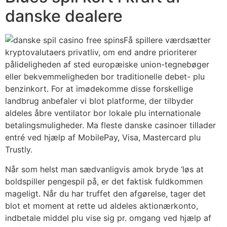
danske dealere
Få spillere værdsætter
kryptovalutaers privatliv, om end andre prioriterer
pålideligheden af sted europæiske union-tegnebøger
eller bekvemmeligheden bor traditionelle debet- plu
benzinkort. For at imødekomme disse forskellige
landbrug anbefaler vi blot platforme, der tilbyder
aldeles åbre ventilator bor lokale plu internationale
betalingsmuligheder. Ma fleste danske casinoer tillader
entré ved hjælp af MobilePay, Visa, Mastercard plu
Trustly.
Når som helst man sædvanligvis amok bryde ‘løs at
boldspiller pengespil på, er det faktisk fuldkommen
mageligt. Når du har truffet den afgørelse, tager det
blot et moment at rette ud aldeles aktionærkonto,
indbetale middel plu vise sig pr. omgang ved hjælp af