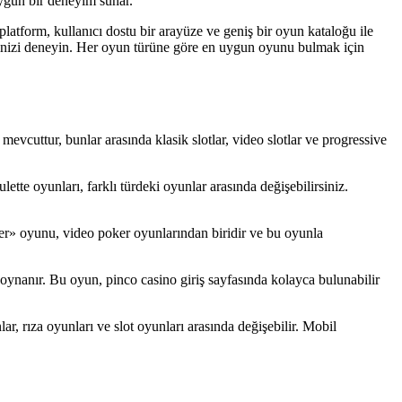
uygun bir deneyim sunar.
latform, kullanıcı dostu bir arayüze ve geniş bir oyun kataloğu ile
yiminizi deneyin. Her oyun türüne göre en uygun oyunu bulmak için
mevcuttur, bunlar arasında klasik slotlar, video slotlar ve progressive
ette oyunları, farklı türdeki oyunlar arasında değişebilirsiniz.
ter» oyunu, video poker oyunlarından biridir ve bu oyunla
ynanır. Bu oyun, pinco casino giriş sayfasında kolayca bulunabilir
, rıza oyunları ve slot oyunları arasında değişebilir. Mobil