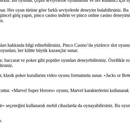
idir. Bu oyunlar, çeşitli seviyelerde oynanabilir ve her kullanıcı için 
r. Her oyun türüne göre farklı seviyelerde deneyim bulabilirsiniz. Bu p
in güncel giriş yapın, pinco casino indirin ve pinco online casino dene
ın.
nları hakkında bilgi edinebilirsiniz. Pinco Casino’da yüzlerce slot oyunu 
yunları, her kilitte büyük kazançlar sunar.
 baccarat ve poker gibi popüler oyunları deneyebilirsiniz. Özellikle roul
rsiniz.
, klasik poker kurallarını video oyunu formatında sunar. «Jacks or Bet
ttur. «Marvel Super Heroes» oyunu, Marvel karakterlerini kullanarak o
» seçeneğini kullanarak mobil cihazlarda da oynayabilirsiniz. Bu oyunlar
o.