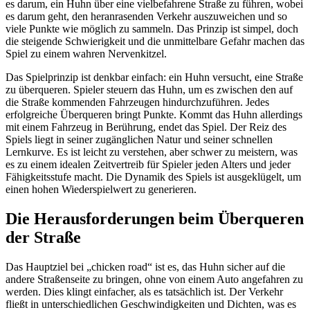
es darum, ein Huhn über eine vielbefahrene Straße zu führen, wobei
es darum geht, den heranrasenden Verkehr auszuweichen und so
viele Punkte wie möglich zu sammeln. Das Prinzip ist simpel, doch
die steigende Schwierigkeit und die unmittelbare Gefahr machen das
Spiel zu einem wahren Nervenkitzel.
Das Spielprinzip ist denkbar einfach: ein Huhn versucht, eine Straße
zu überqueren. Spieler steuern das Huhn, um es zwischen den auf
die Straße kommenden Fahrzeugen hindurchzuführen. Jedes
erfolgreiche Überqueren bringt Punkte. Kommt das Huhn allerdings
mit einem Fahrzeug in Berührung, endet das Spiel. Der Reiz des
Spiels liegt in seiner zugänglichen Natur und seiner schnellen
Lernkurve. Es ist leicht zu verstehen, aber schwer zu meistern, was
es zu einem idealen Zeitvertreib für Spieler jeden Alters und jeder
Fähigkeitsstufe macht. Die Dynamik des Spiels ist ausgeklügelt, um
einen hohen Wiederspielwert zu generieren.
Die Herausforderungen beim Überqueren
der Straße
Das Hauptziel bei „chicken road“ ist es, das Huhn sicher auf die
andere Straßenseite zu bringen, ohne von einem Auto angefahren zu
werden. Dies klingt einfacher, als es tatsächlich ist. Der Verkehr
fließt in unterschiedlichen Geschwindigkeiten und Dichten, was es