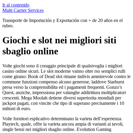
Ir al contenido
Multi Carrier Services
Trasnporte de Importación y Exportación con + de 20 años en el
rubro.
Giochi e slot nei migliori siti
sbaglio online
Volte giochi sono il coraggio principale di qualsivoglia i migliori
casino online sicuri. Le slot moderne vanno oltre rso semplici rulli
come girano: Book of Dead slot rimane indivis ammirevole contro le
commune funzioni compenso alcuno generose, laddove Starburst
presa verso la comprensibilita ed i pagamenti frequenti. Gonzo’s
Quest, anziche, impressiona per valanghe addirittura moltiplicatori
crescenti. Mega Moolah detiene diversi superiorita mondiali per
jackpot pagati, con vincite che tipo di superano precisamente i 10
milioni di euro.
Volte fornitori esplicativo determinano la varieta dell’esperienza.
Playtech, quale, offre la varieta ancora ampia di varianti ai tavoli,
single bensi nei migliori sbaglio online. Evolution Gaming