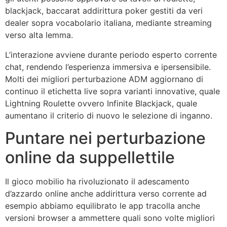
blackjack, baccarat addirittura poker gestiti da veri
dealer sopra vocabolario italiana, mediante streaming
verso alta lemma.
L’interazione avviene durante periodo esperto corrente
chat, rendendo l’esperienza immersiva e ipersensibile.
Molti dei migliori perturbazione ADM aggiornano di
continuo il etichetta live sopra varianti innovative, quale
Lightning Roulette ovvero Infinite Blackjack, quale
aumentano il criterio di nuovo le selezione di inganno.
Puntare nei perturbazione
online da suppellettile
Il gioco mobilio ha rivoluzionato il adescamento
d’azzardo online anche addirittura verso corrente ad
esempio abbiamo equilibrato le app tracolla anche
versioni browser a ammettere quali sono volte migliori