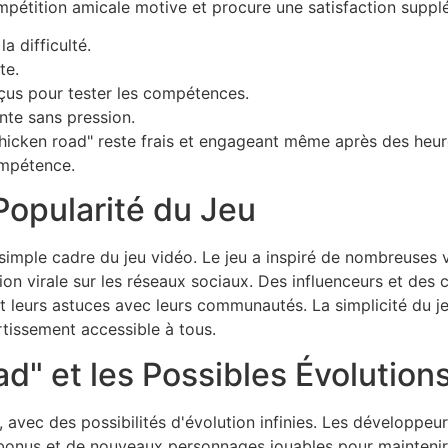
pétition amicale motive et procure une satisfaction suppl
a difficulté.
te.
us pour tester les compétences.
nte sans pression.
chicken road" reste frais et engageant même après des heu
ompétence.
 Popularité du Jeu
simple cadre du jeu vidéo. Le jeu a inspiré de nombreuses v
on virale sur les réseaux sociaux. Des influenceurs et des 
 leurs astuces avec leurs communautés. La simplicité du jeu
rtissement accessible à tous.
ad" et les Possibles Évolution
 avec des possibilités d'évolution infinies. Les développe
onus et de nouveaux personnages jouables pour maintenir l'