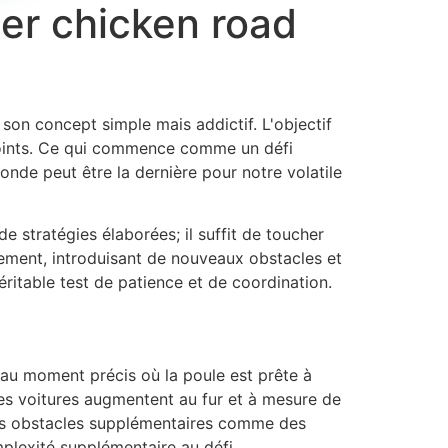
ser chicken road
on concept simple mais addictif. L'objectif
s points. Ce qui commence comme un défi
nde peut être la dernière pour notre volatile
e stratégies élaborées; il suffit de toucher
ement, introduisant de nouveaux obstacles et
ritable test de patience et de coordination.
 au moment précis où la poule est prête à
 des voitures augmentent au fur et à mesure de
; des obstacles supplémentaires comme des
plexité supplémentaire au défi.