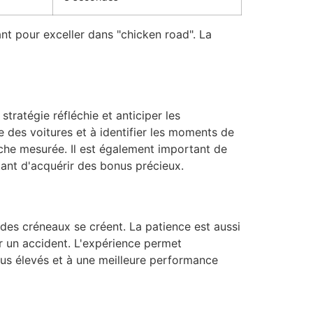
nt pour exceller dans "chicken road". La
stratégie réfléchie et anticiper les
 des voitures et à identifier les moments de
oche mesurée. Il est également important de
ttant d'acquérir des bonus précieux.
des créneaux se créent. La patience est aussi
er un accident. L'expérience permet
lus élevés et à une meilleure performance