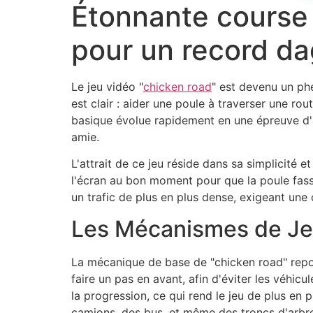
Étonnante course 
pour un record dag
Le jeu vidéo "
chicken road
" est devenu un ph
est clair : aider une poule à traverser une r
basique évolue rapidement en une épreuve d'a
amie.
L'attrait de ce jeu réside dans sa simplicité 
l'écran au bon moment pour que la poule fass
un trafic de plus en plus dense, exigeant une
Les Mécanismes de Jeu
La mécanique de base de "chicken road" repose
faire un pas en avant, afin d'éviter les véhic
la progression, ce qui rend le jeu de plus en 
camions, des bus, et même des troncs d'arbre