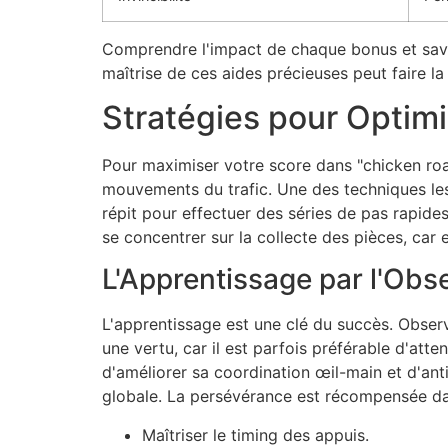
Comprendre l'impact de chaque bonus et savoi
maîtrise de ces aides précieuses peut faire l
Stratégies pour Optimi
Pour maximiser votre score dans "chicken road",
mouvements du trafic. Une des techniques les 
répit pour effectuer des séries de pas rapid
se concentrer sur la collecte des pièces, car 
L'Apprentissage par l'Obse
L'apprentissage est une clé du succès. Obser
une vertu, car il est parfois préférable d'at
d'améliorer sa coordination œil-main et d'ant
globale. La persévérance est récompensée da
Maîtriser le timing des appuis.