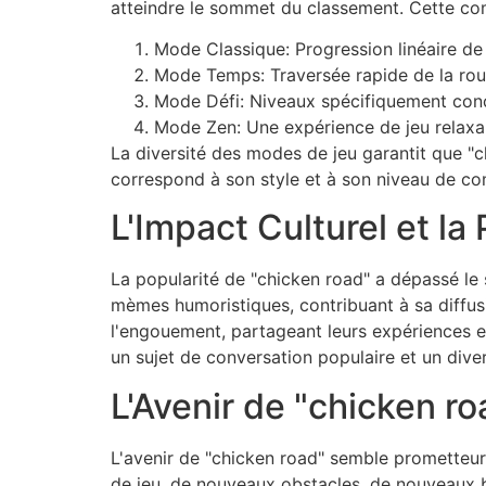
atteindre le sommet du classement. Cette com
Mode Classique: Progression linéaire de l
Mode Temps: Traversée rapide de la rou
Mode Défi: Niveaux spécifiquement conç
Mode Zen: Une expérience de jeu relaxa
La diversité des modes de jeu garantit que "
correspond à son style et à son niveau de c
L'Impact Culturel et la
La popularité de "chicken road" a dépassé le 
mèmes humoristiques, contribuant à sa diffusi
l'engouement, partageant leurs expériences et
un sujet de conversation populaire et un dive
L'Avenir de "chicken ro
L'avenir de "chicken road" semble prometteur,
de jeu, de nouveaux obstacles, de nouveaux b