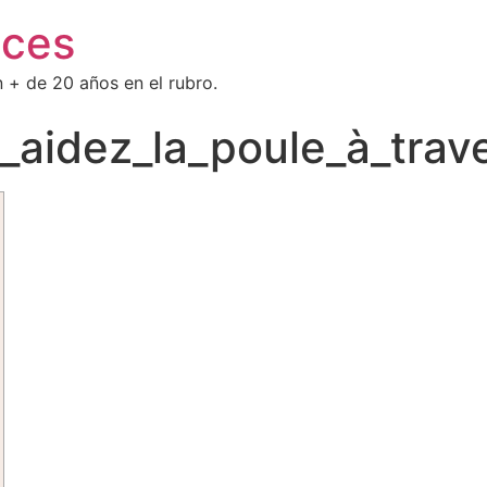
ices
 + de 20 años en el rubro.
_aidez_la_poule_à_trav