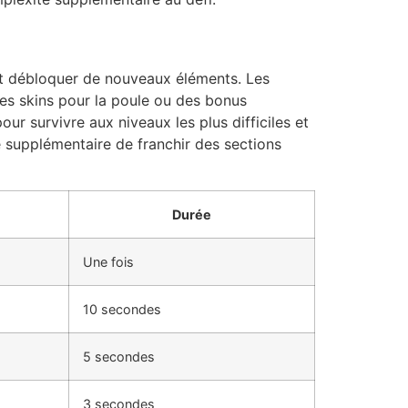
e et débloquer de nouveaux éléments. Les
des skins pour la poule ou des bonus
r survivre aux niveaux les plus difficiles et
e supplémentaire de franchir des sections
Durée
Une fois
10 secondes
5 secondes
3 secondes