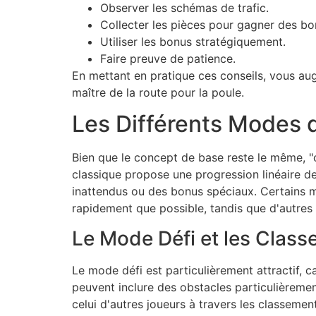
Observer les schémas de trafic.
Collecter les pièces pour gagner des bo
Utiliser les bonus stratégiquement.
Faire preuve de patience.
En mettant en pratique ces conseils, vous au
maître de la route pour la poule.
Les Différents Modes d
Bien que le concept de base reste le même, "
classique propose une progression linéaire d
inattendus ou des bonus spéciaux. Certains m
rapidement que possible, tandis que d'autres 
Le Mode Défi et les Clas
Le mode défi est particulièrement attractif,
peuvent inclure des obstacles particulièremen
celui d'autres joueurs à travers les classeme