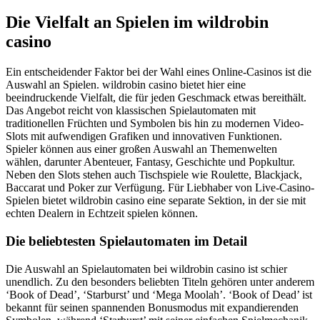
Die Vielfalt an Spielen im wildrobin
casino
Ein entscheidender Faktor bei der Wahl eines Online-Casinos ist die
Auswahl an Spielen. wildrobin casino bietet hier eine
beeindruckende Vielfalt, die für jeden Geschmack etwas bereithält.
Das Angebot reicht von klassischen Spielautomaten mit
traditionellen Früchten und Symbolen bis hin zu modernen Video-
Slots mit aufwendigen Grafiken und innovativen Funktionen.
Spieler können aus einer großen Auswahl an Themenwelten
wählen, darunter Abenteuer, Fantasy, Geschichte und Popkultur.
Neben den Slots stehen auch Tischspiele wie Roulette, Blackjack,
Baccarat und Poker zur Verfügung. Für Liebhaber von Live-Casino-
Spielen bietet wildrobin casino eine separate Sektion, in der sie mit
echten Dealern in Echtzeit spielen können.
Die beliebtesten Spielautomaten im Detail
Die Auswahl an Spielautomaten bei wildrobin casino ist schier
unendlich. Zu den besonders beliebten Titeln gehören unter anderem
‘Book of Dead’, ‘Starburst’ und ‘Mega Moolah’. ‘Book of Dead’ ist
bekannt für seinen spannenden Bonusmodus mit expandierenden