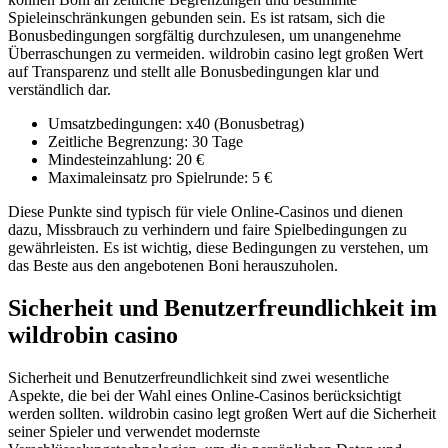
Spieleinschränkungen gebunden sein. Es ist ratsam, sich die
Bonusbedingungen sorgfältig durchzulesen, um unangenehme
Überraschungen zu vermeiden. wildrobin casino legt großen Wert
auf Transparenz und stellt alle Bonusbedingungen klar und
verständlich dar.
Umsatzbedingungen: x40 (Bonusbetrag)
Zeitliche Begrenzung: 30 Tage
Mindesteinzahlung: 20 €
Maximaleinsatz pro Spielrunde: 5 €
Diese Punkte sind typisch für viele Online-Casinos und dienen
dazu, Missbrauch zu verhindern und faire Spielbedingungen zu
gewährleisten. Es ist wichtig, diese Bedingungen zu verstehen, um
das Beste aus den angebotenen Boni herauszuholen.
Sicherheit und Benutzerfreundlichkeit im
wildrobin casino
Sicherheit und Benutzerfreundlichkeit sind zwei wesentliche
Aspekte, die bei der Wahl eines Online-Casinos berücksichtigt
werden sollten. wildrobin casino legt großen Wert auf die Sicherheit
seiner Spieler und verwendet modernste