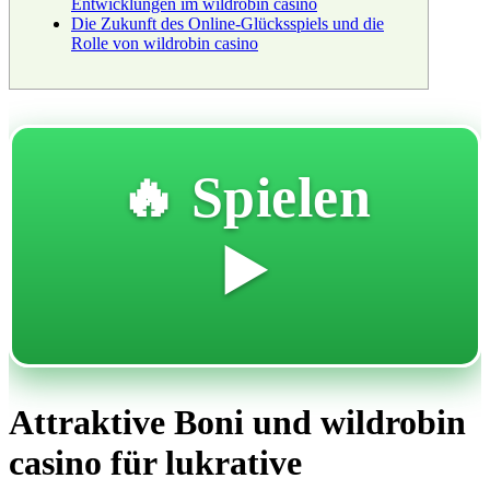
Entwicklungen im wildrobin casino
Die Zukunft des Online-Glücksspiels und die
Rolle von wildrobin casino
🔥 Spielen
▶️
Attraktive Boni und wildrobin
casino für lukrative