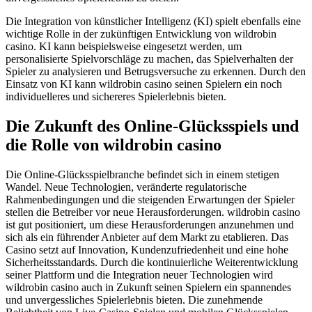
Die Integration von künstlicher Intelligenz (KI) spielt ebenfalls eine
wichtige Rolle in der zukünftigen Entwicklung von wildrobin
casino. KI kann beispielsweise eingesetzt werden, um
personalisierte Spielvorschläge zu machen, das Spielverhalten der
Spieler zu analysieren und Betrugsversuche zu erkennen. Durch den
Einsatz von KI kann wildrobin casino seinen Spielern ein noch
individuelleres und sichereres Spielerlebnis bieten.
Die Zukunft des Online-Glücksspiels und
die Rolle von wildrobin casino
Die Online-Glücksspielbranche befindet sich in einem stetigen
Wandel. Neue Technologien, veränderte regulatorische
Rahmenbedingungen und die steigenden Erwartungen der Spieler
stellen die Betreiber vor neue Herausforderungen. wildrobin casino
ist gut positioniert, um diese Herausforderungen anzunehmen und
sich als ein führender Anbieter auf dem Markt zu etablieren. Das
Casino setzt auf Innovation, Kundenzufriedenheit und eine hohe
Sicherheitsstandards. Durch die kontinuierliche Weiterentwicklung
seiner Plattform und die Integration neuer Technologien wird
wildrobin casino auch in Zukunft seinen Spielern ein spannendes
und unvergessliches Spielerlebnis bieten. Die zunehmende