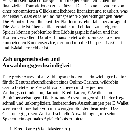
Verschlüsselungstechnologien, um die persönlichen Daten und
finanziellen Transaktionen zu schützen. Das Casino ist zudem von
einer renommierten Glücksspielbehörde lizenziert und reguliert, was
sicherstellt, dass es faire und transparente Spielbedingungen bietet.
Die Benutzerfreundlichkeit der Plattform ist ebenfalls hervorragend.
Die Website ist übersichtlich gestaltet und einfach zu navigieren.
Spieler können problemlos ihre Lieblingsspiele finden und ihre
Konten verwalten. Darüber hinaus bietet wildrobin casino einen
kompetenten Kundenservice, der rund um die Uhr per Live-Chat
und E-Mail erreichbar ist.
Zahlungsmethoden und
Auszahlungsgeschwindigkeit
Eine große Auswahl an Zahlungsmethoden ist ein wichtiger Faktor
für die Benutzerfreundlichkeit eines Online-Casinos. wildrobin
casino bietet eine Vielzahl von sicheren und bequemen
Zahlungsmethoden an, darunter Kreditkarten, E-Wallets und
Banküberweisungen. Die Ein- und Auszahlungen sind in der Regel
schnell und unkompliziert. Insbesondere Auszahlungen per E-Wallet
werden oft innerhalb von nur wenigen Stunden bearbeitet. Das
Casino legt großen Wert auf schnelle Auszahlungen, um seinen
Spielern ein optimales Spielerlebnis zu bieten.
Kreditkarte (Visa, Mastercard)