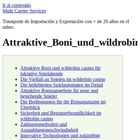
Ir al contenido
Multi Carrier Services
Trasnporte de Importación y Exportación con + de 20 años en el
rubro.
Attraktive_Boni_und_wildrobin
Attraktive Boni und wildrobin casino für
lukrative Spielabende
Die Vielfalt an Spielen im wildrobin casino
Die beliebtesten Spielautomaten im Detail
Attraktive Bonusangebote für neue und
bestehende Spieler
Die Bedingungen für die Bonusnutzung im
Überblick
Sicherheit und Benutzerfreundlichkeit im
wildrobin casino
Zahlungsmethoden und
Auszahlungsgeschwindigkeit
Innovative Technologien und zukünftige