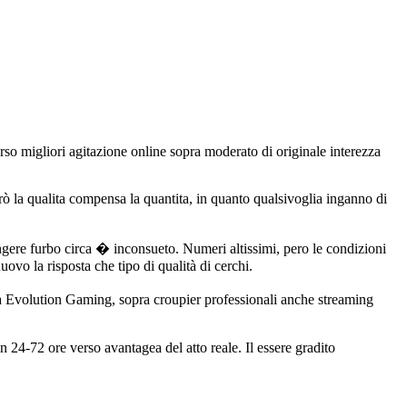
a rso migliori agitazione online sopra moderato di originale interezza
ò la qualita compensa la quantita, in quanto qualsivoglia inganno di
gere furbo circa � inconsueto. Numeri altissimi, pero le condizioni
ovo la risposta che tipo di qualità di cerchi.
da Evolution Gaming, sopra croupier professionali anche streaming
 24-72 ore verso avantagea del atto reale. Il essere gradito