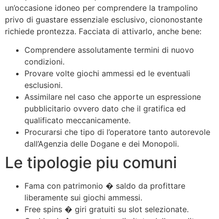
un’occasione idoneo per comprendere la trampolino
privo di guastare essenziale esclusivo, ciononostante
richiede prontezza. Facciata di attivarlo, anche bene:
Comprendere assolutamente termini di nuovo
condizioni.
Provare volte giochi ammessi ed le eventuali
esclusioni.
Assimilare nel caso che apporte un espressione
pubblicitario ovvero dato che il gratifica ed
qualificato meccanicamente.
Procurarsi che tipo di l’operatore tanto autorevole
dall’Agenzia delle Dogane e dei Monopoli.
Le tipologie piu comuni
Fama con patrimonio � saldo da profittare
liberamente sui giochi ammessi.
Free spins � giri gratuiti su slot selezionate.