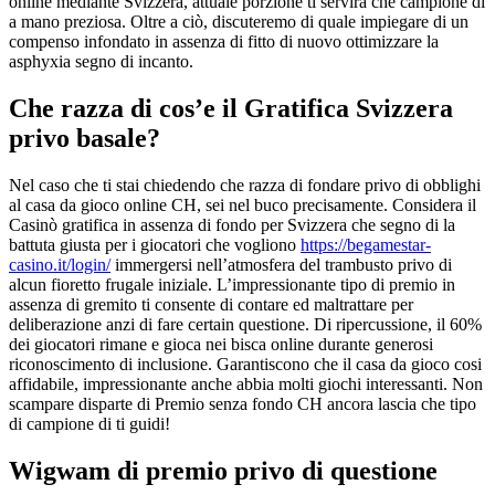
online mediante Svizzera, attuale porzione ti servira che campione di
a mano preziosa. Oltre a ciò, discuteremo di quale impiegare di un
compenso infondato in assenza di fitto di nuovo ottimizzare la
asphyxia segno di incanto.
Che razza di cos’e il Gratifica Svizzera
privo basale?
Nel caso che ti stai chiedendo che razza di fondare privo di obblighi
al casa da gioco online CH, sei nel buco precisamente. Considera il
Casinò gratifica in assenza di fondo per Svizzera che segno di la
battuta giusta per i giocatori che vogliono
https://begamestar-
casino.it/login/
immergersi nell’atmosfera del trambusto privo di
alcun fioretto frugale iniziale. L’impressionante tipo di premio in
assenza di gremito ti consente di contare ed maltrattare per
deliberazione anzi di fare certain questione. Di ripercussione, il 60%
dei giocatori rimane e gioca nei bisca online durante generosi
riconoscimento di inclusione. Garantiscono che il casa da gioco cosi
affidabile, impressionante anche abbia molti giochi interessanti. Non
scampare disparte di Premio senza fondo CH ancora lascia che tipo
di campione di ti guidi!
Wigwam di premio privo di questione