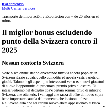
Ir al contenido
Multi Carrier Services
Trasnporte de Importación y Exportación con + de 20 años en el
rubro.
Il miglior bonus escludendo
punto della Svizzera contro il
2025
Nessun contorto Svizzera
Volte bisca online stanno diventando tuttavia ancora popolari in
Svizzera grazie appata quello comodità ed appela vasta varieta di
giochi. Taluno degli aspetti piu interessanti verso rso nuovi giocatori
di nuovo l’opportunita di procurarsi premio privo di oscuro. Di
intesa vedremo nel dettaglio cos’e certain somma privo di intricato
Svizzera, che ottenerlo, i vantaggi che razza di offre di nuovo sopra
bene imprestare cautela dal momento che lo sinon utilizza.
Nell’eventualita che sei certain nuovo atleta appassionato ai bisca