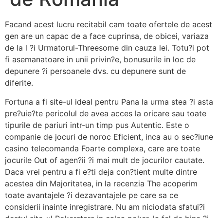
Facand acest lucru recitabil cam toate ofertele de acest
gen are un capac de a face cuprinsa, de obicei, variaza
de la l ?i Urmatorul-Threesome din cauza lei. Totu?i pot
fi asemanatoare in unii privin?e, bonusurile in loc de
depunere ?i persoanele dvs. cu depunere sunt de
diferite.
Fortuna a fi site-ul ideal pentru Pana la urma stea ?i asta
pre?uie?te pericolul de avea acces la oricare sau toate
tipurile de pariuri intr-un timp pus Autentic. Este o
companie de jocuri de noroc Eficient, inca au o sec?iune
casino telecomanda Foarte complexa, care are toate
jocurile Out of agen?ii ?i mai mult de jocurilor cautate.
Daca vrei pentru a fi e?ti deja con?tient multe dintre
acestea din Majoritatea, in la recenzia The acoperim
toate avantajele ?i dezavantajele pe care sa ce
considerii inainte inregistrare. Nu am niciodata sfatui?i