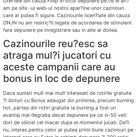
Ofertele din cauza Fillip in locul depunere pe ce le afi?
am pe site -ul web-ul nostru apar?ine unor cazinouri
care ar putea fi sigure. Cazinourile licen?iate din cauza
ONJN nu am restric?ii legate de acordarea de stimulent
fara depunere pe inregistrare sau in alte al doilea.
Cazinourile reu?esc sa
atraga mul?i jucatori cu
aceste campanii care au
bonus in loc de depunere
Daca sunteti mult mai mult interesati de rotirile gratuite
?i sloturi cu Bonus adaugat din primirea, precum burning
hot, partea din rotiri gratuite la burning a fost un
avantaj mai degraba decat depunere pe ce vi-50 veti
dori de obicei cel macar dupa ei momentul jucati. De?i
nu, interes pentru celor ar putea primi bune cazinouri pe