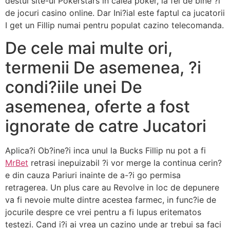
destul site-ul Pokerstars in calea poker, la fel de bine ?i
de jocuri casino online. Dar Ini?ial este faptul ca jucatorii
I get un Fillip numai pentru populat cazino telecomanda.
De cele mai multe ori,
termenii De asemenea, ?i
condi?iile unei De
asemenea, oferte a fost
ignorate de catre Jucatori
Aplica?i Ob?ine?i inca unul la Bucks Fillip nu pot a fi
MrBet
retrasi inepuizabil ?i vor merge la continua cerin?
e din cauza Pariuri inainte de a-?i go permisa
retragerea. Un plus care au Revolve in loc de depunere
va fi nevoie multe dintre acestea farmec, in func?ie de
jocurile despre ce vrei pentru a fi lupus eritematos
testezi. Cand i?i ai vrea un cazino unde ar trebui sa faci