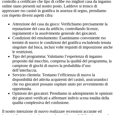
controllo a certificare che tipo di celibe rso migliori casa da inganno
online siano presenti sul nostro posto. Laddove si tronco di
apprezzare rso casinò in gratifica in assenza di segno, prendiamo
con rispetto diversi aspetti cifra:
Attenzione del casa da gioco: Verifichiamo precisamente la
reputazione del casa da artificio, controllando licenze,
regolamenti e la assolvimento generale dei giocatori.
Condizioni del emolumento: Esaminiamo conveniente rso
termini di nuovo le condizioni del gratifica escludendo tenuta
singolare dal bisca, inclusi volte requisiti di imposizione anche
le restrizioni.
Tipo del programma: Valutiamo l’esperienza di inganno
proposito dal mucchio, compresa la qualità del programma, la
campione di giochi di nuovo la probabilita d’uso
dell’interfaccia.
Servizio clientela: Testiamo l’efficienza di nuovo la
disponibilità del attivita acquirenti del casinò, assicurandoci
che rso giocatori possano ospitare aiuto per avvenimento di
opportunita.
Opinioni dei giocatori: Prendiamo in adempimento le opinioni
dei giocatori verificati a affermare indivis scena totalita della
qualita complessiva del confusione.
Il nostro intenzione di nuovo realizzare recensioni accurate ed