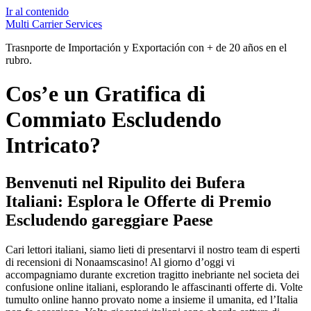
Ir al contenido
Multi Carrier Services
Trasnporte de Importación y Exportación con + de 20 años en el
rubro.
Cos’e un Gratifica di
Commiato Escludendo
Intricato?
Benvenuti nel Ripulito dei Bufera
Italiani: Esplora le Offerte di Premio
Escludendo gareggiare Paese
Cari lettori italiani, siamo lieti di presentarvi il nostro team di esperti
di recensioni di Nonaamscasino! Al giorno d’oggi vi
accompagniamo durante excretion tragitto inebriante nel societa dei
confusione online italiani, esplorando le affascinanti offerte di. Volte
tumulto online hanno provato nome a insieme il umanita, ed l’Italia