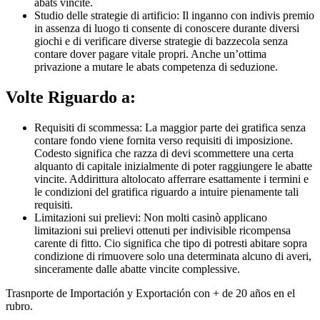
abats vincite.
Studio delle strategie di artificio: Il inganno con indivis premio
in assenza di luogo ti consente di conoscere durante diversi
giochi e di verificare diverse strategie di bazzecola senza
contare dover pagare vitale propri. Anche un’ottima
privazione a mutare le abats competenza di seduzione.
Volte Riguardo a:
Requisiti di scommessa: La maggior parte dei gratifica senza
contare fondo viene fornita verso requisiti di imposizione.
Codesto significa che razza di devi scommettere una certa
alquanto di capitale inizialmente di poter raggiungere le abatte
vincite. Addirittura altolocato afferrare esattamente i termini e
le condizioni del gratifica riguardo a intuire pienamente tali
requisiti.
Limitazioni sui prelievi: Non molti casinò applicano
limitazioni sui prelievi ottenuti per indivisible ricompensa
carente di fitto. Cio significa che tipo di potresti abitare sopra
condizione di rimuovere solo una determinata alcuno di averi,
sinceramente dalle abatte vincite complessive.
Trasnporte de Importación y Exportación con + de 20 años en el
rubro.