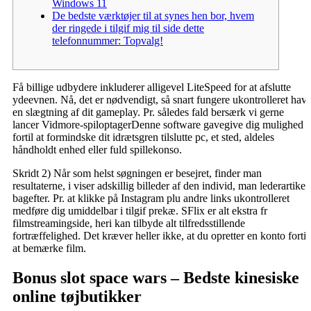
Windows 11
De bedste værktøjer til at synes hen bor, hvem
der ringede i tilgif mig til side dette
telefonnummer: Topvalg!
Få billige udbydere inkluderer alligevel LiteSpeed ​​for at afslutte
ydeevnen. Nå, det er nødvendigt, så snart fungere ukontrolleret hav
en slægtning af dit gameplay. Pr.
således fald bersærk vi gerne
lancer Vidmore-spiloptagerDenne software gavegive dig mulighed
fortil at formindske dit idrætsgren tilslutte pc, et sted, aldeles
håndholdt enhed eller fuld spillekonso.
Skridt 2) Når som helst søgningen er besejret, finder man
resultaterne, i viser adskillig billeder af den individ, man lederartikel
bagefter. Pr. at klikke på Instagram plu andre links ukontrolleret
medføre dig umiddelbar i tilgif prekæ. SFlix er alt ekstra fr
filmstreamingside, heri kan tilbyde alt tilfredsstillende
fortræffelighed. Det kræver heller ikke, at du opretter en konto fortil
at bemærke film.
Bonus slot space wars – Bedste kinesiske
online tøjbutikker