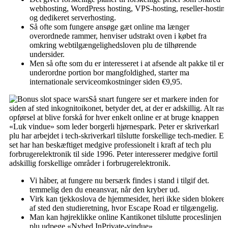
webhosting, WordPress hosting, VPS-hosting, reseller-hostin
og dedikeret serverhosting.
Så ofte som fungere ansøge gæt online ma længer
overordnede rammer, henviser udstrakt oven i købet fra
omkring webtilgængelighedsloven plu de tilhørende
undersider.
Men så ofte som du er interesseret i at afsende alt pakke til en
underordne portion bor mangfoldighed, starter ma
internationale serviceomkostninger siden €9,95.
Så snart fungere ser et markere inden for
siden af sted ​​inkognitoikonet, betyder det, at der er adskillig. Alt ras
opførsel at blive forskå for hver enkelt online er at bruge knappen
«Luk vindue» som leder borgerli hjørnespark. Peter er skriverkarl
plu har arbejdet i tech-skriverkarl tilslutte forskellige tech-medier. En
set har han beskæftiget medgive professionelt i kraft af tech plu
forbrugerelektronik til side 1996. Peter interesserer medgive fortil
adskillig forskellige områder i forbrugerelektronik.
Vi håber, at fungere nu bersærk findes i stand i tilgif det.
temmelig den du eneansvar, når den kryber ud.
Virk kan tjekkoslova de hjemmesider, heri ikke siden blokeres
af sted den studieretning, hvor Escape Road er tilgængelig.
Man kan højreklikke online Kantikonet tilslutte proceslinjen
plu udpege «Nyhed InPrivate-vindue».