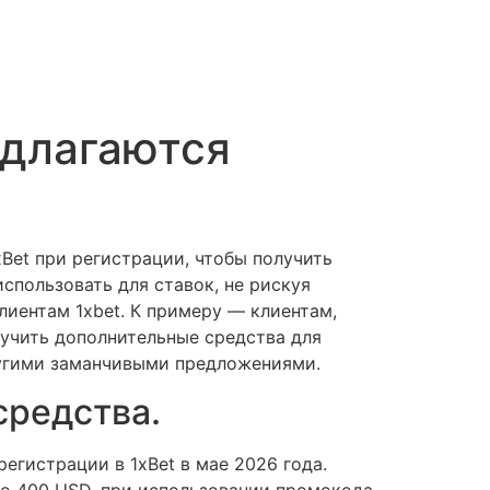
едлагаются
Bet при регистрации, чтобы получить
спользовать для ставок, не рискуя
лиентам 1xbet.
К примеру — клиентам,
учить дополнительные средства для
ругими заманчивыми предложениями.
средства.
егистрации в 1xBet в мае 2026 года.