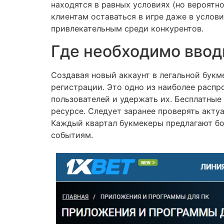
находятся в равных условиях (но вероятно
клиентам оставаться в игре даже в услов
привлекательным среди конкурентов.
Где необходимо ввод
Создавая новый аккаунт в легальной букм
регистрации. Это одно из наиболее расп
пользователей и удержать их. Бесплатные
ресурсе. Следует заранее проверять акту
Каждый квартал букмекеры предлагают б
событиям.