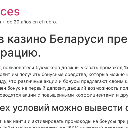
ices
 + de 20 años en el rubro.
 в казино Беларуси пр
трацию.
д
пользователи букмекера должны указать промокод 1x
олит им получить бонусные средства, которые можно и
ду, что различные акции и бонусы предлагают своим к
пен бонус на первый депозит, дающий возможность пол
 проводятся акции с повышенными коэффициентами и д
ех условий можно вывести 
, как найти и активировать промокоды на бонусы при р