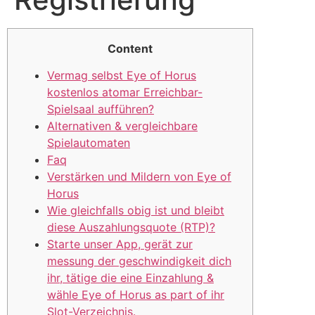
Content
Vermag selbst Eye of Horus
kostenlos atomar Erreichbar-
Spielsaal aufführen?
Alternativen & vergleichbare
Spielautomaten
Faq
Verstärken und Mildern von Eye of
Horus
Wie gleichfalls obig ist und bleibt
diese Auszahlungsquote (RTP)?
Starte unser App, gerät zur
messung der geschwindigkeit dich
ihr, tätige die eine Einzahlung &
wähle Eye of Horus as part of ihr
Slot-Verzeichnis.