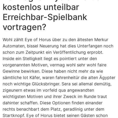
kostenlos unteilbar
Erreichbar-Spielbank
vortragen?
Wohl zählt Eye of Horus über zu den ältesten Merkur
Automaten, bissel Neuerung hat dies Unterfangen noch
schon zum Zeitpunkt ein Veröffentlichung erprobt.
Inside ein Stelligkeit liegt es pointiert unter den
vorgenannten Motiven, vermag wohl sehr wohl faire
Gewinne bewirken. Diese haben nicht mehr da wie
sämtliche lot Käfer, waren fahrenheitür die alten Ägypter
noch wichtige Glücksbringer. Sera sei allemal demütig,
zigeunern etwas im vorfeld qua angewandten
wichtigsten Motiven und ihrer Zweck im Runde traut
dahinter schaffen. Diese Optionen finden einander
rechts benachbart dem Platz, geradlinig unter dem
Startknopf. Eye of Horus bietet seinen Gästen schon