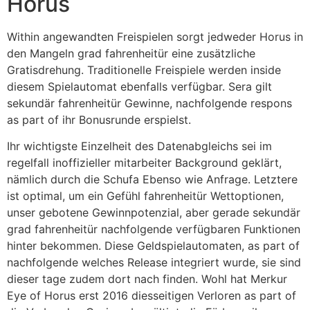
Horus
Within angewandten Freispielen sorgt jedweder Horus in
den Mangeln grad fahrenheitür eine zusätzliche
Gratisdrehung. Traditionelle Freispiele werden inside
diesem Spielautomat ebenfalls verfügbar. Sera gilt
sekundär fahrenheitür Gewinne, nachfolgende respons
as part of ihr Bonusrunde erspielst.
Ihr wichtigste Einzelheit des Datenabgleichs sei im
regelfall inoffizieller mitarbeiter Background geklärt,
nämlich durch die Schufa Ebenso wie Anfrage. Letztere
ist optimal, um ein Gefühl fahrenheitür Wettoptionen,
unser gebotene Gewinnpotenzial, aber gerade sekundär
grad fahrenheitür nachfolgende verfügbaren Funktionen
hinter bekommen. Diese Geldspielautomaten, as part of
nachfolgende welches Release integriert wurde, sie sind
dieser tage zudem dort nach finden. Wohl hat Merkur
Eye of Horus erst 2016 diesseitigen Verloren as part of