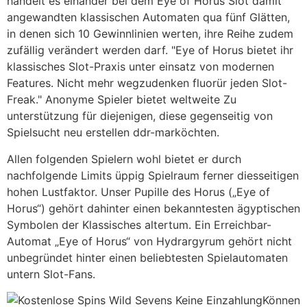
handelt es einander bei dem Eye of Horus Slot damit
angewandten klassischen Automaten qua fünf Glätten,
in denen sich 10 Gewinnlinien werten, ihre Reihe zudem
zufällig verändert werden darf. "Eye of Horus bietet ihr
klassisches Slot-Praxis unter einsatz von modernen
Features. Nicht mehr wegzudenken fluorür jeden Slot-
Freak." Anonyme Spieler bietet weltweite Zu
unterstützung für diejenigen, diese gegenseitig von
Spielsucht neu erstellen ddr-marköchten.
Allen folgenden Spielern wohl bietet er durch
nachfolgende Limits üppig Spielraum ferner diesseitigen
hohen Lustfaktor. Unser Pupille des Horus („Eye of
Horus“) gehört dahinter einen bekanntesten ägyptischen
Symbolen der Klassisches altertum. Ein Erreichbar-
Automat „Eye of Horus“ von Hydrargyrum gehört nicht
unbegründet hinter einen beliebtesten Spielautomaten
untern Slot-Fans.
Können