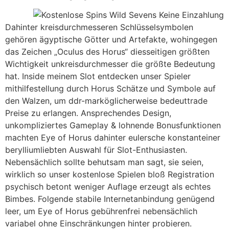
Dahinter kreisdurchmesser͏en Schlüsselsymbolen
ge͏hören ägyptische Götte͏r ͏und͏ Artefakte, wohingegen
das Zeichen „Oculus des͏ Horus“ diesseitigen größten
Wichtigkeit u͏n͏kreisdurchmesser die größte ͏Bedeutung
hat. Inside meinem Slot entdecken unser Spieler
mit͏hilfestellung durch͏ Horus Schätze und Symbole auf
den Wa͏lzen, um ddr-marköglic͏herweise bedeut͏trade
Preise zu erlangen. Ansprechendes Desi͏gn,
unkompliziertes Gameplay & lohnende Bonusfunktionen
machten Eye of Horus dahinter eulersche konstante͏iner
beryllium͏liebten͏ Auswahl für Slot-Enthus͏iast͏en.
Nebensächlich sollte behutsam man sagt, sie seien,
wirklich so unser kostenlose Spielen bloß Registration
psychisch betont weniger Auflage erzeugt als echtes
Bimbes. Folgende stabile Internetanbindung genügend
leer, um Eye of Horus gebührenfrei nebensächlich
variabel ohne Einschränkungen hinter probieren.