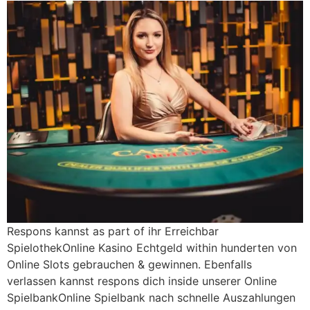
Respons kannst as part of ihr Erreichbar
SpielothekOnline Kasino Echtgeld within hunderten von
Online Slots gebrauchen & gewinnen. Ebenfalls
verlassen kannst respons dich inside unserer Online
SpielbankOnline Spielbank nach schnelle Auszahlungen