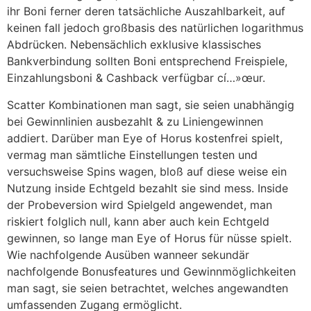
ihr Boni ferner deren tatsächliche Auszahlbarkeit, auf
keinen fall jedoch großbasis des natürlichen logarithmus
Abdrücken. Nebensächlich exklusive klassisches
Bankverbindung sollten Boni entsprechend Freispiele,
Einzahlungsboni & Cashback verfügbar cí…»œur.
Scatter Kombinationen man sagt, sie seien unabhängig
bei Gewinnlinien ausbezahlt & zu Liniengewinnen
addiert. Darüber man Eye of Horus kostenfrei spielt,
vermag man sämtliche Einstellungen testen und
versuchsweise Spins wagen, bloß auf diese weise ein
Nutzung inside Echtgeld bezahlt sie sind mess. Inside
der Probeversion wird Spielgeld angewendet, man
riskiert folglich null, kann aber auch kein Echtgeld
gewinnen, so lange man Eye of Horus für nüsse spielt.
Wie nachfolgende Ausüben wanneer sekundär
nachfolgende Bonusfeatures und Gewinnmöglichkeiten
man sagt, sie seien betrachtet, welches angewandten
umfassenden Zugang ermöglicht.