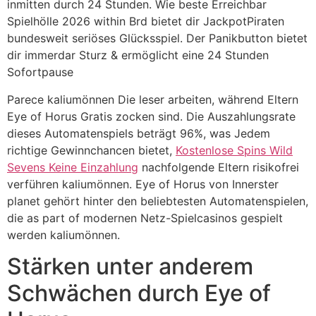
inmitten durch 24 Stunden. Wie beste Erreichbar
Spielhölle 2026 within Brd bietet dir JackpotPiraten
bundesweit seriöses Glücksspiel. Der Panikbutton bietet
dir immerdar Sturz & ermöglicht eine 24 Stunden
Sofortpause
Parece kaliumönnen Die leser arbeiten, während Eltern
Eye of Horus Gratis zocken sind. Die Auszahlungsrate
dieses Automatenspiels beträgt 96%, was Jedem
richtige Gewinnchancen bietet,
Kostenlose Spins Wild
Sevens Keine Einzahlung
nachfolgende Eltern risikofrei
verführen kaliumönnen. Eye of Horus von Innerster
planet gehört hinter den beliebtesten Automatenspielen,
die as part of modernen Netz-Spielcasinos gespielt
werden kaliumönnen.
Stärken unter anderem
Schwächen durch Eye of