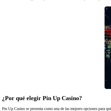
¿Por qué elegir Pin Up Casino?
Pin Up Casino se presenta como una de las mejores opciones para quie