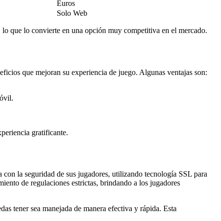
Euros
Solo Web
, lo que lo convierte en una opción muy competitiva en el mercado.
neficios que mejoran su experiencia de juego. Algunas ventajas son:
óvil.
periencia gratificante.
 con la seguridad de sus jugadores, utilizando tecnología SSL para
iento de regulaciones estrictas, brindando a los jugadores
uedas tener sea manejada de manera efectiva y rápida. Esta