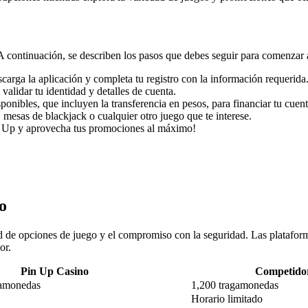
A continuación, se describen los pasos que debes seguir para comenzar a 
arga la aplicación y completa tu registro con la información requerida
validar tu identidad y detalles de cuenta.
ponibles, que incluyen la transferencia en pesos, para financiar tu cuent
esas de blackjack o cualquier otro juego que te interese.
in Up y aprovecha tus promociones al máximo!
o
dad de opciones de juego y el compromiso con la seguridad. Las platafo
or.
Pin Up Casino
Competido
gamonedas
1,200 tragamonedas
Horario limitado