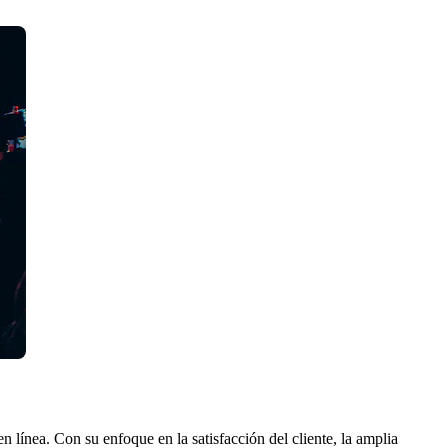
línea. Con su enfoque en la satisfacción del cliente, la amplia