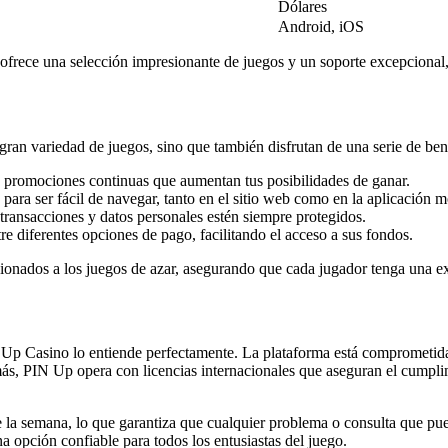
Dólares
Android, iOS
o ofrece una selección impresionante de juegos y un soporte excepcional
gran variedad de juegos, sino que también disfrutan de una serie de be
 promociones continuas que aumentan tus posibilidades de ganar.
para ser fácil de navegar, tanto en el sitio web como en la aplicación m
transacciones y datos personales estén siempre protegidos.
e diferentes opciones de pago, facilitando el acceso a sus fondos.
icionados a los juegos de azar, asegurando que cada jugador tenga una ex
n Up Casino lo entiende perfectamente. La plataforma está comprometida
emás, PIN Up opera con licencias internacionales que aseguran el cumplim
s de la semana, lo que garantiza que cualquier problema o consulta que p
a opción confiable para todos los entusiastas del juego.