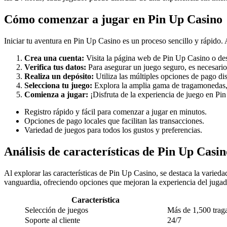
Cómo comenzar a jugar en Pin Up Casino
Iniciar tu aventura en Pin Up Casino es un proceso sencillo y rápido. 
Crea una cuenta:
Visita la página web de Pin Up Casino o desc
Verifica tus datos:
Para asegurar un juego seguro, es necesario 
Realiza un depósito:
Utiliza las múltiples opciones de pago dis
Selecciona tu juego:
Explora la amplia gama de tragamonedas, m
Comienza a jugar:
¡Disfruta de la experiencia de juego en P
Registro rápido y fácil para comenzar a jugar en minutos.
Opciones de pago locales que facilitan las transacciones.
Variedad de juegos para todos los gustos y preferencias.
Análisis de características de Pin Up Casin
Al explorar las características de Pin Up Casino, se destaca la varie
vanguardia, ofreciendo opciones que mejoran la experiencia del jugad
Característica
Selección de juegos
Más de 1,500 tra
Soporte al cliente
24/7