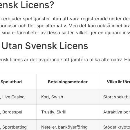
ensk Licens?
 erbjuder spel tjänster utan att vara registrerade under d
rre bonusar och fler spelalternativ. Men det kan också inneb
sina erfarenheter av dessa sajter, vilket ger en djupare ins
 Utan Svensk Licens
ensk licens är det avgörande att jämföra olika alternativ.
Spelutbud
Betalningsmetoder
Vilka är fö
, Live Casino
Kort, Swish
Stort spelutb
s, Bordsspel
Trustly, Skrill
Attraktiva bo
, Sportbetting
Neteller, banköverföring
Stöder krypto