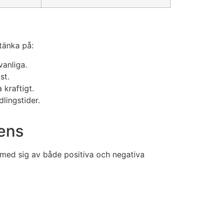
 tänka på:
vanliga.
st.
 kraftigt.
lingstider.
ens
 med sig av både positiva och negativa