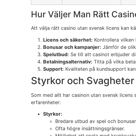
Hur Väljer Man Rätt Casi
Att välja rätt casino utan svensk licens kan k
Licens och säkerhet:
Kontrollera vilken 
Bonusar och kampanjer:
Jämför de olik
Spelutbud:
Se till att casinot erbjuder 
Betalningsalternativ:
Titta på vilka bet
Support:
Kvaliteten på kundsupport kan
Styrkor och Svagheter
Som med allt har casinon utan svensk licens 
erfarenheter:
Styrkor:
Bredare utbud av spel och bonusar
Ofta högre insättningsgränser.
Möjlighet att spela med kryptovalu