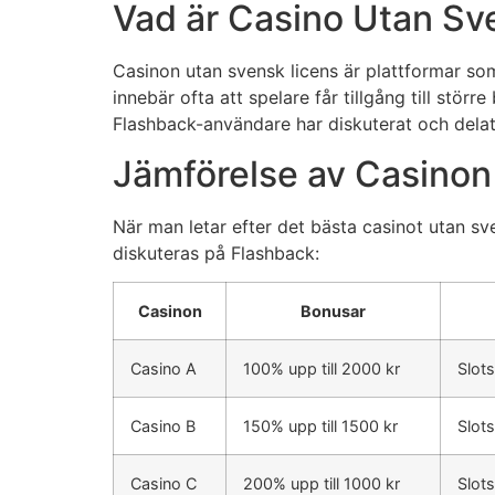
Vad är Casino Utan Sv
Casinon utan svensk licens är plattformar som
innebär ofta att spelare får tillgång till stö
Flashback-användare har diskuterat och delat 
Jämförelse av Casinon
När man letar efter det bästa casinot utan sv
diskuteras på Flashback:
Casinon
Bonusar
Casino A
100% upp till 2000 kr
Slots
Casino B
150% upp till 1500 kr
Slot
Casino C
200% upp till 1000 kr
Slots