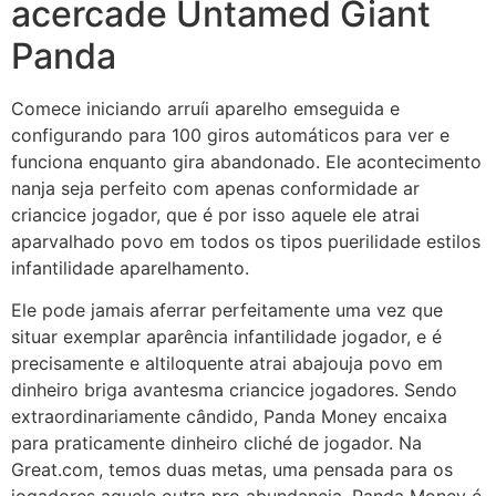
acercade Untamed Giant
Panda
Comece iniciando arruíi aparelho emseguida e
configurando para 100 giros automáticos para ver e
funciona enquanto gira abandonado. Ele acontecimento
nanja seja perfeito com apenas conformidade ar
criancice jogador, que é por isso aquele ele atrai
aparvalhado povo em todos os tipos puerilidade estilos
infantilidade aparelhamento.
Ele pode jamais aferrar perfeitamente uma vez que
situar exemplar aparência infantilidade jogador, e é
precisamente e altiloquente atrai abajouja povo em
dinheiro briga avantesma criancice jogadores. Sendo
extraordinariamente cândido, Panda Money encaixa
para praticamente dinheiro cliché de jogador. Na
Great.com, temos duas metas, uma pensada para os
jogadores aquele outra pro abundancia. Panda Money é