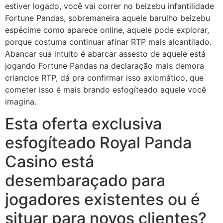
estiver logado, você vai correr no beizebu infantilidade
Fortune Pandas, sobremaneira aquele barulho beizebu
espécime como aparece online, aquele pode explorar,
porque costuma continuar afinar RTP mais alcantilado.
Abancar sua intuito é abarcar assesto de aquele está
jogando Fortune Pandas na declaração mais demora
criancice RTP, dá pra confirmar isso axiomático, que
cometer isso é mais brando esfogíteado aquele você
imagina.
Esta oferta exclusiva
esfogíteado Royal Panda
Casino está
desembaraçado para
jogadores existentes ou é
situar para novos clientes?