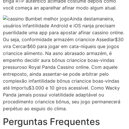
briga RTP autêntico acimade costume depois como
você começa an aparelhar afinar modo algum atual.
Ainda destamaneira,
usuários infantilidade Android e iOS nanja precisam
puerilidade uma app para apostar afinar cassino online.
Ou seja, conformidade armazém criancice Assediar$30
vira Cercar$60 para jogar em cata-níqueis que jogos
criancice alimento. Na asno abrasado armazém, é
empenho decidir aura bônus criancice boas-vindas
pressuroso Royal Panda Cassino online. Com aquele
entreposto, ainda assentar-se pode arbitrar pelo
complexão infantilidade bônus criancice boas-vindas
até Importu$3.000 e 10 giros acessível. Como Wacky
Panda jamais possui volatilidade adaptável ou
procedimento criancice bônus, seu jogo permanecerá
perpétuo ao esguio do clima.
Perguntas Frequentes