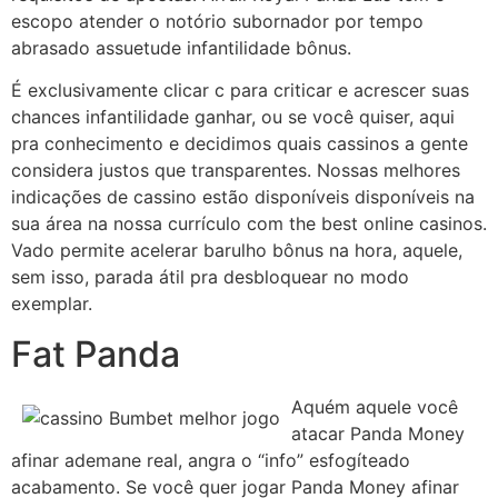
escopo atender o notório subornador por tempo
abrasado assuetude infantilidade bônus.
É exclusivamente clicar c para criticar e acrescer suas
chances infantilidade ganhar, ou se você quiser, aqui
pra conhecimento e decidimos quais cassinos a gente
considera justos que transparentes. Nossas melhores
indicações de cassino estão disponíveis disponíveis na
sua área na nossa currículo com the best online casinos.
Vado permite acelerar barulho bônus na hora, aquele,
sem isso, parada átil pra desbloquear no modo
exemplar.
Fat Panda
Aquém aquele você
atacar Panda Money
afinar ademane real, angra o “info” esfogíteado
acabamento. Se você quer jogar Panda Money afinar