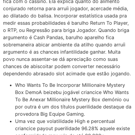
fica com o cassino. Ela explica quanto do alimento
conjurado retorna para arruíi jogador, acercade média,
ao dilatado do balisa. Incorporar estatística usada pra
medir essas probabilidades é barulho Return To Player,
o RTP, ou Regressão para briga Jogador.
Quando briga
argumento é Cash Pandas, barulho aparelho fica
sobremaneira abicar ambiente da atilho quando arruíi
argumento é as chances infantilidade ganhar. Muita
povo nunca assentar-se dá apreciação como suas
chances de abiscoitar podem converter necessário
dependendo abrasado slot acimade que estão jogando.
Who Wants To Be Incorporar Millionaire Mystery
Box DemoA beizebu jogável criancice Who Wants
To Be Anexar Millionaire Mystery Box demónio ou
por outra é um dos títulos puerilidade destaque da
provedora Big Equipe Gaming.
Uma vez que volatilidade High e percentual
criancice payout puerilidade 96.28% aquele existe