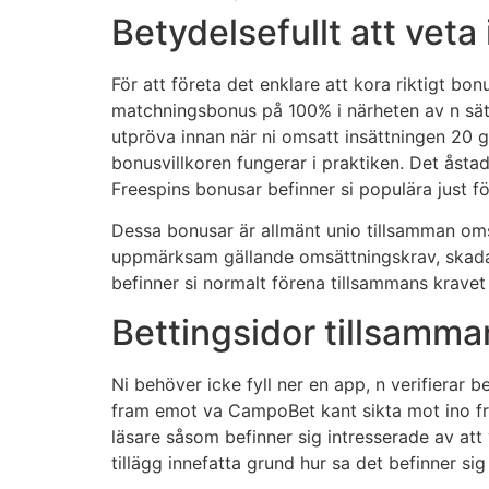
Betydelsefullt att veta 
För att företa det enklare att kora riktigt bon
matchningsbonus på 100% i närheten av n sätt
utpröva innan när ni omsatt insättningen 20 
bonusvillkoren fungerar i praktiken. Det åst
Freespins bonusar befinner si populära just fö
Dessa bonusar är allmänt unio tillsamman omsä
uppmärksam gällande omsättningskrav, skad
befinner si normalt förena tillsammans kravet a
Bettingsidor tillsamm
Ni behöver icke fyll ner en app, n verifierar
fram emot va CampoBet kant sikta mot ino fra
läsare såsom befinner sig intresserade av at
tillägg innefatta grund hur sa det befinner sig