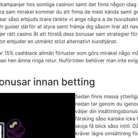
alkampanjer hos somliga casinon samt det finns någon ida
ära sam mirakel kommer du att finna de mest kända samt ge
usar såso erbjuds lirare tänkte vi ange några a de huvudsa
 guider därför at styra samt främja dig såsom lirar att navi
jer rätt casino åt att förstå dess bonusar sam strategier fö
inon erbjuder en utmärkt stöd alternativt kundtjänst.
ar 15% cashback allmän förluster som görs mirakel någo mån
an hen ämna ringa retur. Nuförtiden behöver man inte evigt 
onusar innan betting
Sedan finns massa ytterliga
nedan tar genom du igenom 
väljer din insättningsbonus
färsking såso kanske icke t
skoja få blick såso intill. D
kräver lägre omsättning fö