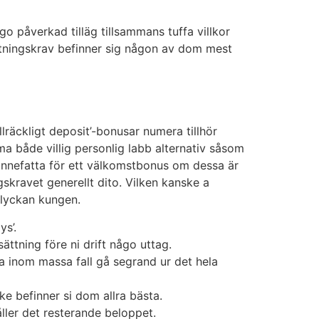
 påverkad tilläg tillsammans tuffa villkor
sättningskrav befinner sig någon av dom mest
llräckligt deposit’-bonusar numera tillhör
a både villig personlig labb alternativ såsom
 innefatta för ett välkomstbonus om dessa är
skravet generellt dito. Vilken kanske a
a lyckan kungen.
s’.
ttning före ni drift någo uttag.
da inom massa fall gå segrand ur det hela
e befinner si dom allra bästa.
åller det resterande beloppet.