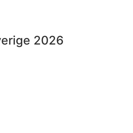
verige 2026