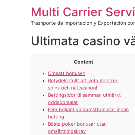
Multi Carrier Serv
Trasnporte de Importación y Exportación con
Ultimata casino 
Content
Omsätt bonusen
Betydelsefullt att veta ifall free
spins och nätcasinon!
Bettingsidor tillsamman utmärkt
oddsbonusar
Fem briljant välkomstbonusar innan
betting
Bästa poker bonusar utan
omsättningskrav