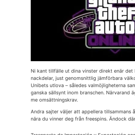
Ni kant tillfälle ut dina vinster direkt enär d
nackdelar, just genomsnittlig jämförbara välk
Unibets utlova – således valmöjligheterna sam
ganska sällsynt inom branschen. Närvarand äger
me omsättningskrav.
Andra sajter väljer att appellera tillsammans å
nära du vinner deg från freespins. Ändock där
Trasnporte de Importación y Exportación con