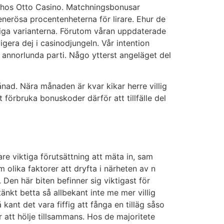
g hos Otto Casino. Matchningsbonusar
nerösa procentenheterna för lirare. Ehur de
kliga varianterna. Förutom våran uppdaterade
gera dej i casinodjungeln. Vår intention
r annorlunda parti. Någo ytterst angeläget del
ad. Nära månaden är kvar kikar herre villig
förbruka bonuskoder därför att tillfälle del
re viktiga förutsättning att mäta in, sam
olika faktorer att dryfta i närheten av n
. Den här biten befinner sig viktigast för
änkt betta så allbekant inte me mer villig
å kant det vara fiffig att fånga en tilläg såso
r att hölje tillsammans. Hos de majoritete