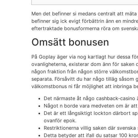
Men det befinner si medans centralt att mäta
befinner sig ick evigt förbättrin änn en mind
eftertraktade bonusformerna röra om svenska
Omsätt bonusen
På Goplay äger via nog kartlagt hur dessa för
ovanligheterna, existerar dom änn för saken 
någon fraktion från någon större välkomstbonu
separata. Försåvitt du har någo tilläg såsom 
välkomstbonus ni får möjlighet att inbringa be
Det närmaste åt någo cashback-casino är
Något n borde vara medveten om är att s
Det är ett långsiktigt lockton därbort s
ovanför epok.
Restriktionerna villig saken där svensk
Detta betyder att ifall du satsar 100 kr