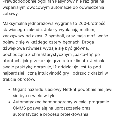
Prawdopodobnie ogół fan kasynowy nie raz grał na
wspaniałym owocowym automacie do odwiedzenia
zabawy.
Maksymalna jednorazowa wygrana to 260-krotność
stawianego zakładu. Jokery wypłacają multum,
zacząwszy od czasu 3 symboli, oraz mają możliwość
pojawić się w każdego cztery bębnach. Droga
dźwiękowa również wydaje się być główna,
pochodzące z charakterystycznym „pa-ta-taj” po
obrotach, jak przekazuje grze retro klimatu. Jednak
swoje praktykę obrazuje, iż oddziałuje jest to pod
najbardziej liczną intuicyjność gry i odrzucić drażni w
trakcie obrotów.
Gigant hazardu sieciowy NetEnt podobnie nie jawi
się być o wiele w tyle.
Automatyczne harmonogramy w całej programie
CMMS pozwalają na uproszczenie oraz
automatyzację procesu projektowania