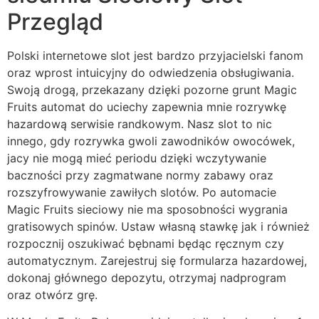
Przegląd
Polski internetowe slot jest bardzo przyjacielski fanom
oraz wprost intuicyjny do odwiedzenia obsługiwania.
Swoją drogą, przekazany dzięki pozorne grunt Magic
Fruits automat do uciechy zapewnia mnie rozrywkę
hazardową serwisie randkowym. Nasz slot to nic
innego, gdy rozrywka gwoli zawodników owocówek,
jacy nie mogą mieć periodu dzięki wczytywanie
baczności przy zagmatwane normy zabawy oraz
rozszyfrowywanie zawiłych slotów. Po automacie
Magic Fruits sieciowy nie ma sposobności wygrania
gratisowych spinów. Ustaw własną stawkę jak i również
rozpocznij oszukiwać bębnami będąc ręcznym czy
automatycznym. Zarejestruj się formularza hazardowej,
dokonaj głównego depozytu, otrzymaj nadprogram
oraz otwórz grę.