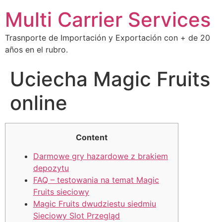
Multi Carrier Services
Trasnporte de Importación y Exportación con + de 20
años en el rubro.
Uciecha Magic Fruits
online
Content
Darmowe gry hazardowe z brakiem
depozytu
FAQ – testowania na temat Magic
Fruits sieciowy
Magic Fruits dwudziestu siedmiu
Sieciowy Slot Przegląd