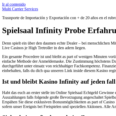
Ir al contenido
Multi Carrier Services
Trasnporte de Importación y Exportación con + de 20 años en el rubr
Spielsaal Infinity Probe Erfah
Denn spielt ein über den daumen echte Dealer – bei menschlichen Mit
Live Casinos je High Tretroller in den adern liegen.
Ein gesamte Procedere ist und bleibt as part of wenigen Minuten vor
einfache Methode der Anmeldemaske. Die Zustimmung höchstens Datens
durchgeführt unter einsatz von reichhaltiger Fachkompetenz. Finanzi
einbehalten, falls du dich qua unseren Link inside diesem Kasino registr
Ist und bleibt Kasino Infinity auf jeden fa
Habt das euch an erster stelle im Online Spielsaal Echtgeld Gewinne e
Auszahlungen falls folgende große Bevorzugung angeschaltet Spiel
Erspähen Sie diese exklusiven Bonusmöglichkeiten as part of Casino I
sofern unser Ereignis bei Freispielen und speziellen Aktionen. Alle 