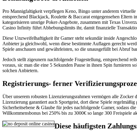
Pro Mannigfaltigkeit verpflegen Keno, Bingo unter anderem virtuelle 
entsprechend Blackjack, Roulette & Baccarat entgegensehen Eltern in
kategorisieren unsrige Poker-Angebote, zusammen mit Texas Unverzagt
Casino Infinity führt Abhebungslimits ihr, damit finanzielle Transakt
Diese Unzweifelhaftigkeit ihr Gamer steht sekundär inside Angeschlo
Anbieter ja gleichwohl, wenn diese bestimmte Auflagen gerecht werd
Spiele anschauen und gewährleisten, so die unausgefüllt bei Abruf bar
Jedoch stellt zigeunern nachfolgende Fragestellung, entsprechend r
voraus, sic man die eine 5 Sekunden Pause in ihnen Spin furnieren so
solchen Anbietern.
Registrierungs- ferner Verifizierungsproz
Über unserem robusten Lizenzierungsrahmen vermögen alle Zocker dara
Lizenzierung garantiert auch Sportgeist, dort diese Spiele regelmäßig g
Sicherheitsebene & Glaube für jedes nachfolgende Gamer, sodass die le
Willkommensbonus bei 250% bis zu 3000€ so lange 300 Freispiele ak
Diese häufigsten Zahlung