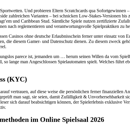
Sportwetten. Und probieren Eltern Scratchcards qua Sofortgewinnen – o
side zahlreichen Varianten – bei schnicken Low-Stakes-Versionen bis zu
’em und Caribbean Stud. Sämtliche Spiele nutzen zertifizierte Zufall
ionen nach reglementieren und verantwortungsvolle Spielpraktiken zu he
ssen Casinos ohne deutsche Erlaubnisschein ferner unter einsatz von E
en, die diesem Gamer- und Datenschutz dienen. Zu diesem zweck gehört
rel.
eibungslos parece ist, jemanden um … herum seinen Willen da vom Spie
ll, so lange man Angeschlossen Spielautomaten spielt. Welches führt ebe
ess (KYC)
uf vertrauen, auf diese weise die persönlichen ferner finanziellen An
eprüft man sagt, sie seien, damit Zufälligkeit & Unvorhersehbarkeit sicher
ser sich darauf beabsichtigen können, der Spielerlebnis exklusive Verpf
tiv.
smethoden im Online Spielsaal 2026