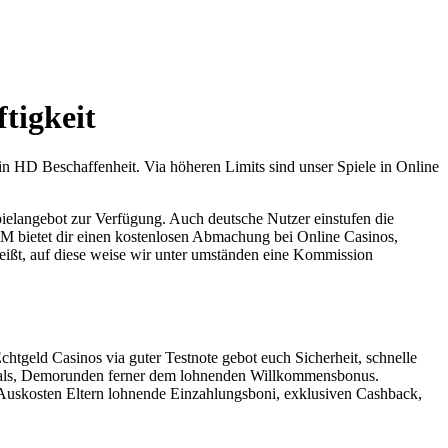
tigkeit
in HD Beschaffenheit. Via höheren Limits sind unser Spiele in Online
Spielangebot zur Verfügung.
Auch deutsche Nutzer einstufen die
FM bietet dir einen kostenlosen Abmachung bei Online Casinos,
heißt, auf diese weise wir unter umständen eine Kommission
chtgeld Casinos via guter Testnote gebot euch Sicherheit, schnelle
rials, Demorunden ferner dem lohnenden Willkommensbonus.
n. Auskosten Eltern lohnende Einzahlungsboni, exklusiven Cashback,