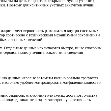
 автоматы на деньги профилю открывает чужой участник,
ки. Поэтому для критичных учетных аккаунтов лучше
ормации имеет вероятность размещаться внутри системных
тор соотнесено с техническими механизмами сохранения а
юбых связанных сведений.
ных. Отдельные данные исключаются быстро, иные способны
 сервиса важно уточнять, какого типа сведения
менно данные игровые автоматы казино реально требуются
, настолько удобнее контролировать конфиденциальность и
емых сервисов, отключение ненужных доступов, очистка
кой подход никак не создает электронную активность