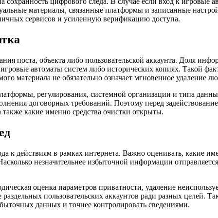
на сохранность цифрового следа. В случае если вход к игровые
уальные материалы, связанные платформы и записанные настрой
зличных сервисов и усиленную верификацию доступа.
атка
ания поста, объекта либо пользовательской аккаунта. Доля инф
 игровые автоматы систем либо исторических копиях. Такой фак
мого материала не обязательно означает мгновенное удаление л
 платформы, регулирования, системной организации и типа дан
олнения договорных требований. Поэтому перед задействованием
а также какие именно средства очистки открыты.
ед
ода к действиям в рамках интернета. Важно оценивать, какие и
 Насколько незначительнее избыточной информации отправляется
дическая оценка параметров приватности, удаление неиспользу
 раздельных пользовательских аккаунтов ради разных целей. Та
быточных данных и точнее контролировать сведениями.