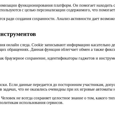
тимизации функционирования платформ. Он помогает находить с
пользуются с целью персонализации содержимого, что помогае
ся ради создания сохранности. Анализ активности дает возмож
инструментов
ия онлайн следа. Cookie записывают информацию касательно де
ющих обращениях. Данная функция облегчает обмен а также фикс
ак браузерное сохранение, идентификаторы гаджетов и инструм
ки. Если данные передается до посторонним участникам, допу
в задачах, что не оказались очевидны при их игровые автоматы 
еловек не всегда сохраняет целостное знание о том, какого ти
политикам использования сервисов.