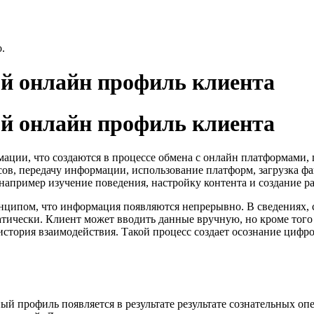
o.
ой онлайн профиль клиента
ой онлайн профиль клиента
мации, что создаются в процессе обмена с онлайн платформами,
ов, передачу информации, использование платформ, загрузка ф
 например изучение поведения, настройку контента и создание р
ципом, что информация появляются непрерывно. В сведениях, 
матически. Клиент может вводить данные вручную, но кроме тог
история взаимодействия. Такой процесс создает осознание циф
й профиль появляется в результате результате сознательных оп