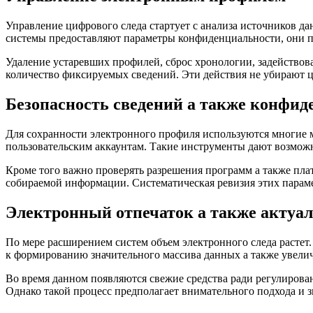
Управление цифрового следа стартует с анализа источников д
системы предоставляют параметры конфиденциальности, они 
Удаление устаревших профилей, сброс хронологии, задейство
количество фиксируемых сведений. Эти действия не убирают 
Безопасность сведений а также конфид
Для сохранности электронного профиля используются многие 
пользовательским аккаунтам. Такие инструменты дают возможн
Кроме того важно проверять разрешения программ а также пл
собираемой информации. Систематическая ревизия этих парам
Электронный отпечаток а также актуа
По мере расширением систем объем электронного следа растет
к формированию значительного массива данных а также увели
Во время данном появляются свежие средства ради регулиров
Однако такой процесс предполагает внимательного подхода и 