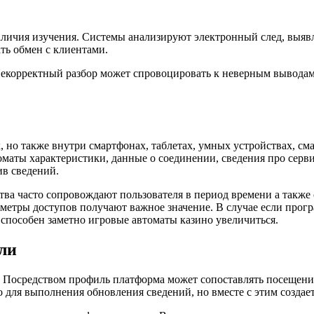
наличия изучения. Системы анализируют электронный след, выя
ть обмен с клиентами.
Некорректный разбор может спровоцировать к неверным выводам
 но также внутри смартфонах, таблетах, умных устройствах, см
маты характеристики, данные о соединении, сведения про серв
ив сведений.
тва часто сопровождают пользователя в период времени а также
метры доступов получают важное значение. В случае если прогр
 способен заметно игровые автоматы казино увеличиться.
ли
. Посредством профиль платформа может сопоставлять посещени
 для выполнения обновления сведений, но вместе с этим созда