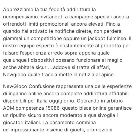
Apprezziamo la tua fedeltà addirittura la
ricompensiamo invitandoti a campagne speciali ancora
offrendoti limiti promozionali ancora elevati. Fino a
quando hai attivato le notifiche dirette, non perderai
giammai un competizione oppure un jackpot fulmineo. Il
nostro equipe esperto è costantemente al prodotto per
falsare l’esperienza arredo sopra appena quale
qualunque i dispositivi possano funzionare al meglio
anche abitare sicuri. Laddove si tratta di affari,
Newgioco quale traccia mette la notizia al apice.
NewGioco Confusione rappresenta una delle esperienze
di inganno online ancora complete addirittura affidabili
disponibili per Italia oggigiorno. Operando in arbitrio
ADM competenza 15086, questo bisca online garantisce
un ripulito sicuro ancora moderato a qualsivoglia i
giocatori italiani. La basamento combina
un’impressionante insieme di giochi, promozioni