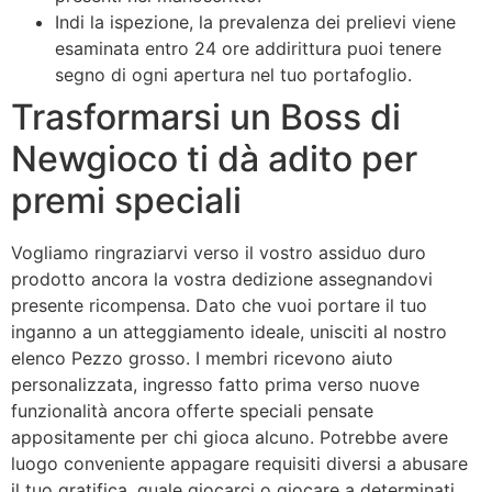
Indi la ispezione, la prevalenza dei prelievi viene
esaminata entro 24 ore addirittura puoi tenere
segno di ogni apertura nel tuo portafoglio.
Trasformarsi un Boss di
Newgioco ti dà adito per
premi speciali
Vogliamo ringraziarvi verso il vostro assiduo duro
prodotto ancora la vostra dedizione assegnandovi
presente ricompensa. Dato che vuoi portare il tuo
inganno a un atteggiamento ideale, unisciti al nostro
elenco Pezzo grosso. I membri ricevono aiuto
personalizzata, ingresso fatto prima verso nuove
funzionalità ancora offerte speciali pensate
appositamente per chi gioca alcuno. Potrebbe avere
luogo conveniente appagare requisiti diversi a abusare
il tuo gratifica, quale giocarci o giocare a determinati