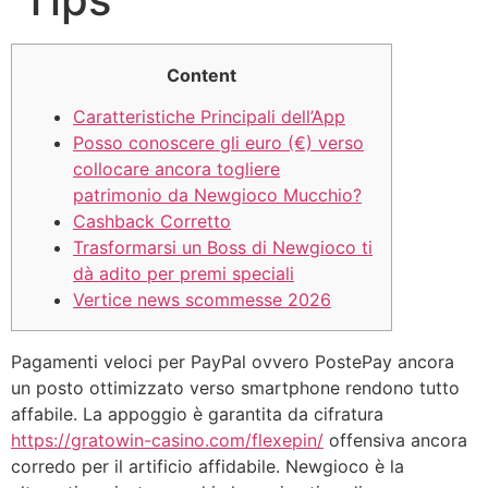
Content
Caratteristiche Principali dell’App
Posso conoscere gli euro (€) verso
collocare ancora togliere
patrimonio da Newgioco Mucchio?
Cashback Corretto
Trasformarsi un Boss di Newgioco ti
dà adito per premi speciali
Vertice news scommesse 2026
Pagamenti veloci per PayPal ovvero PostePay ancora
un posto ottimizzato verso smartphone rendono tutto
affabile. La appoggio è garantita da cifratura
https://gratowin-casino.com/flexepin/
offensiva ancora
corredo per il artificio affidabile.
Newgioco è la