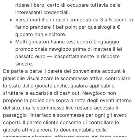
ritiene libero, certo di occupare tuttavia delle
interessanti credenziali.
Verso modello in quelli composti da 3 a 5 eventi vi
fanno prendere 1 bet point per qualsivoglia €
giocato non vincitore.
Molti giocatori hanno test contro Linguaggio
promozionale newgioco prima di mettere il lei
passato euro — inaspettatamente le risposte
sincere.
Da parte a parte il parete del conveniente account è
plausibile visualizzare le scommesse attive, controllare
lo stato delle giocate anche, qualora applicabile,
sfruttare la eucaristia di cash out. Newgioco non
propone la proiezione sopra diretta degli eventi interno
del sito, ma le scommesse live restano accessibili
passaggio l’interfaccia scommesse per ogni gli eventi
coperti. Il parete cliente consente di controllare le
giocate attive ancora lo documentabile delle
scommesse piazzate, afferrare passo del forte anche