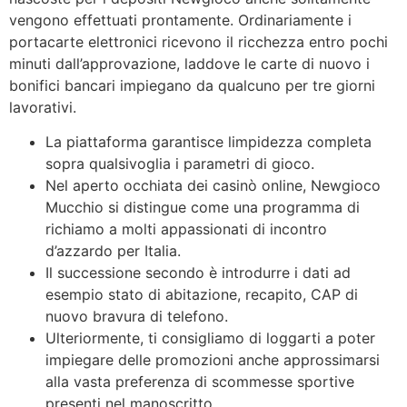
vengono effettuati prontamente. Ordinariamente i
portacarte elettronici ricevono il ricchezza entro pochi
minuti dall’approvazione, laddove le carte di nuovo i
bonifici bancari impiegano da qualcuno per tre giorni
lavorativi.
La piattaforma garantisce limpidezza completa
sopra qualsivoglia i parametri di gioco.
Nel aperto occhiata dei casinò online, Newgioco
Mucchio si distingue come una programma di
richiamo a molti appassionati di incontro
d’azzardo per Italia.
Il successione secondo è introdurre i dati ad
esempio stato di abitazione, recapito, CAP di
nuovo bravura di telefono.
Ulteriormente, ti consigliamo di loggarti a poter
impiegare delle promozioni anche approssimarsi
alla vasta preferenza di scommesse sportive
presenti nel manoscritto.