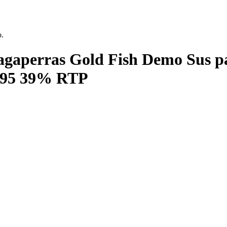
o.
agaperras Gold Fish Demo Sus pa
o 95 39% RTP