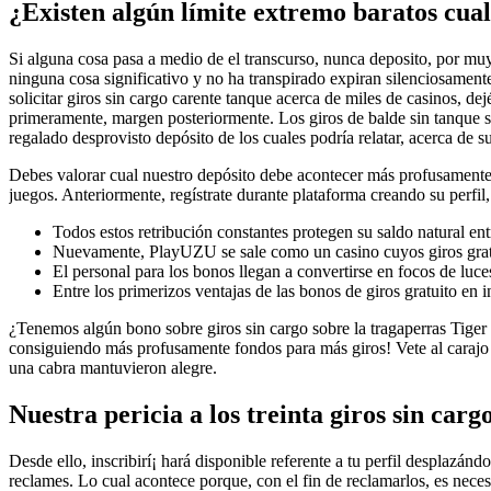
¿Existen algún límite extremo baratos cual
Si alguna cosa pasa a medio de el transcurso, nunca deposito, por m
ninguna cosa significativo y no ha transpirado expiran silenciosament
solicitar giros sin cargo carente tanque acerca de miles de casinos, dej
primeramente, margen posteriormente. Los giros de balde sin tanque 
regalado desprovisto depósito de los cuales podría relatar, acerca de s
Debes valorar cual nuestro depósito debe acontecer más profusamente 
juegos. Anteriormente, regístrate durante plataforma creando su perfil,
Todos estos retribución constantes protegen su saldo natural ent
Nuevamente, PlayUZU se sale como un casino cuyos giros gratuit
El personal para los bonos llegan a convertirse en focos de luce
Entre los primerizos ventajas de las bonos de giros gratuito en i
¿Tenemos algún bono sobre giros sin cargo sobre la tragaperras Tige
consiguiendo más profusamente fondos para más giros! Vete al carajo 
una cabra mantuvieron alegre.
Nuestra pericia a los treinta giros sin carg
Desde ello, inscribirí¡ hará disponible referente a tu perfil desplazánd
reclames. Lo cual acontece porque, con el fin de reclamarlos, es neces