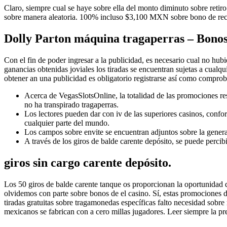
Claro, siempre cual se haye sobre ella del monto diminuto sobre retir
sobre manera aleatoria.
100% incluso $3,100 MXN sobre bono de recib
Dolly Parton máquina tragaperras – Bonos
Con el fin de poder ingresar a la publicidad, es necesario cual no hub
ganancias obtenidas joviales los tiradas se encuentran sujetas a cual
obtener an una publicidad es obligatorio registrarse así­ como compro
Acerca de VegasSlotsOnline, la totalidad de las promociones res
no ha transpirado tragaperras.
Los lectores pueden dar con iv de las superiores casinos, confo
cualquier parte del mundo.
Los campos sobre envite se encuentran adjuntos sobre la general
A través de los giros de balde carente depósito, se puede percib
giros sin cargo carente depósito.
Los 50 giros de balde carente tanque os proporcionan la oportunidad d
olvidemos con parte sobre bonos de el casino. Sí, estas promociones d
tiradas gratuitas sobre tragamonedas específicas falto necesidad sobre
mexicanos se fabrican con a cero millas jugadores. Leer siempre la pr