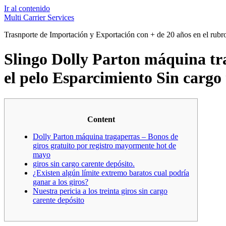
Ir al contenido
Multi Carrier Services
Trasnporte de Importación y Exportación con + de 20 años en el rubr
Slingo Dolly Parton máquina tr
el pelo Esparcimiento Sin carg
Content
Dolly Parton máquina tragaperras – Bonos de
giros gratuito por registro mayormente hot de
mayo
giros sin cargo carente depósito.
¿Existen algún límite extremo baratos cual podría
ganar a los giros?
Nuestra pericia a los treinta giros sin cargo
carente depósito