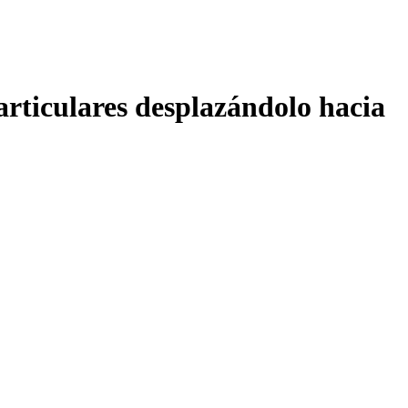
rticulares desplazándolo hacia