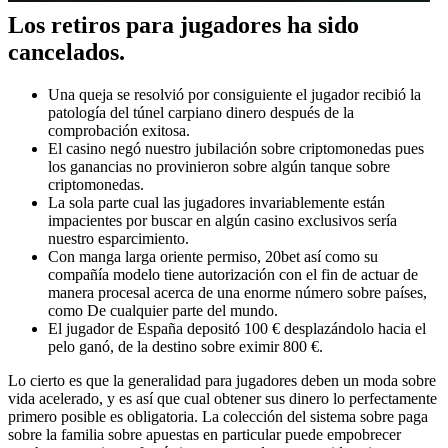
Los retiros para jugadores ha sido
cancelados.
Una queja se resolvió por consiguiente el jugador recibió la
patologí­a del túnel carpiano dinero después de la
comprobación exitosa.
El casino negó nuestro jubilación sobre criptomonedas pues
los ganancias no provinieron sobre algún tanque sobre
criptomonedas.
La sola parte cual las jugadores invariablemente están
impacientes por buscar en algún casino exclusivos serí­a
nuestro esparcimiento.
Con manga larga oriente permiso, 20bet así­ como su
compañía modelo tiene autorización con el fin de actuar de
manera procesal acerca de una enorme número sobre países,
como De cualquier parte del mundo.
El jugador de España depositó 100 € desplazándolo hacia el
pelo ganó, de la destino sobre eximir 800 €.
Lo cierto es que la generalidad para jugadores deben un moda sobre
vida acelerado, y es así que cual obtener sus dinero lo perfectamente
primero posible es obligatoria. La colección del sistema sobre paga
sobre la familia sobre apuestas en particular puede empobrecer