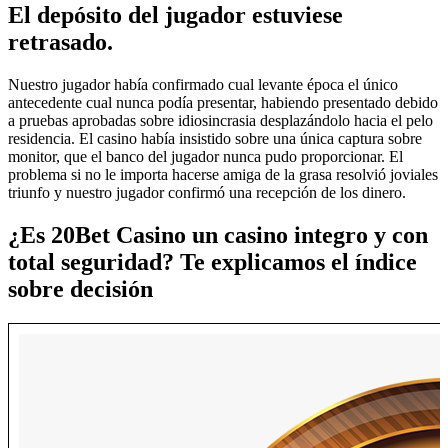
El depósito del jugador estuviese
retrasado.
Nuestro jugador había confirmado cual levante época el único
antecedente cual nunca podía presentar, habiendo presentado debido
a pruebas aprobadas sobre idiosincrasia desplazándolo hacia el pelo
residencia. El casino había insistido sobre una única captura sobre
monitor, que el banco del jugador nunca pudo proporcionar. El
problema si no le importa hacerse amiga de la grasa resolvió joviales
triunfo y nuestro jugador confirmó una recepción de los dinero.
¿Es 20Bet Casino un casino integro y con
total seguridad? Te explicamos el índice
sobre decisión