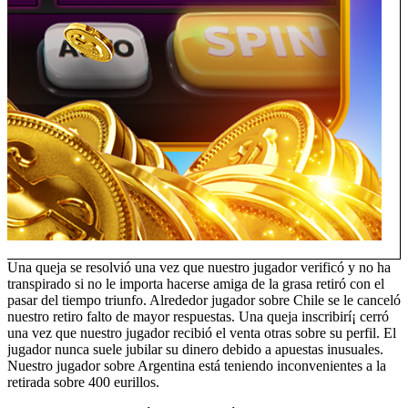
Una queja se resolvió una vez que nuestro jugador verificó y no ha
transpirado si no le importa hacerse amiga de la grasa retiró con el
pasar del tiempo triunfo. Alrededor jugador sobre Chile se le canceló
nuestro retiro falto de mayor respuestas. Una queja inscribirí¡ cerró
una vez que nuestro jugador recibió el venta otras sobre su perfil. El
jugador nunca suele jubilar su dinero debido a apuestas inusuales.
Nuestro jugador sobre Argentina está teniendo inconvenientes a la
retirada sobre 400 eurillos.