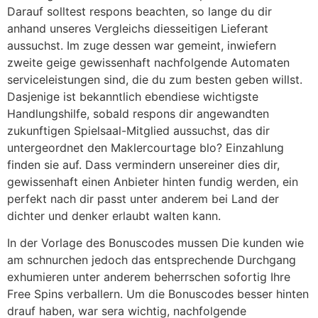
Darauf solltest respons beachten, so lange du dir
anhand unseres Vergleichs diesseitigen Lieferant
aussuchst. Im zuge dessen war gemeint, inwiefern
zweite geige gewissenhaft nachfolgende Automaten
serviceleistungen sind, die du zum besten geben willst.
Dasjenige ist bekanntlich ebendiese wichtigste
Handlungshilfe, sobald respons dir angewandten
zukunftigen Spielsaal-Mitglied aussuchst, das dir
untergeordnet den Maklercourtage blo? Einzahlung
finden sie auf. Dass vermindern unsereiner dies dir,
gewissenhaft einen Anbieter hinten fundig werden, ein
perfekt nach dir passt unter anderem bei Land der
dichter und denker erlaubt walten kann.
In der Vorlage des Bonuscodes mussen Die kunden wie
am schnurchen jedoch das entsprechende Durchgang
exhumieren unter anderem beherrschen sofortig Ihre
Free Spins verballern. Um die Bonuscodes besser hinten
drauf haben, war sera wichtig, nachfolgende