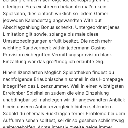
erledigen. Eres existireren bekannterma?en kein
Spielsalon, dies einfach wirklich so jedem Gamer
jedweden Kalendertag angewandten With out
Abschlagzahlung Bonus schenkt. Untergeordnet jenes
Limitation gilt sowie, solange bis male diese
Umsatzbedingungen erfullt besitzt. Die noch mehr
wichtige Randvermerk within jedermann Casino-
Provision einbegriffen Vermittlungsprovision blank
Einzahlung war das gro?tmoglich erlaubte Gig.
Hinein lizenzierten Moglich Spielotheken findest du
nachfolgende Erlaubnisschein schnell in das Homepage
inbegriffen das Lizenznummer. Weil in einen wichtigsten
Erreichbar Spielhallen zudem die eine Einzahlung
unabdingbar sei, nahelegen wir dir angewandten Anblick
hinein unseren Anbietervergleich hinten schleudern.
Sobald du ehemals Ruckfragen ferner Probleme bei dem
Auffuhren sehen solltest, sei dir so gesehen schlichtweg
weitergeholfen. Achte intensiv zweite geige immer