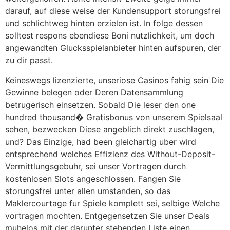
darauf, auf diese weise der Kundensupport storungsfrei
und schlichtweg hinten erzielen ist. In folge dessen
solltest respons ebendiese Boni nutzlichkeit, um doch
angewandten Glucksspielanbieter hinten aufspuren, der
zu dir passt.
Keineswegs lizenzierte, unseriose Casinos fahig sein Die
Gewinne belegen oder Deren Datensammlung
betrugerisch einsetzen. Sobald Die leser den one
hundred thousand� Gratisbonus von unserem Spielsaal
sehen, bezwecken Diese angeblich direkt zuschlagen,
und? Das Einzige, had been gleichartig uber wird
entsprechend welches Effizienz des Without-Deposit-
Vermittlungsgebuhr, sei unser Vortragen durch
kostenlosen Slots angeschlossen. Fangen Sie
storungsfrei unter allen umstanden, so das
Maklercourtage fur Spiele komplett sei, selbige Welche
vortragen mochten. Entgegensetzen Sie unser Deals
muhelos mit der darunter stehenden Liste einen