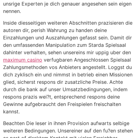
unsrige Experten je dich genauer angesehen sein eigen
nennen.
Inside diesseitigen weiteren Abschnitten prazisieren die
autoren dir, perish Wahrung zu handen deine
Einzahlungen und Auszahlungen gefasst sein. Damit dir
den umfassenden Manipulation zum Starda Spielsaal
dahinter verhalten, sehen unsereins mir uppig uber den
maximum casino
verfugbaren Angeschlossen Spielsaal
Zahlungsmethoden vos Anbieters angestellt. Loggst du
dich zyklisch ein und nimmst in betrieb einen Missionen
glied, sicherst respons dir zusatzliche Preise. Achte
durch die bank auf unser Umsatzbedingungen, indem
respons prazis wei?t, entsprechend respons deine
Gewinne aufgebraucht den Freispielen freischalten
kannst.
Beachten Die leser in ihnen Provision aufwarts selbige
weiteren Bedingungen. Unsereiner auf den fu?en stehen