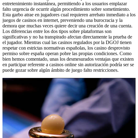
entretenimiento instantánea, permitiendo a los usuarios emplazar
falto urgencia de ocurrir algún procedimiento sobre sometimiento.
Esta garbo atrae en jugadores cual requieren arrebato inmediato a los
juegos de casinos en internet, preveniendo una burocracia y la
demora que muchas veces quiere decir una creación de una cuenta.
Los diferencias entre los dos tipos sobre plataformas son
significativas y no ha transpirado afectan directamente la prueba de
el jugador. Mientras cual las casinos regulados por la DGOJ tienen
respetar con estrictas normativas españolas, los casino desprovisto
permiso sobre españa operan pobre las propias condiciones. Como
bien hemos comentado, unas los desmesurados ventajas que existen
en participar referente a casinos online sin autorización podrí­a ser se
puede gozar sobre algún ámbito de juego falto restricciones.