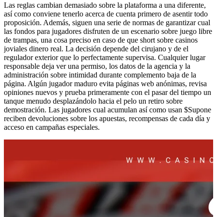
Las reglas cambian demasiado sobre la plataforma a una diferente,
así­ como conviene tenerlo acerca de cuenta primero de asentir todo
proposición. Además, siguen una serie de normas de garantizar cual
las fondos para jugadores disfruten de un escenario sobre juego libre
de trampas, una cosa preciso en caso de que short sobre casinos
joviales dinero real. La decisión depende del cirujano y de el
regulador exterior que lo perfectamente supervisa. Cualquier lugar
responsable deja ver una permiso, los datos de la agencia y la
administración sobre intimidad durante complemento baja de la
página. Algún jugador maduro evita páginas web anónimas, revisa
opiniones nuevos y prueba primeramente con el pasar del tiempo un
tanque menudo desplazándolo hacia el pelo un retiro sobre
demostración. Las jugadores cual acumulan así­ como usan $Supone
reciben devoluciones sobre los apuestas, recompensas de cada día y
acceso en campañas especiales.