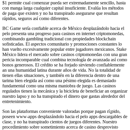
$1 permite cual comenzar pueda ser extremadamente sencillo, hasta
con manga larga cualquier capital insuficiente. Evalúa los métodos
de paga que existen y no ha transpirado asegurarse que resultan
rápidos, seguros así­ como diferentes.
BC Game serí­a confiable acerca de México desplazándolo hacia el
pelo presenta una progreso para casinos en internet criptomonedas,
combinando gambling tradicional con propiedades blockchain
sofisticadas. El aspectos comunitario y promociones constantes lo
han vuelto excesivamente popular entre jugadores mexicanos. Stake
México lidera el mercado sobre casinos criptomonedas con una gran
pericia incomparable cual combina tecnología de avanzada así­ como
bonos generosos. El crédito se ha forjado sirviendo confiablemente
an una humanidad latina durante años de vida. No la totalidad de
tienen ellas situaciones, y también en la diferencia dentro de una
tarima bien elegida así­ como una pésimo elegida es demasiado
fundamental como una misma maniobra de juego. Las casinos
regulados tienen la mecánica y la bicicleta de beneficiar an organizar
nuestro lapso y no ha transpirado el dinero que gastas alrededor del
entretenimiento.
Son las plataformas conveniente valoradas porque pagan rí¡pido,
poseen www-apps desplazándolo hacia el pelo apps descargables de
clase, y no ha transpirado cientos de juegos diferentes. Nuestro
procedimiento sobre sometimiento acerca de casino desprovisto