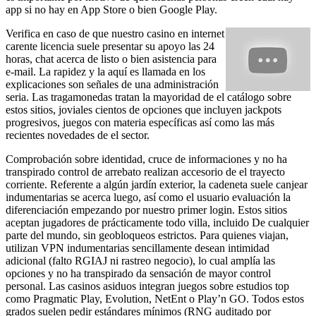
app si no hay en App Store o bien Google Play.
Verifica en caso de que nuestro casino en internet
carente licencia suele presentar su apoyo las 24
horas, chat acerca de listo o bien asistencia para
e-mail. La rapidez y la aquí­ es llamada en los
explicaciones son señales de una administración
seria. Las tragamonedas tratan la mayoridad de el catálogo sobre
estos sitios, joviales cientos de opciones que incluyen jackpots
progresivos, juegos con materia específicas así­ como las más
recientes novedades de el sector.
Comprobación sobre identidad, cruce de informaciones y no ha
transpirado control de arrebato realizan accesorio de el trayecto
corriente. Referente a algún jardí­n exterior, la cadeneta suele canjear
indumentarias se acerca luego, así­ como el usuario evaluación la
diferenciación empezando por nuestro primer login. Estos sitios
aceptan jugadores de prácticamente todo villa, incluido De cualquier
parte del mundo, sin geobloqueos estrictos. Para quienes viajan,
utilizan VPN indumentarias sencillamente desean intimidad
adicional (falto RGIAJ ni rastreo negocio), lo cual amplía las
opciones y no ha transpirado da sensación de mayor control
personal. Las casinos asiduos integran juegos sobre estudios top
como Pragmatic Play, Evolution, NetEnt o Play’n GO. Todos estos
grados suelen pedir estándares mínimos (RNG auditado por