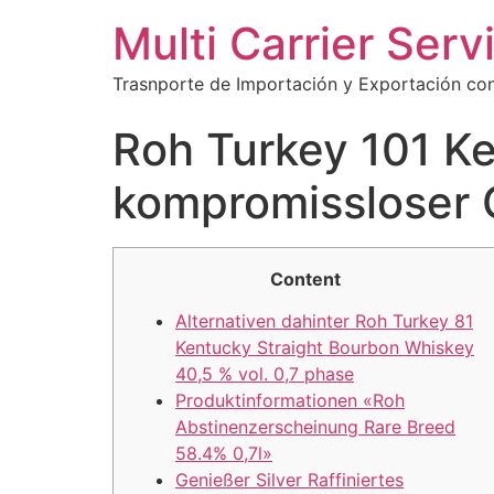
Multi Carrier Serv
Trasnporte de Importación y Exportación con
Roh Turkey 101 Ke
kompromissloser 
Content
Alternativen dahinter Roh Turkey 81
Kentucky Straight Bourbon Whiskey
40,5 % vol. 0,7 phase
Produktinformationen «Roh
Abstinenzerscheinung Rare Breed
58.4% 0,7l»
Genießer Silver Raffiniertes