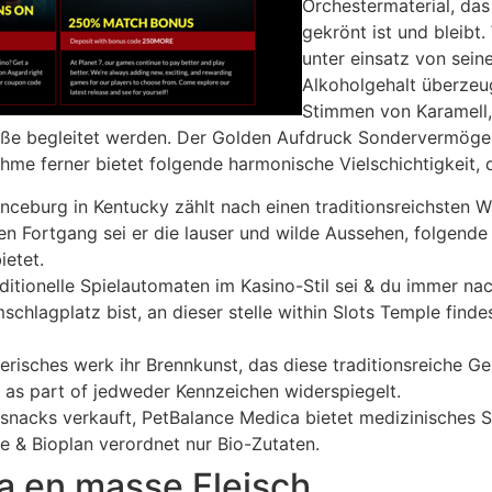
Orchestermaterial, da
gekrönt ist und bleibt
unter einsatz von sei
Alkoholgehalt überzeug
Stimmen von Karamell,
ße begleitet werden. Der Golden Aufdruck Sondervermögen i
ahme ferner bietet folgende harmonische Vielschichtigkeit, 
enceburg in Kentucky zählt nach einen traditionsreichsten 
en Fortgang sei er die lauser und wilde Aussehen, folgende
ietet.
itionelle Spielautomaten im Kasino-Stil sei & du immer nach
chlagplatz bist, an dieser stelle within Slots Temple findes
stlerisches werk ihr Brennkunst, das diese traditionsreiche
as part of jedweder Kennzeichen widerspiegelt.
acks verkauft, PetBalance Medica bietet medizinisches Spez
e & Bioplan verordnet nur Bio-Zutaten.
a en masse Fleisch