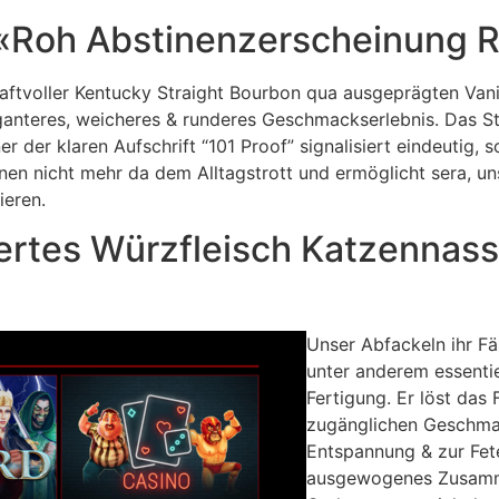
«Roh Abstinenzerscheinung R
raftvoller Kentucky Straight Bourbon qua ausgeprägten Van
eganteres, weicheres & runderes Geschmackserlebnis. Das S
 der klaren Aufschrift “101 Proof” signalisiert eindeutig, so
nnen nicht mehr da dem Alltagstrott und ermöglicht sera, u
eren.
iertes Würzfleisch Katzennass
Unser Abfackeln ihr Fäs
unter anderem essentie
Fertigung. Er löst das
zugänglichen Geschmac
Entspannung & zur Fete
ausgewogenes Zusammen