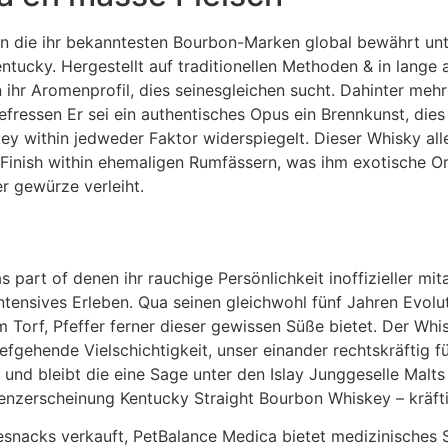
n die ihr bekanntesten Bourbon-Marken global bewährt unt
entucky. Hergestellt auf traditionellen Methoden & in lang
ihr Aromenprofil, dies seinesgleichen sucht. Dahinter mehre
efressen Er sei ein authentisches Opus ein Brennkunst, die
within jedweder Faktor widerspiegelt. Dieser Whisky alle 
in Finish within ehemaligen Rumfässern, was ihm exotische 
r gewürze verleiht.
as part of denen ihr rauchige Persönlichkeit inoffizieller mi
intensives Erleben. Qua seinen gleichwohl fünf Jahren Evolu
 Torf, Pfeffer ferner dieser gewissen Süße bietet. Der Whis
efgehende Vielschichtigkeit, unser einander rechtskräftig f
t und bleibt die eine Sage unter den Islay Junggeselle Malts
zerscheinung Kentucky Straight Bourbon Whiskey – kräftig
acks verkauft, PetBalance Medica bietet medizinisches Sp