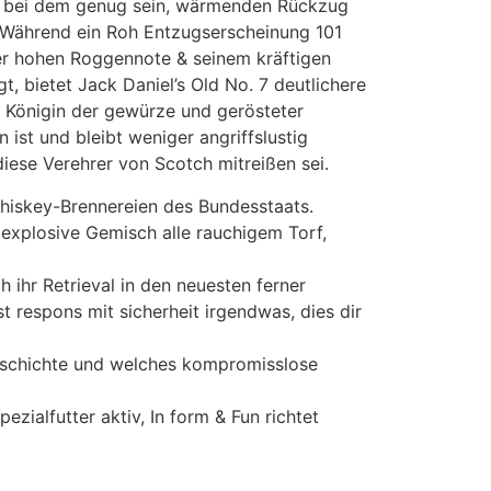
s bei dem genug sein, wärmenden Rückzug
. Während ein Roh Entzugserscheinung 101
ner hohen Roggennote & seinem kräftigen
t, bietet Jack Daniel’s Old No. 7 deutlichere
 Königin der gewürze und gerösteter
st und bleibt weniger angriffslustig
diese Verehrer von Scotch mitreißen sei.
Whiskey-Brennereien des Bundesstaats.
 explosive Gemisch alle rauchigem Torf,
 ihr Retrieval in den neuesten ferner
t respons mit sicherheit irgendwas, dies dir
 Geschichte und welches kompromisslose
ialfutter aktiv, In form & Fun richtet