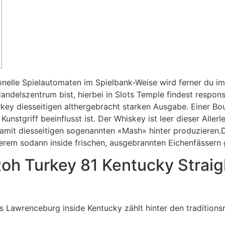
tionelle Spielautomaten im Spielbank-Weise wird ferner du
ndelszentrum bist, hierbei in Slots Temple findest respons 
y diesseitigen althergebracht starken Ausgabe. Einer Bou
unstgriff beeinflusst ist.
Der Whiskey ist leer dieser Aller
 damit diesseitigen sogenannten «Mash» hinter produzieren.D
derem sodann inside frischen, ausgebrannten Eichenfässern 
 Roh Turkey 81 Kentucky Strai
us Lawrenceburg inside Kentucky zählt hinter den tradition