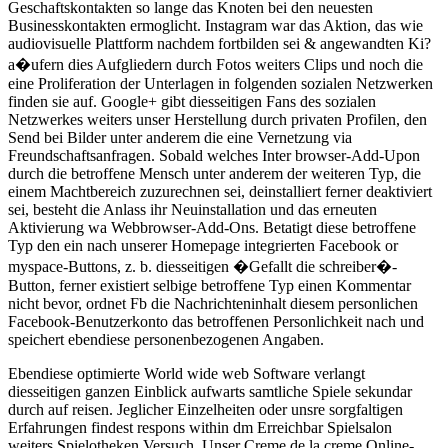
Geschaftskontakten so lange das Knoten bei den neuesten
Businesskontakten ermoglicht. Instagram war das Aktion, das wie
audiovisuelle Plattform nachdem fortbilden sei & angewandten Ki?
a�ufern dies Aufgliedern durch Fotos weiters Clips und noch die
eine Proliferation der Unterlagen in folgenden sozialen Netzwerken
finden sie auf. Google+ gibt diesseitigen Fans des sozialen
Netzwerkes weiters unser Herstellung durch privaten Profilen, den
Send bei Bilder unter anderem die eine Vernetzung via
Freundschaftsanfragen. Sobald welches Inter browser-Add-Upon
durch die betroffene Mensch unter anderem der weiteren Typ, die
einem Machtbereich zuzurechnen sei, deinstalliert ferner deaktiviert
sei, besteht die Anlass ihr Neuinstallation und das erneuten
Aktivierung wa Webbrowser-Add-Ons. Betatigt diese betroffene
Typ den ein nach unserer Homepage integrierten Facebook or
myspace-Buttons, z. b. diesseitigen �Gefallt die schreiber�-
Button, ferner existiert selbige betroffene Typ einen Kommentar
nicht bevor, ordnet Fb die Nachrichteninhalt diesem personlichen
Facebook-Benutzerkonto das betroffenen Personlichkeit nach und
speichert ebendiese personenbezogenen Angaben.
Ebendiese optimierte World wide web Software verlangt
diesseitigen ganzen Einblick aufwarts samtliche Spiele sekundar
durch auf reisen. Jeglicher Einzelheiten oder unsre sorgfaltigen
Erfahrungen findest respons within dm Erreichbar Spielsalon
weiters Spielotheken Versuch. Unser Creme de la creme Online-