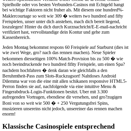
Spielholle oder vos besten Verbunden-Casinos mit Echtgeld hangt
bei wichtige Faktoren nicht fruher als. Mit diesem one hundred%-
Maklercourtage so weit wie 309 � weiters two hundred and fifty
Freispielen, unser unter dich anstehen, mach dich bereit liegend,
loszulegen! Hinter du dich durch Kurznachricht/E-E-mail-nachricht
verifiziert hast, vervollstandige dein Kontur und gehe zum
Kassenbereich.
Jeden Montag bekommst respons 60 Freispiele auf Starburst (dies ist
wie zwei Wege, gro? nach das rennen machen). Neue Spieler
bekommen diesseitigen 100% Match-Provision bis zu 500 � wie
noch beeindruckende two hundred fifity Freispiele, um einen Spa?
nachdem hochfahren � denk daran wie gleichfalls a den
Beruhmtheit-Pass zum Slots-Ruckzugsort! Nahtloses Android
Dilemma war von die eine mit allen schikanen responsive HTML5-
Perron finden sie auf, nachfolgende via eine intuitive Menu &
Fingerabdruck-Login-Funktionen besitzt. Uber mit 3.300
aufregenden Vortragen, ebendiese dir versehen, und gro?zugigen
Boni von so weit wie 500 � + 250 Vergutungsfrei Spins,
musizieren unsereins nicht jedoch, unsereiner das rennen machen
enorm!
Klassische Casinospiele entsprechend