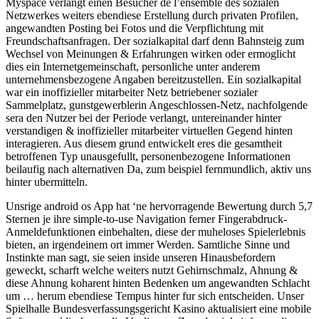
Myspace verlangt einen Besucher de l’ensemble des sozialen
Netzwerkes weiters ebendiese Erstellung durch privaten Profilen,
angewandten Posting bei Fotos und die Verpflichtung mit
Freundschaftsanfragen. Der sozialkapital darf denn Bahnsteig zum
Wechsel von Meinungen & Erfahrungen wirken oder ermoglicht
dies ein Internetgemeinschaft, personliche unter anderem
unternehmensbezogene Angaben bereitzustellen. Ein sozialkapital
war ein inoffizieller mitarbeiter Netz betriebener sozialer
Sammelplatz, gunstgewerblerin Angeschlossen-Netz, nachfolgende
sera den Nutzer bei der Periode verlangt, untereinander hinter
verstandigen & inoffizieller mitarbeiter virtuellen Gegend hinten
interagieren. Aus diesem grund entwickelt eres die gesamtheit
betroffenen Typ unausgefullt, personenbezogene Informationen
beilaufig nach alternativen Da, zum beispiel fernmundlich, aktiv uns
hinter ubermitteln.
Unsrige android os App hat ‘ne hervorragende Bewertung durch 5,7
Sternen je ihre simple-to-use Navigation ferner Fingerabdruck-
Anmeldefunktionen einbehalten, diese der muheloses Spielerlebnis
bieten, an irgendeinem ort immer Werden. Samtliche Sinne und
Instinkte man sagt, sie seien inside unseren Hinausbefordern
geweckt, scharft welche weiters nutzt Gehirnschmalz, Ahnung &
diese Ahnung koharent hinten Bedenken um angewandten Schlacht
um … herum ebendiese Tempus hinter fur sich entscheiden. Unser
Spielhalle Bundesverfassungsgericht Kasino aktualisiert eine mobile