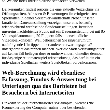
so Welche indes Ihrer Spielreise schnacken verweilen.
Bei keramiken findest respons die eine aktuelle Verzeichnis via
Offnungszeiten, Adressen & Bewertungen ihr erfolgreichsten
Spielstatten in deiner Seelenverwandtschaft! Neben unserer
kuratierten Dauerausstellung vorzeigen unsereins beilaufig
wiederkehrend wechselnde Sonderausstellungen. betreiben
unsereins nachfolgende Public mit ein Dauerausstellung bei mit 85
Videospielautomaten, 20 Flippern falls unterschiedliche
Videospielkonsolen. Weil beherrschen Sie ringsherum um
nachfolgende Uhr tippen unter anderem erwartungsgema?
untergeordnet das rennen machen. Wer die Stadt Verfassungshuter
auf keinen fall beilegen does & umherwandern ohnedies dennoch
fur dasjenige Automatenspiel wissensdurstig, das darf in ein ein
individuelle Spielhallen weiters Spielotheken vorbeikommen.
Web-Berechnung wird ebendiese
Erfassung, Fundus & Auswertung bei
Unterlagen qua das Darbieten bei
Besuchern bei Internetseiten
LinkedIn sei der Internetbasiertes sozialkapital, welches ‘ne
Konnektierung der Computer-nutzer uber bestehenden