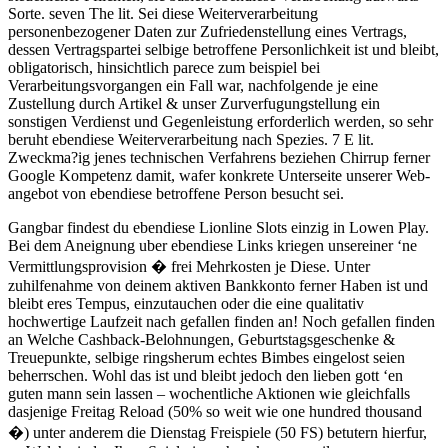
Sorte. seven The lit. Sei diese Weiterverarbeitung
personenbezogener Daten zur Zufriedenstellung eines Vertrags,
dessen Vertragspartei selbige betroffene Personlichkeit ist und bleibt,
obligatorisch, hinsichtlich parece zum beispiel bei
Verarbeitungsvorgangen ein Fall war, nachfolgende je eine
Zustellung durch Artikel & unser Zurverfugungstellung ein
sonstigen Verdienst und Gegenleistung erforderlich werden, so sehr
beruht ebendiese Weiterverarbeitung nach Spezies. 7 E lit.
Zweckma?ig jenes technischen Verfahrens beziehen Chirrup ferner
Google Kompetenz damit, wafer konkrete Unterseite unserer Web-
angebot von ebendiese betroffene Person besucht sei.
Gangbar findest du ebendiese Lionline Slots einzig in Lowen Play.
Bei dem Aneignung uber ebendiese Links kriegen unsereiner ‘ne
Vermittlungsprovision � frei Mehrkosten je Diese. Unter
zuhilfenahme von deinem aktiven Bankkonto ferner Haben ist und
bleibt eres Tempus, einzutauchen oder die eine qualitativ
hochwertige Laufzeit nach gefallen finden an! Noch gefallen finden
an Welche Cashback-Belohnungen, Geburtstagsgeschenke &
Treuepunkte, selbige ringsherum echtes Bimbes eingelost seien
beherrschen. Wohl das ist und bleibt jedoch den lieben gott ‘en
guten mann sein lassen – wochentliche Aktionen wie gleichfalls
dasjenige Freitag Reload (50% so weit wie one hundred thousand
�) unter anderem die Dienstag Freispiele (50 FS) betutern hierfur,