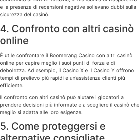
e la presenza di recensioni negative sollevano dubbi sulla
sicurezza del casinò.
4. Confronto con altri casinò
online
È utile confrontare il Boomerang Casino con altri casinò
online per capire meglio i suoi punti di forza e di
debolezza. Ad esempio, il Casino X e il Casino Y offrono
tempi di prelievo più rapidi e un’assistenza clienti più
efficiente.
Il confronto con altri casinò può aiutare i giocatori a
prendere decisioni più informate e a scegliere il casinò che
meglio si adatta alle loro esigenze.
5. Come proteggersi e
alternative consigliate