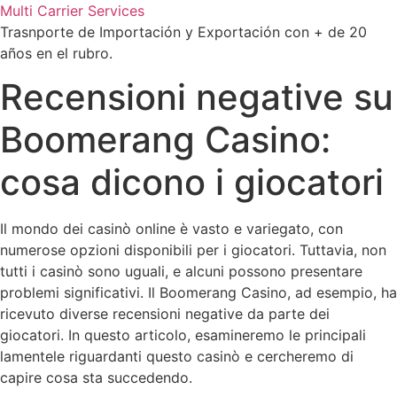
Multi Carrier Services
Trasnporte de Importación y Exportación con + de 20
años en el rubro.
Recensioni negative su
Boomerang Casino:
cosa dicono i giocatori
Il mondo dei casinò online è vasto e variegato, con
numerose opzioni disponibili per i giocatori. Tuttavia, non
tutti i casinò sono uguali, e alcuni possono presentare
problemi significativi. Il Boomerang Casino, ad esempio, ha
ricevuto diverse recensioni negative da parte dei
giocatori. In questo articolo, esamineremo le principali
lamentele riguardanti questo casinò e cercheremo di
capire cosa sta succedendo.