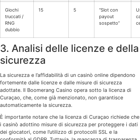
Giochi
15
5
“Slot con
U
truccati /
payout
c
RNG
sospetto”
ce
dubbio
3. Analisi delle licenze e della
sicurezza
La sicurezza e l’affidabilità di un casinò online dipendono
fortemente dalle licenze e dalle misure di sicurezza
adottate. Il Boomerang Casino opera sotto la licenza di
Curaçao, che, come già menzionato, non garantisce
automaticamente la sicurezza.
È importante notare che la licenza di Curaçao richiede che
i casinò adottino misure di sicurezza per proteggere i dati
dei giocatori, come l’utilizzo di protocolli SSL e la
conformità al GDPR. Tuttavia, la mancanza di trasparenza