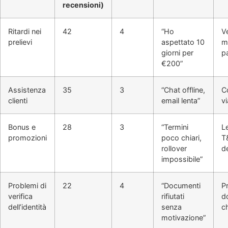
recensioni)
Ritardi nei
42
4
“Ho
Ve
prelievi
aspettato 10
m
giorni per
p
€200”
Assistenza
35
3
“Chat offline,
C
clienti
email lenta”
vi
Bonus e
28
3
“Termini
L
promozioni
poco chiari,
T
rollover
de
impossibile”
Problemi di
22
4
“Documenti
P
verifica
rifiutati
d
dell’identità
senza
ch
motivazione”