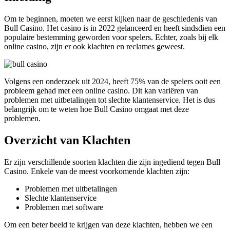
Om te beginnen, moeten we eerst kijken naar de geschiedenis van
Bull Casino. Het casino is in 2022 gelanceerd en heeft sindsdien een
populaire bestemming geworden voor spelers. Echter, zoals bij elk
online casino, zijn er ook klachten en reclames geweest.
Volgens een onderzoek uit 2024, heeft 75% van de spelers ooit een
probleem gehad met een online casino. Dit kan variëren van
problemen met uitbetalingen tot slechte klantenservice. Het is dus
belangrijk om te weten hoe Bull Casino omgaat met deze
problemen.
Overzicht van Klachten
Er zijn verschillende soorten klachten die zijn ingediend tegen Bull
Casino. Enkele van de meest voorkomende klachten zijn:
Problemen met uitbetalingen
Slechte klantenservice
Problemen met software
Om een beter beeld te krijgen van deze klachten, hebben we een