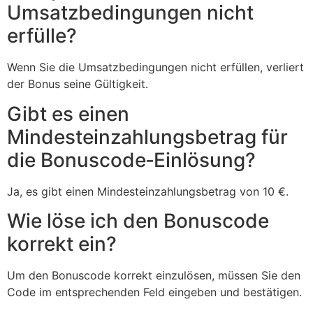
Umsatzbedingungen nicht
erfülle?
Wenn Sie die Umsatzbedingungen nicht erfüllen, verliert
der Bonus seine Gültigkeit.
Gibt es einen
Mindesteinzahlungsbetrag für
die Bonuscode‑Einlösung?
Ja, es gibt einen Mindesteinzahlungsbetrag von 10 €.
Wie löse ich den Bonuscode
korrekt ein?
Um den Bonuscode korrekt einzulösen, müssen Sie den
Code im entsprechenden Feld eingeben und bestätigen.