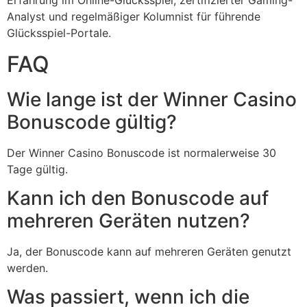
Erfahrung im Online-Glücksspiel, zertifizierter Gaming-
Analyst und regelmäßiger Kolumnist für führende
Glücksspiel-Portale.
FAQ
Wie lange ist der Winner Casino
Bonuscode gültig?
Der Winner Casino Bonuscode ist normalerweise 30
Tage gültig.
Kann ich den Bonuscode auf
mehreren Geräten nutzen?
Ja, der Bonuscode kann auf mehreren Geräten genutzt
werden.
Was passiert, wenn ich die