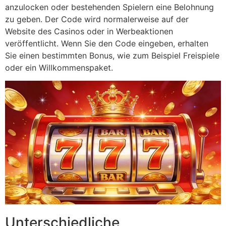
anzulocken oder bestehenden Spielern eine Belohnung
zu geben. Der Code wird normalerweise auf der
Website des Casinos oder in Werbeaktionen
veröffentlicht. Wenn Sie den Code eingeben, erhalten
Sie einen bestimmten Bonus, wie zum Beispiel Freispiele
oder ein Willkommenspaket.
Unterschiedliche