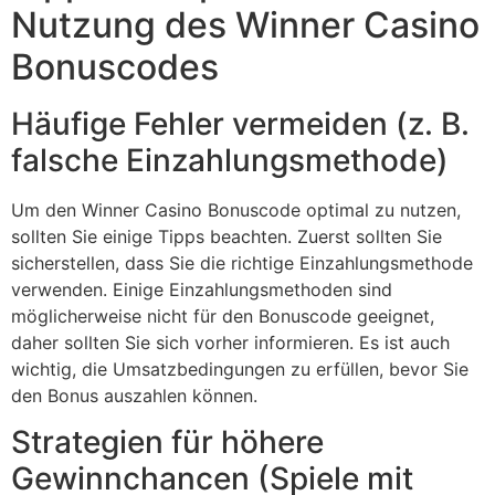
Nutzung des Winner Casino
Bonuscodes
Häufige Fehler vermeiden (z. B.
falsche Einzahlungsmethode)
Um den Winner Casino Bonuscode optimal zu nutzen,
sollten Sie einige Tipps beachten. Zuerst sollten Sie
sicherstellen, dass Sie die richtige Einzahlungsmethode
verwenden. Einige Einzahlungsmethoden sind
möglicherweise nicht für den Bonuscode geeignet,
daher sollten Sie sich vorher informieren. Es ist auch
wichtig, die Umsatzbedingungen zu erfüllen, bevor Sie
den Bonus auszahlen können.
Strategien für höhere
Gewinnchancen (Spiele mit