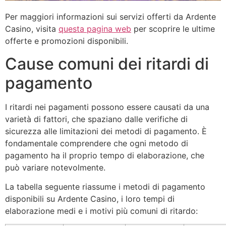
Per maggiori informazioni sui servizi offerti da Ardente
Casino, visita
questa pagina web
per scoprire le ultime
offerte e promozioni disponibili.
Cause comuni dei ritardi di
pagamento
I ritardi nei pagamenti possono essere causati da una
varietà di fattori, che spaziano dalle verifiche di
sicurezza alle limitazioni dei metodi di pagamento. È
fondamentale comprendere che ogni metodo di
pagamento ha il proprio tempo di elaborazione, che
può variare notevolmente.
La tabella seguente riassume i metodi di pagamento
disponibili su Ardente Casino, i loro tempi di
elaborazione medi e i motivi più comuni di ritardo: