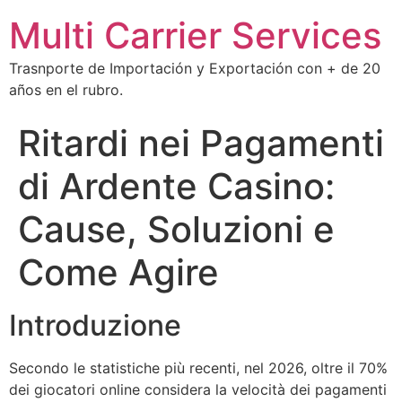
Multi Carrier Services
Trasnporte de Importación y Exportación con + de 20
años en el rubro.
Ritardi nei Pagamenti
di Ardente Casino:
Cause, Soluzioni e
Come Agire
Introduzione
Secondo le statistiche più recenti, nel 2026, oltre il 70%
dei giocatori online considera la velocità dei pagamenti