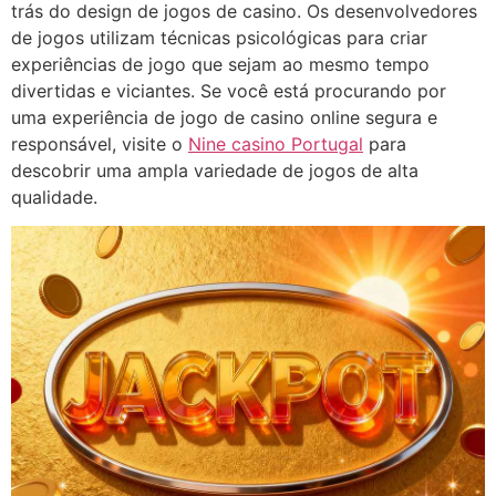
trás do design de jogos de casino. Os desenvolvedores
de jogos utilizam técnicas psicológicas para criar
experiências de jogo que sejam ao mesmo tempo
divertidas e viciantes. Se você está procurando por
uma experiência de jogo de casino online segura e
responsável, visite o
Nine casino Portugal
para
descobrir uma ampla variedade de jogos de alta
qualidade.