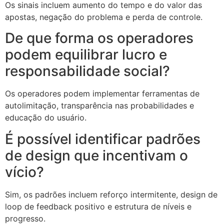
Os sinais incluem aumento do tempo e do valor das
apostas, negação do problema e perda de controle.
De que forma os operadores
podem equilibrar lucro e
responsabilidade social?
Os operadores podem implementar ferramentas de
autolimitação, transparência nas probabilidades e
educação do usuário.
É possível identificar padrões
de design que incentivam o
vício?
Sim, os padrões incluem reforço intermitente, design de
loop de feedback positivo e estrutura de níveis e
progresso.