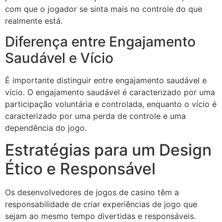
com que o jogador se sinta mais no controle do que
realmente está.
Diferença entre Engajamento
Saudável e Vício
É importante distinguir entre engajamento saudável e
vício. O engajamento saudável é caracterizado por uma
participação voluntária e controlada, enquanto o vício é
caracterizado por uma perda de controle e uma
dependência do jogo.
Estratégias para um Design
Ético e Responsável
Os desenvolvedores de jogos de casino têm a
responsabilidade de criar experiências de jogo que
sejam ao mesmo tempo divertidas e responsáveis.