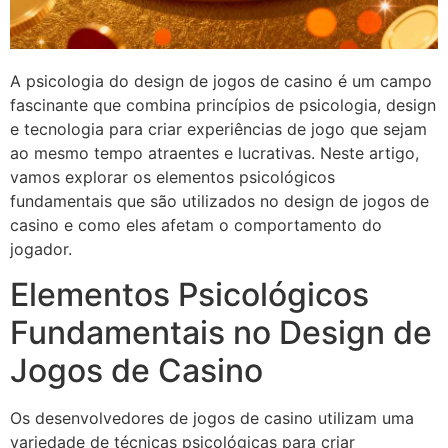
A psicologia do design de jogos de casino é um campo
fascinante que combina princípios de psicologia, design
e tecnologia para criar experiências de jogo que sejam
ao mesmo tempo atraentes e lucrativas. Neste artigo,
vamos explorar os elementos psicológicos
fundamentais que são utilizados no design de jogos de
casino e como eles afetam o comportamento do
jogador.
Elementos Psicológicos
Fundamentais no Design de
Jogos de Casino
Os desenvolvedores de jogos de casino utilizam uma
variedade de técnicas psicológicas para criar