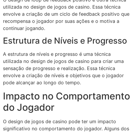
utilizada no design de jogos de casino. Essa técnica
envolve a criação de um ciclo de feedback positivo que
recompensa o jogador por suas ações e o motiva a
continuar jogando.
Estrutura de Níveis e Progresso
A estrutura de níveis e progresso é uma técnica
utilizada no design de jogos de casino para criar uma
sensação de progresso e realização. Essa técnica
envolve a criação de níveis e objetivos que o jogador
pode alcançar ao longo do tempo.
Impacto no Comportamento
do Jogador
O design de jogos de casino pode ter um impacto
significativo no comportamento do jogador. Alguns dos