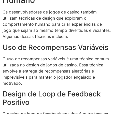
Os desenvolvedores de jogos de casino também
utilizam técnicas de design que exploram o
comportamento humano para criar experiências de
jogo que sejam ao mesmo tempo divertidas e viciantes.
Algumas dessas técnicas incluem:
Uso de Recompensas Variáveis
O uso de recompensas variáveis é uma técnica comum
utilizada no design de jogos de casino. Essa técnica
envolve a entrega de recompensas aleatórias e
imprevisíveis para manter o jogador engajado e
motivado.
Design de Loop de Feedback
Positivo
O design de loop de feedback positivo é outra técnica