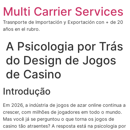
Multi Carrier Services
Trasnporte de Importación y Exportación con + de 20
años en el rubro.
A Psicologia por Trás
do Design de Jogos
de Casino
Introdução
Em 2026, a indústria de jogos de azar online continua a
crescer, com milhões de jogadores em todo o mundo.
Mas você já se perguntou o que torna os jogos de
casino tão atraentes? A resposta está na psicologia por