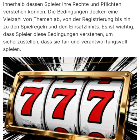
innerhalb dessen Spieler ihre Rechte und Pflichten
verstehen können. Die Bedingungen decken eine
Vielzahl von Themen ab, von der Registrierung bis hin
zu den Spielregeln und den Einsatzlimits. Es ist wichtig,
dass Spieler diese Bedingungen verstehen, um
sicherzustellen, dass sie fair und verantwortungsvoll
spielen.