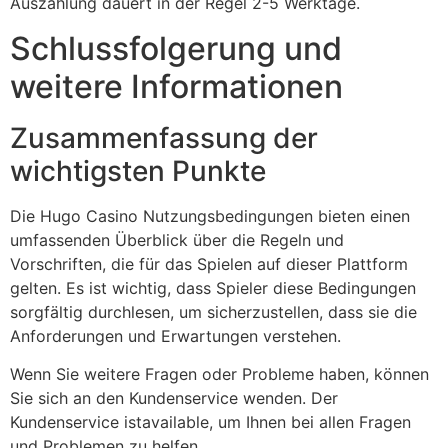
Auszahlung dauert in der Regel 2-5 Werktage.
Schlussfolgerung und
weitere Informationen
Zusammenfassung der
wichtigsten Punkte
Die Hugo Casino Nutzungsbedingungen bieten einen
umfassenden Überblick über die Regeln und
Vorschriften, die für das Spielen auf dieser Plattform
gelten. Es ist wichtig, dass Spieler diese Bedingungen
sorgfältig durchlesen, um sicherzustellen, dass sie die
Anforderungen und Erwartungen verstehen.
Wenn Sie weitere Fragen oder Probleme haben, können
Sie sich an den Kundenservice wenden. Der
Kundenservice istavailable, um Ihnen bei allen Fragen
und Problemen zu helfen.