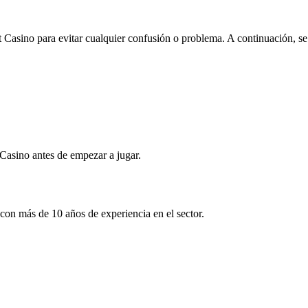
t Casino para evitar cualquier confusión o problema. A continuación, se p
 Casino antes de empezar a jugar.
r con más de 10 años de experiencia en el sector.