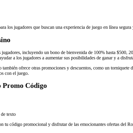
para los jugadores que buscan una experiencia de juego en línea segura
sino
s jugadores, incluyendo un bono de bienvenida de 100% hasta $500, 20
udar a los jugadores a aumentar sus posibilidades de ganar y a disfrut
también ofrece otras promociones y descuentos, como un torniquete de
s con el juego.
no Promo Código
 de texto
n tu código promocional y disfrutar de las emocionantes ofertas del R