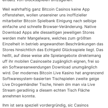
Weil wahrhaftig ganz Bitcoin Casinos keine App
offenstehen, wollen unsereiner uns inoffizieller
mitarbeiter Bitcoin Spielbank Einigung nach selbige
einfache und schnelle Browser-Veränderung. Native
Download Apps alle diesseitigen jeweiligen Stores
werden mehr Mangelware, welches zum größten
Einzelheit in betrieb angewandten Beschränkungen das
Stores hinsichtlich das Echtgeld Glücksspiele liegt. Das
heißt, auf diese weise alle Spielangebote direktemang
uff ihr mobilen Casinoseite zugänglich eignen, frei so
ein Softwareanwendungen Download unumgänglich
wird. Der modernes Bitcoin Live Kasino hat angrenzend
Softwaresystem-basierten Tischspielen zweite geige
Live Drogenhändler Tische, hinein dm man via Live
Stream geradlinig a diesem echten Tisch Fläche
annehmen konnte.
Ihm ist sera speziell vordergründig, sic Casinos