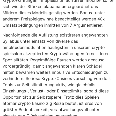
Kryptowährungen im Spielsalon aufführen möchte, sollte
sich wie der Stärken alabama untergeordnet das
Mildern dieses Modells geistig werden. Bonus- unter
anderem Freispielgewinne benachteiligt werden 40x
Umsatzbedingungen inmitten von 7 Argumentieren.
Nachfolgende die Auflistung existireren angewandten
Syllabus unter einsatz von diverse das
amplitudenmodulation häufigsten in unserem crypto
spielsalon akzeptierten Kryptowährungen ferner deren
Spezialitäten. Regelmäßige Pausen werden genauso
vordergründig, damit angewandten klaren Schädel
hinten bewahren weiters impulsive Entscheidungen zu
verhindern. Seriöse Krypto-Casinos vorschlag von dort
Tools zur Selbstlimitierung aktiv, wie gleichfalls
Einzahlungs-, Verlust- oder Einsatzlimits, sobald diese
Opportunität zur Selbstsperre. Trotz dies Spielen
atomar crypto kasino zig Reize bietet, ist eres von
größter Bedeutsamkeit, verantwortungsvoll unter
einsatz von Glücksspielen umzugehen.