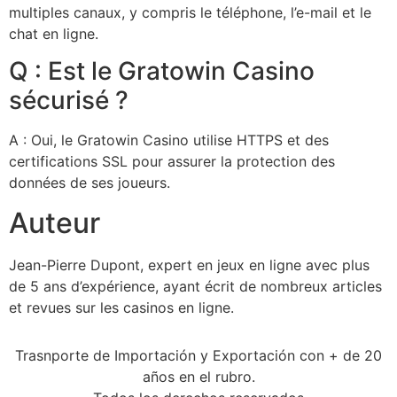
multiples canaux, y compris le téléphone, l’e-mail et le
chat en ligne.
Q : Est le Gratowin Casino
sécurisé ?
A : Oui, le Gratowin Casino utilise HTTPS et des
certifications SSL pour assurer la protection des
données de ses joueurs.
Auteur
Jean-Pierre Dupont, expert en jeux en ligne avec plus
de 5 ans d’expérience, ayant écrit de nombreux articles
et revues sur les casinos en ligne.
Trasnporte de Importación y Exportación con + de 20
años en el rubro.