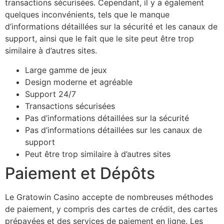
transactions sécurisées. Cependant, il y a également
quelques inconvénients, tels que le manque
d’informations détaillées sur la sécurité et les canaux de
support, ainsi que le fait que le site peut être trop
similaire à d’autres sites.
Large gamme de jeux
Design moderne et agréable
Support 24/7
Transactions sécurisées
Pas d’informations détaillées sur la sécurité
Pas d’informations détaillées sur les canaux de
support
Peut être trop similaire à d’autres sites
Paiement et Dépôts
Le Gratowin Casino accepte de nombreuses méthodes
de paiement, y compris des cartes de crédit, des cartes
prépayées et des services de paiement en ligne. Les