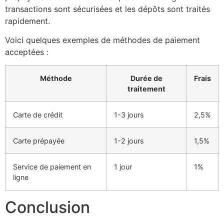
transactions sont sécurisées et les dépôts sont traités
rapidement.
Voici quelques exemples de méthodes de paiement
acceptées :
Méthode
Durée de
Frais
traitement
Carte de crédit
1-3 jours
2,5%
Carte prépayée
1-2 jours
1,5%
Service de paiement en
1 jour
1%
ligne
Conclusion